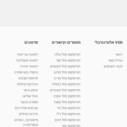
שחלות פוליציסטיות
מאת
10 שנים
vod-galit
565 צפיות
04:41
שחלות פוליציסטיות: איך להקל על שחלות
פוליציסטיות...
03:47
מאת
9 שנים
vod-galit
697 צפיות
VOD אלטרנטיבלי
מאמרים וקישורים
סרטונים
הזרעה, החזרה, ביוץ, טיפולי פוריות- איך להכפיל את
סיכוי...
ראשי
הורוסקופ מזל טלה
רפואה ובריאות
04:01
מאת
10 שנים
vod-galit
451 צפיות
יצירת קשר
הורוסקופ מזל שור
רפואה משלימה
תנאי השימוש
הורוסקופ מזל תאומים
רפואה סינית
קרין גורן - העוגה המתגלצ’ת ללא קמח
הורוסקופ מזל סרטן
טיפולי נטורופתיה
מאת
7 שנים
Shahar-vod
38.5k צפיות
הורוסקופ מזל אריה
תרופות סבתא
הורוסקופ מזל בתולה
אינדקס מחלות
10:17
הורוסקופ מזל מאזניים
אימון אישי
יוסי שר - מתמחה בשיטת אלכסנדר וטאי צ'י
הורוסקופ מזל עקרב
הגיל שלישי
ברחובות ובקיבוץ נען
הורוסקופ מזל קשת
ספורט וכושר
מאת
7 שנים
Shahar-vod
2,734 צפיות
הורוסקופ מזל גדי
קורסים ומדריכים
01:37
הורוסקופ מזל דלי
תיירות וטיולים
רנה רז-גילו -טיפול אנרגטי ויעוץ רוחני - נומרולוגית
הורוסקופ מזל דגים
מיסטיקה, טארוט
בגבעת שמואל
ונומרולוגיה
הורוסקופ יומי
01:46
מאת
5 שנים
Shahar-vod
2,309 צפיות