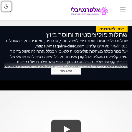
נצפו לאחרונה
שחלות פוליציסטיות וחוסר ביוץ
שחלות פוליציסטיות וחוסר ביוץ. למידע נוסף, סרטונים, מאמרים ומקרי מטופלות
כנסו לאתר מעגלים קליניק: https://maagalim-clinic.com/.
יעל בכור סבלה משחלות פוליציסטיות ללא ביוץ בכלל ,התחילה טיפול בדיקור
סיני בקליניקת מעגלים אצל קורן אליהו ובמקביל הייתה בטיפול הורמונאלי של
כדורי איקקלומין שלא נתן כל תגובה בגוף . לפני שהתחילה טיפול בזריקות
החליטה על הפסקה של חודשיים ובמהלך חודשיים אלו היה ביוץ ראשון טבעי והיא
הצג עוד
נכנסה להריון. https://maagalim-clinic.com/