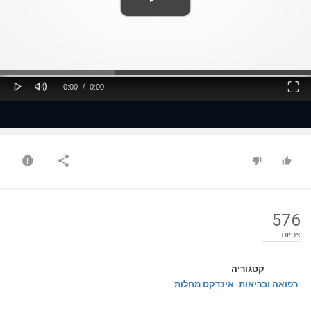
ss
Loaded
: 0%
0%
Play
Mute
Fullscreen
Current
Duration
0:00
/
0:00
Time
Time
576
צפיות
קטגוריה
רפואה ובריאות
אינדקס מחלות