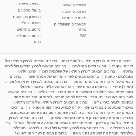
העצמה אישית
הורוסקופ שבועי
בישול ומתכונים
הורוסקופ אהבה
סודות בתאריך הלידה, משמעות חודש הלידה -
מחשבון נומרולוגיה
ינואר זינה ליבשיץ נומרולוגית
מאמרים אחרונים
טארוט אונליין
05:37
מאת
10 שנים
vod-galit
3,261 צפיות
המאמרים הפופולריים
ביותר
סרטונים חדשים
RSS
סרטונים מובילים
ליסה גרוסמן - המרכז לאימון התנהגותי - קשב
וריכוז ברעננה - הרצאת מבוא: אימון להצלחה של...
RSS
1:31:05
מאת
4 שנים
Shahar-vod
1,732 צפיות
מדיטציה בדמיון מודרך - היכרות עם האני הפנימי
ברוכים הבאים לערוץ הוידאו של יוסף בוטו
ברוכים הבאים לערוץ הוידאו של
דורית יעקובי
ערוצי וידאו מומלצים
ברוכים הבאים לערוץ הוידאו של ליסה
מאת
11 שנים
admin
3,644 צפיות
09:12
גרוסמן
ברוכים הבאים לערוץ הוידאו של שולמית רונן
ערוצי וידאו
מומלצים - טיוטה
ברוכים הבאים לערוץ הוידאו של אסתר שפר
ברוכים
הבאים לערוץ הוידאו של פנינה מתוק
ברוכים הבאים לערוץ הוידאו של וולדה
פנינה מתוק - מרכז "נתיב הלב" בהרצליה-
(תאיר) עוזרי
ברוכים הבאים לערוץ הוידאו של אליהו שכטר - טיפולי
מדיטציה-התחדשות
נטורופתיה ואירידיולוגיה במושב יתיר הר חברון ובירושלים
ברוכים הבאים
15:49
מאת
6 שנים
Shahar-vod
2,143 צפיות
לערוץ הוידאו של יוסי גולד - הדרכה לחיים טובים, לימוד וטיפול במוח אחד
ובקינסיולוגיה בירושלים
ברוכים הבאים לערוץ הוידאו של מרכז מדטאו -
מיכאל קונסטנטינובסקי בחולון - קורס למדיטציה רפואית און ליין
ברוכים
הבאים לערוץ הוידאו של עמירה הולצמן שמוטר - פסיכותרפיסטית, מאבחנת,
מדריכה ומנחת קורס אבחון אישיות בשיטת הולצמן.
ברוכים הבאים לערוץ
הוידאו של אריק איזנמן - מרכז מרכבה לאומנויות התנועה והטיפול - טאי צ'י וצ'י
קונג בהרצליה
ברוכים הבאים לערוץ הוידאו של נעמי גולדברג - מטפלת,
מלמדת ויוצרת את שיטת Iro Shiatsu
ברוכים הבאים לערוץ הוידאו של