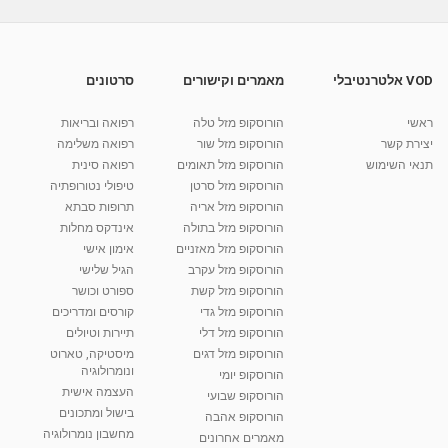
מתכונים בריאים לילדים: שעועית ירוקה עם נודלס
ועוף
03:31
מאת
11 שנים
admin
547 צפיות
VOD אלטרנטיבלי
מאמרים וקישורים
סרטונים
אגרול מאודה ממולא בירקות מוקפצים ועוף - ליה
שומרון
ראשי
הורוסקופ מזל טלה
רפואה ובריאות
07:08
מאת
10 שנים
vod-galit
630 צפיות
יצירת קשר
הורוסקופ מזל שור
רפואה משלימה
תנאי השימוש
הורוסקופ מזל תאומים
רפואה סינית
קרין גורן - העוגה המתגלצ’ת ללא קמח
הורוסקופ מזל סרטן
טיפולי נטורופתיה
מאת
7 שנים
Shahar-vod
38.5k צפיות
הורוסקופ מזל אריה
תרופות סבתא
הורוסקופ מזל בתולה
אינדקס מחלות
10:17
הורוסקופ מזל מאזניים
אימון אישי
יוסי שר - מתמחה בשיטת אלכסנדר וטאי צ'י
הורוסקופ מזל עקרב
הגיל שלישי
ברחובות ובקיבוץ נען
הורוסקופ מזל קשת
ספורט וכושר
מאת
7 שנים
Shahar-vod
2,738 צפיות
הורוסקופ מזל גדי
קורסים ומדריכים
01:37
הורוסקופ מזל דלי
תיירות וטיולים
רנה רז-גילו -טיפול אנרגטי ויעוץ רוחני - נומרולוגית
הורוסקופ מזל דגים
מיסטיקה, טארוט
בגבעת שמואל
ונומרולוגיה
הורוסקופ יומי
01:46
מאת
5 שנים
Shahar-vod
2,315 צפיות
העצמה אישית
הורוסקופ שבועי
בישול ומתכונים
הורוסקופ אהבה
סודות בתאריך הלידה, משמעות חודש הלידה -
מחשבון נומרולוגיה
ינואר זינה ליבשיץ נומרולוגית
מאמרים אחרונים