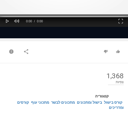
ss
Loaded
: 0%
0%
Play
Mute
Fullscreen
Current
Duration
0:00
/
0:00
Time
Time
1,368
צפיות
קטגוריה
קורס בישול
בישול ומתכונים
מתכונים לבשר
מתכוני עוף
קורסים
ומדריכים