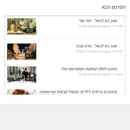
הסרטון הבא
שגב בא לבשל - חזה עוף
מאת
11 שנים
admin
554 צפיות
03:01
שגב בא לבשל - מרק קובה
מאת
10 שנים
vod-galit
773 צפיות
02:51
מתכון לסלט קוסקוס חומוס ועוף צלוי
מאת
11 שנים
admin
547 צפיות
04:10
מתכונים בריאים לילדים: תבשיל קציצות עוף ואפונה
- תנובה
05:00
מאת
11 שנים
admin
593 צפיות
קציצות דגים שגב בא לבשל
מאת
11 שנים
admin
535 צפיות
05:50