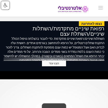
נצפו לאחרונה
רפואת שיניים מתקדמת/השתלות
שיניים/השתלת עצם
השתלות שיניים/רפואת שיניים מתקדמת. כדי לעבור בהצלחה טיפול הכולל
התקנת שתלים דנטליים, על הרופא להתחשב בגורמים אחדים. ראשית עליו
לבדוק האם אצל המטופל יש כמות עצם מספקת להתקנת השתלים. צריך לזכור
כי כמות העצם בלסת נמדדת בשני ממדים: הגובה והרוחב. על-פי ממדים אלה
יבחר הרופא את השתל המתאים (באורכו ובקוטרו). במהלך ההשתלה יש להישמר
מפני פגיעה באזורים מסוימים. בלסת העליונה אלה בעיקר הסינוסים
הצג עוד
המקסילריים, שהם חללים בגולגולת הנמצאים מעל לשורשי השיניים האחוריות
העליונות. אם במהלך ההשתלה חודרים בטעות אל תוך חלל הסינוס, עלולה
להיגרם דלקת הנקראת סינוסיטיס, אשר לרוב חולפת בעזרת טיפול אנטיביוטי.
בלסת התחתונה מדובר בעצב המנדיבולרי, שעובר מתחת לשיניים האחוריות,
שהוא אחראי בין היתר על העברת התחושות מאזור השפה התחתונה, הסנטר
והלסת. אם העצב הזה נפגע בטעות במהלך ההשתלה, ייתכן שייגרם נזק שינוע
מחוסר תחושה זמני, שיחלוף תוך כמה חודשים, ועד לחוסר תחושה קבוע. כדי
לאבחן במדויק את מיקומם של מבנים אנטומיים אלה ולהימנע מהפגיעה בהם,
על רופא השיניים המנוסה להפנות את המטופל לביצוע צילום פנורמי ובמידת
הצורך גם צילום הנקרא טומוגרפיה ממוחשבת C.T.)) המאפשר מבט תלת-ממדי