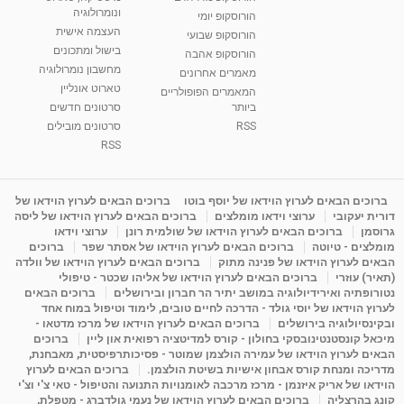
בגבעת שמואל
ונומרולוגיה
הורוסקופ יומי
01:46
מאת
5 שנים
Shahar-vod
2,309 צפיות
העצמה אישית
הורוסקופ שבועי
בישול ומתכונים
הורוסקופ אהבה
סודות בתאריך הלידה, משמעות חודש הלידה -
מחשבון נומרולוגיה
ינואר זינה ליבשיץ נומרולוגית
מאמרים אחרונים
טארוט אונליין
05:37
מאת
10 שנים
vod-galit
3,261 צפיות
המאמרים הפופולריים
ביותר
סרטונים חדשים
RSS
סרטונים מובילים
ליסה גרוסמן - המרכז לאימון התנהגותי - קשב
וריכוז ברעננה - הרצאת מבוא: אימון להצלחה של...
RSS
1:31:05
מאת
4 שנים
Shahar-vod
1,719 צפיות
מדיטציה בדמיון מודרך - היכרות עם האני הפנימי
ברוכים הבאים לערוץ הוידאו של יוסף בוטו
ברוכים הבאים לערוץ הוידאו של
דורית יעקובי
ערוצי וידאו מומלצים
ברוכים הבאים לערוץ הוידאו של ליסה
מאת
11 שנים
admin
3,644 צפיות
09:12
גרוסמן
ברוכים הבאים לערוץ הוידאו של שולמית רונן
ערוצי וידאו
מומלצים - טיוטה
ברוכים הבאים לערוץ הוידאו של אסתר שפר
ברוכים
הבאים לערוץ הוידאו של פנינה מתוק
ברוכים הבאים לערוץ הוידאו של וולדה
פנינה מתוק - מרכז "נתיב הלב" בהרצליה-
(תאיר) עוזרי
ברוכים הבאים לערוץ הוידאו של אליהו שכטר - טיפולי
מדיטציה-התחדשות
נטורופתיה ואירידיולוגיה במושב יתיר הר חברון ובירושלים
ברוכים הבאים
15:49
מאת
6 שנים
Shahar-vod
2,143 צפיות
לערוץ הוידאו של יוסי גולד - הדרכה לחיים טובים, לימוד וטיפול במוח אחד
ובקינסיולוגיה בירושלים
ברוכים הבאים לערוץ הוידאו של מרכז מדטאו -
מיכאל קונסטנטינובסקי בחולון - קורס למדיטציה רפואית און ליין
ברוכים
הבאים לערוץ הוידאו של עמירה הולצמן שמוטר - פסיכותרפיסטית, מאבחנת,
מדריכה ומנחת קורס אבחון אישיות בשיטת הולצמן.
ברוכים הבאים לערוץ
הוידאו של אריק איזנמן - מרכז מרכבה לאומנויות התנועה והטיפול - טאי צ'י וצ'י
קונג בהרצליה
ברוכים הבאים לערוץ הוידאו של נעמי גולדברג - מטפלת,