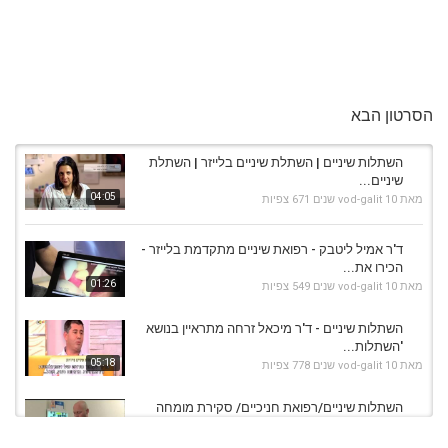
הסרטון הבא
השתלות שיניים | השתלת שיניים בלייזר | השתלת
שיניים...
04:05
מאת
10 שנים
vod-galit
671 צפיות
ד'ר אמיל ליטבק - רפואת שיניים מתקדמת בלייזר -
הכירו את...
01:26
מאת
10 שנים
vod-galit
549 צפיות
השתלות שיניים - ד'ר מיכאל זרחה מתראיין בנושא
'השתלות...
05:18
מאת
10 שנים
vod-galit
778 צפיות
השתלות שיניים/רפואת חניכיים/ סקירת מומחה
לשיקום הפה
09:57
מאת
10 שנים
vod-galit
693 צפיות