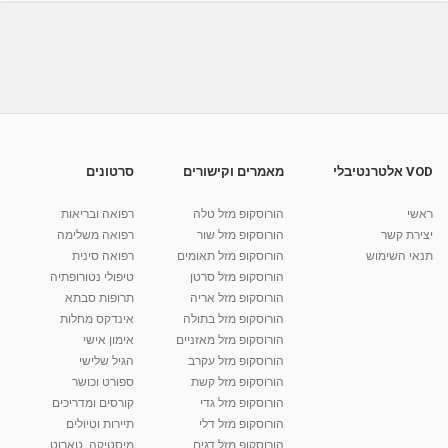
השתלות שיניים/שתלים/ למי מתאימה השתלת
שיניים?
08:36
מאת
10 שנים
vod-galit
678 צפיות
שאלות בנושא רפואת שיניים - תותבת תחתונה,
השתלות שיניים
05:04
מאת
10 שנים
vod-galit
774 צפיות
VOD אלטרנטיבלי
מאמרים וקישורים
סרטונים
דר ניצן שלזינגר השתלת שיניים ביום אחד, השתלות
שיניים...
ראשי
הורוסקופ מזל טלה
רפואה ובריאות
04:41
מאת
10 שנים
vod-galit
660 צפיות
יצירת קשר
הורוסקופ מזל שור
רפואה משלימה
תנאי השימוש
הורוסקופ מזל תאומים
רפואה סינית
קרין גורן - העוגה המתגלצ’ת ללא קמח
הורוסקופ מזל סרטן
טיפולי נטורופתיה
מאת
7 שנים
Shahar-vod
38.5k צפיות
הורוסקופ מזל אריה
תרופות סבתא
הורוסקופ מזל בתולה
אינדקס מחלות
10:17
הורוסקופ מזל מאזניים
אימון אישי
יוסי שר - מתמחה בשיטת אלכסנדר וטאי צ'י
הורוסקופ מזל עקרב
הגיל שלישי
ברחובות ובקיבוץ נען
הורוסקופ מזל קשת
ספורט וכושר
מאת
7 שנים
Shahar-vod
2,734 צפיות
הורוסקופ מזל גדי
קורסים ומדריכים
01:37
הורוסקופ מזל דלי
תיירות וטיולים
רנה רז-גילו -טיפול אנרגטי ויעוץ רוחני - נומרולוגית
הורוסקופ מזל דגים
מיסטיקה, טארוט