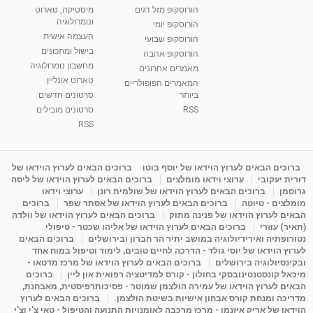
הורוסקופ מזל דגים
מיסטיקה, טארוט
רנה רז-גילו -טיפול אנרגטי ויעוץ רוחני - נומרולוגית
ונומרולוגיה
בגבעת שמואל
הורוסקופ יומי
01:46
העצמה אישית
מאת
5 שנים
Shahar-vod
2,314 צפיות
הורוסקופ שבועי
בישול ומתכונים
הורוסקופ אהבה
מחשבון נומרולוגיה
סודות בתאריך הלידה, משמעות חודש הלידה -
מאמרים אחרונים
ינואר זינה ליבשיץ נומרולוגית
טארוט אונליין
המאמרים הפופולריים
05:37
מאת
10 שנים
vod-galit
3,263 צפיות
ביותר
סרטונים חדשים
RSS
סרטונים מובילים
ליסה גרוסמן - המרכז לאימון התנהגותי - קשב
RSS
וריכוז ברעננה - הרצאת מבוא: אימון להצלחה של...
1:31:05
מאת
4 שנים
Shahar-vod
1,736 צפיות
ברוכים הבאים לערוץ הוידאו של יוסף בוטו
ברוכים הבאים לערוץ הוידאו של
מדיטציה בדמיון מודרך - היכרות עם האני הפנימי
דורית יעקובי
ערוצי וידאו מומלצים
ברוכים הבאים לערוץ הוידאו של ליסה
מאת
11 שנים
admin
3,649 צפיות
גרוסמן
ברוכים הבאים לערוץ הוידאו של שולמית רונן
ערוצי וידאו
09:12
מומלצים - טיוטה
ברוכים הבאים לערוץ הוידאו של אסתר שפר
ברוכים
הבאים לערוץ הוידאו של פנינה מתוק
ברוכים הבאים לערוץ הוידאו של וולדה
(תאיר) עוזרי
ברוכים הבאים לערוץ הוידאו של אליהו שכטר - טיפולי
פנינה מתוק - מרכז "נתיב הלב" בהרצליה-
נטורופתיה ואירידיולוגיה במושב יתיר הר חברון ובירושלים
ברוכים הבאים
מדיטציה-התחדשות
לערוץ הוידאו של יוסי גולד - הדרכה לחיים טובים, לימוד וטיפול במוח אחד
15:49
מאת
6 שנים
Shahar-vod
2,146 צפיות
ובקינסיולוגיה בירושלים
ברוכים הבאים לערוץ הוידאו של מרכז מדטאו -
מיכאל קונסטנטינובסקי בחולון - קורס למדיטציה רפואית און ליין
ברוכים
הבאים לערוץ הוידאו של עמירה הולצמן שמוטר - פסיכותרפיסטית, מאבחנת,
מדריכה ומנחת קורס אבחון אישיות בשיטת הולצמן.
ברוכים הבאים לערוץ
הוידאו של אריק איזנמן - מרכז מרכבה לאומנויות התנועה והטיפול - טאי צ'י וצ'י