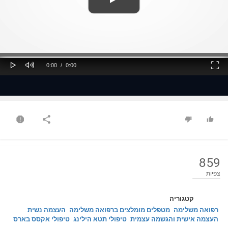
ss
Loaded
: 0%
0%
Play
Mute
Fullscreen
Current
Duration
0:00
/
0:00
Time
Time
859
צפיות
קטגוריה
רפואה משלימה
מטפלים מומלצים ברפואה משלימה
העצמה נשית
העצמה אישית והגשמה עצמית
טיפולי תטא הילינג
טיפולי אקסס בארס