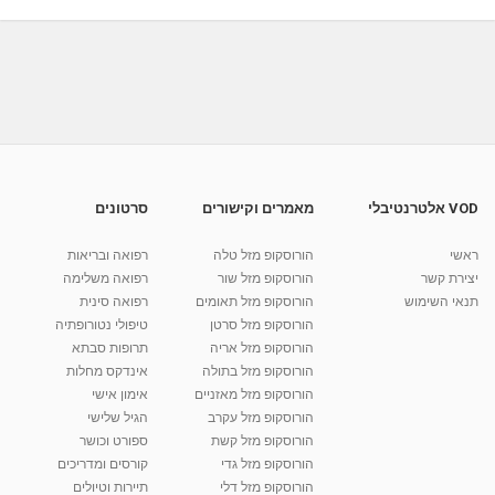
מאת
10 חודשים
admin
1,664 צפיות
59:24
ריקי וייסמן מטפלת ומורה לתטא הילינג אקסס
בארס ועוד...
1:21:53
מאת
4 שנים
Shahar-vod
887 צפיות
ריקי וייסמן מטפלת ומורה לתטא הילינג אקסס
בארס ועוד...
54:39
מאת
4 שנים
Shahar-vod
831 צפיות
VOD אלטרנטיבלי
מאמרים וקישורים
סרטונים
ריקי וייסמן מטפלת ומורה לתטא הילינג אקסס
ראשי
הורוסקופ מזל טלה
רפואה ובריאות
בארס ועוד...
יצירת קשר
הורוסקופ מזל שור
רפואה משלימה
26:05
מאת
4 שנים
Shahar-vod
911 צפיות
תנאי השימוש
הורוסקופ מזל תאומים
רפואה סינית
הורוסקופ מזל סרטן
טיפולי נטורופתיה
קרין גורן - העוגה המתגלצ’ת ללא קמח
הורוסקופ מזל אריה
תרופות סבתא
מאת
7 שנים
Shahar-vod
38.5k צפיות
הורוסקופ מזל בתולה
אינדקס מחלות
הורוסקופ מזל מאזניים
10:17
אימון אישי
הורוסקופ מזל עקרב
הגיל שלישי
יוסי שר - מתמחה בשיטת אלכסנדר וטאי צ'י
הורוסקופ מזל קשת
ספורט וכושר
ברחובות ובקיבוץ נען
הורוסקופ מזל גדי
קורסים ומדריכים
מאת
7 שנים
Shahar-vod
2,738 צפיות
01:37
הורוסקופ מזל דלי
תיירות וטיולים