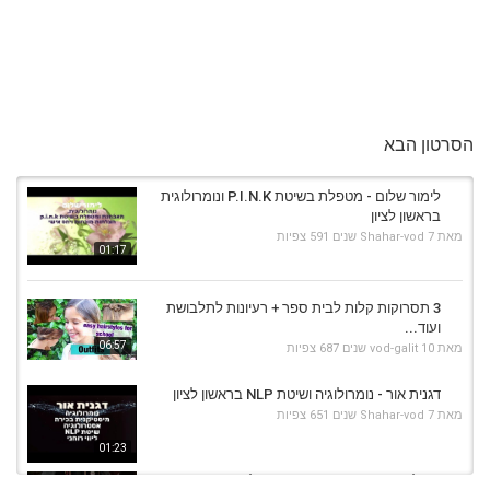
הסרטון הבא
לימור שלום - מטפלת בשיטת P.I.N.K ונומרולוגית
בראשון לציון
מאת
7 שנים
Shahar-vod
591 צפיות
01:17
3 תסרוקות קלות לבית ספר + רעיונות לתלבושת
ועוד...
06:57
מאת
10 שנים
vod-galit
687 צפיות
דגנית אור - נומרולוגיה ושיטת NLP בראשון לציון
מאת
7 שנים
Shahar-vod
651 צפיות
01:23
מיכל גומבינר מתקשרת בראשון לציון