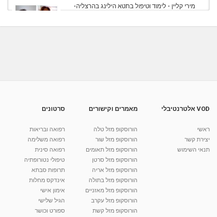
מירי קליין - לימוד וטיפול בתטא הילינג בהרצליה-
ראיון...
08:54
מאת
4 שנים
Shahar-vod
807 צפיות
לימור שלום - מטפלת בשיטת P.I.N.K ונומרולוגית
בראשון לציון
מאת
7 שנים
Shahar-vod
591 צפיות
01:17
ריקי וייסמן מטפלת ומורה לתטא הילינג אקסס
בארס ועוד...
26:05
מאת
4 שנים
Shahar-vod
911 צפיות
VOD אלטרנטיבלי
מאמרים וקישורים
סרטונים
ריקי וייסמן מטפלת ומורה לתטא הילינג אקסס
בארס ועוד...
ראשי
הורוסקופ מזל טלה
רפואה ובריאות
26:01
מאת
4 שנים
Shahar-vod
859 צפיות
יצירת קשר
הורוסקופ מזל שור
רפואה משלימה
תנאי השימוש
הורוסקופ מזל תאומים
רפואה סינית
קרין גורן - העוגה המתגלצ’ת ללא קמח
הורוסקופ מזל סרטן
טיפולי נטורופתיה
מאת
7 שנים
Shahar-vod
38.5k צפיות
הורוסקופ מזל אריה
תרופות סבתא
הורוסקופ מזל בתולה
אינדקס מחלות
10:17
הורוסקופ מזל מאזניים
אימון אישי
יוסי שר - מתמחה בשיטת אלכסנדר וטאי צ'י
הורוסקופ מזל עקרב
הגיל שלישי
ברחובות ובקיבוץ נען
הורוסקופ מזל קשת
ספורט וכושר
מאת
7 שנים
Shahar-vod
2,734 צפיות