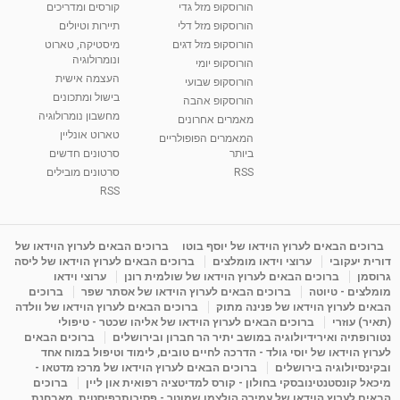
הורוסקופ מזל גדי
קורסים ומדריכים
01:37
הורוסקופ מזל דלי
תיירות וטיולים
רנה רז-גילו -טיפול אנרגטי ויעוץ רוחני - נומרולוגית
הורוסקופ מזל דגים
מיסטיקה, טארוט
בגבעת שמואל
ונומרולוגיה
הורוסקופ יומי
01:46
מאת
5 שנים
Shahar-vod
2,310 צפיות
העצמה אישית
הורוסקופ שבועי
בישול ומתכונים
הורוסקופ אהבה
סודות בתאריך הלידה, משמעות חודש הלידה -
מחשבון נומרולוגיה
ינואר זינה ליבשיץ נומרולוגית
מאמרים אחרונים
טארוט אונליין
05:37
מאת
10 שנים
vod-galit
3,261 צפיות
המאמרים הפופולריים
ביותר
סרטונים חדשים
RSS
סרטונים מובילים
ליסה גרוסמן - המרכז לאימון התנהגותי - קשב
וריכוז ברעננה - הרצאת מבוא: אימון להצלחה של...
RSS
1:31:05
מאת
4 שנים
Shahar-vod
1,732 צפיות
מדיטציה בדמיון מודרך - היכרות עם האני הפנימי
ברוכים הבאים לערוץ הוידאו של יוסף בוטו
ברוכים הבאים לערוץ הוידאו של
דורית יעקובי
ערוצי וידאו מומלצים
ברוכים הבאים לערוץ הוידאו של ליסה
מאת
11 שנים
admin
3,644 צפיות
09:12
גרוסמן
ברוכים הבאים לערוץ הוידאו של שולמית רונן
ערוצי וידאו
מומלצים - טיוטה
ברוכים הבאים לערוץ הוידאו של אסתר שפר
ברוכים
הבאים לערוץ הוידאו של פנינה מתוק
ברוכים הבאים לערוץ הוידאו של וולדה
פנינה מתוק - מרכז "נתיב הלב" בהרצליה-
(תאיר) עוזרי
ברוכים הבאים לערוץ הוידאו של אליהו שכטר - טיפולי
מדיטציה-התחדשות
נטורופתיה ואירידיולוגיה במושב יתיר הר חברון ובירושלים
ברוכים הבאים
15:49
מאת
6 שנים
Shahar-vod
2,143 צפיות
לערוץ הוידאו של יוסי גולד - הדרכה לחיים טובים, לימוד וטיפול במוח אחד
ובקינסיולוגיה בירושלים
ברוכים הבאים לערוץ הוידאו של מרכז מדטאו -
מיכאל קונסטנטינובסקי בחולון - קורס למדיטציה רפואית און ליין
ברוכים
הבאים לערוץ הוידאו של עמירה הולצמן שמוטר - פסיכותרפיסטית, מאבחנת,