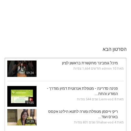
הסרטון הבא
מיכל גומבינר מתקשרת בראשון לציון
מאת
10 חודשים
admin
1,664 צפיות
59:24
פנינה סדרינה - מטפלת אנרגטית דמיון מודרך -
המודע והתת...
מאת
8 שנים
Liem-vod
544 צפיות
11:25
ריקי וייסמן מטפלת ומורה לתטא הילינג אקסס
בארס ועוד...
54:39
מאת
4 שנים
Shahar-vod
831 צפיות