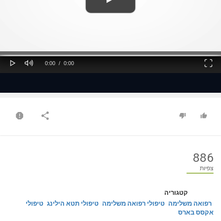
ss
Loaded
: 0%
0%
Play
Mute
Fullscreen
Current
Duration
0:00
/
0:00
Time
Time
886
צפיות
קטגוריה
רפואה משלימה
טיפולי רפואה משלימה
טיפולי תטא הילינג
טיפולי
אקסס בארס