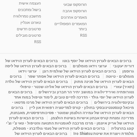
01:46
העצמה אישית
מאת
5 שנים
Shahar-vod
2,315 צפיות
הורוסקופ שבועי
בישול ומתכונים
הורוסקופ אהבה
מחשבון נומרולוגיה
סודות בתאריך הלידה, משמעות חודש הלידה -
מאמרים אחרונים
ינואר זינה ליבשיץ נומרולוגית
טארוט אונליין
המאמרים הפופולריים
05:37
מאת
10 שנים
vod-galit
3,263 צפיות
ביותר
סרטונים חדשים
RSS
סרטונים מובילים
ליסה גרוסמן - המרכז לאימון התנהגותי - קשב
RSS
וריכוז ברעננה - הרצאת מבוא: אימון להצלחה של...
1:31:05
מאת
4 שנים
Shahar-vod
1,737 צפיות
ברוכים הבאים לערוץ הוידאו של יוסף בוטו
ברוכים הבאים לערוץ הוידאו של
מדיטציה בדמיון מודרך - היכרות עם האני הפנימי
דורית יעקובי
ערוצי וידאו מומלצים
ברוכים הבאים לערוץ הוידאו של ליסה
מאת
11 שנים
admin
3,650 צפיות
גרוסמן
ברוכים הבאים לערוץ הוידאו של שולמית רונן
ערוצי וידאו
09:12
מומלצים - טיוטה
ברוכים הבאים לערוץ הוידאו של אסתר שפר
ברוכים
הבאים לערוץ הוידאו של פנינה מתוק
ברוכים הבאים לערוץ הוידאו של וולדה
(תאיר) עוזרי
ברוכים הבאים לערוץ הוידאו של אליהו שכטר - טיפולי
פנינה מתוק - מרכז "נתיב הלב" בהרצליה-
נטורופתיה ואירידיולוגיה במושב יתיר הר חברון ובירושלים
ברוכים הבאים
מדיטציה-התחדשות
לערוץ הוידאו של יוסי גולד - הדרכה לחיים טובים, לימוד וטיפול במוח אחד
15:49
מאת
6 שנים
Shahar-vod
2,146 צפיות
ובקינסיולוגיה בירושלים
ברוכים הבאים לערוץ הוידאו של מרכז מדטאו -
מיכאל קונסטנטינובסקי בחולון - קורס למדיטציה רפואית און ליין
ברוכים
הבאים לערוץ הוידאו של עמירה הולצמן שמוטר - פסיכותרפיסטית, מאבחנת,
מדריכה ומנחת קורס אבחון אישיות בשיטת הולצמן.
ברוכים הבאים לערוץ
הוידאו של אריק איזנמן - מרכז מרכבה לאומנויות התנועה והטיפול - טאי צ'י וצ'י
קונג בהרצליה
ברוכים הבאים לערוץ הוידאו של נעמי גולדברג - מטפלת,
מלמדת ויוצרת את שיטת Iro Shiatsu
ברוכים הבאים לערוץ הוידאו של