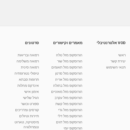
יעל בן חור - אירידיולוגיה ונטורופתיה בנתניה
מאת
7 שנים
Shahar-vod
848 צפיות
01:18
דגנית אור - נומרולוגיה ושיטת NLP בראשון לציון
מאת
7 שנים
Shahar-vod
652 צפיות
VOD אלטרנטיבלי
מאמרים וקישורים
סרטונים
01:23
מאור צייכנר - שיאצו, דיקור וטווינה באבן יהודה
ראשי
הורוסקופ מזל טלה
רפואה ובריאות
והסביבה
יצירת קשר
הורוסקופ מזל שור
רפואה משלימה
מאת
7 שנים
Shahar-vod
501 צפיות
תנאי השימוש
הורוסקופ מזל תאומים
רפואה סינית
01:31
הורוסקופ מזל סרטן
טיפולי נטורופתיה
קרין גורן - העוגה המתגלצ’ת ללא קמח
הורוסקופ מזל אריה
תרופות סבתא
מאת
7 שנים
Shahar-vod
38.5k צפיות
הורוסקופ מזל בתולה
אינדקס מחלות
הורוסקופ מזל מאזניים
10:17
אימון אישי
הורוסקופ מזל עקרב
הגיל שלישי
יוסי שר - מתמחה בשיטת אלכסנדר וטאי צ'י
הורוסקופ מזל קשת
ספורט וכושר
ברחובות ובקיבוץ נען
הורוסקופ מזל גדי
קורסים ומדריכים
מאת
7 שנים
Shahar-vod
2,738 צפיות
01:37
הורוסקופ מזל דלי
תיירות וטיולים
הורוסקופ מזל דגים
מיסטיקה, טארוט
רנה רז-גילו -טיפול אנרגטי ויעוץ רוחני - נומרולוגית
ונומרולוגיה
בגבעת שמואל
הורוסקופ יומי