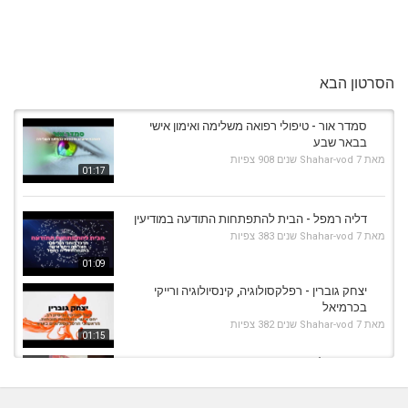
הסרטון הבא
סמדר אור - טיפולי רפואה משלימה ואימון אישי
בבאר שבע
מאת
7 שנים
Shahar-vod
908 צפיות
01:17
דליה רמפל - הבית להתפתחות התודעה במודיעין
מאת
7 שנים
Shahar-vod
383 צפיות
01:09
יצחק גוברין - רפלקסולוגיה, קינסיולוגיה ורייקי
בכרמיאל
מאת
7 שנים
Shahar-vod
382 צפיות
01:15
ניתוק כבלים אנרגטי
מאת
8 שנים
Liem-vod
536 צפיות
03:43