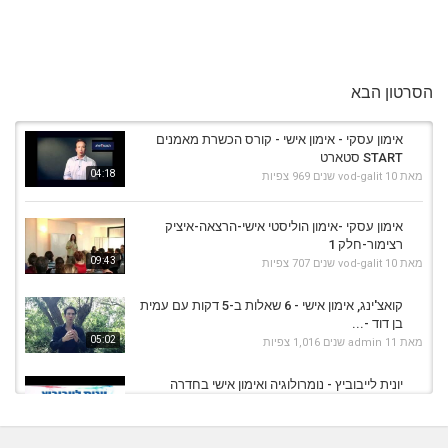
הסרטון הבא
אימון עסקי - אימון אישי - קורס הכשרת מאמנים
START סטארט
04:18
מאת
10 שנים
vod-galit
969 צפיות
אימון עסקי -אימון הוליסטי אישי-הרצאה-איציק
רצימור-חלק 1
09:43
מאת
10 שנים
vod-galit
707 צפיות
קואצ'ינג, אימון אישי - 6 שאלות ב-5 דקות עם עמית
בן דוד -...
05:02
מאת
11 שנים
admin
1,016 צפיות
יונית לייבוביץ - נומרולוגיה ואימון אישי בחדרה
מאת
7 שנים
Shahar-vod
1,015 צפיות
01:21