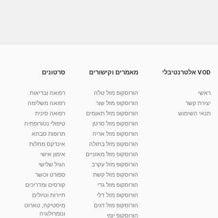
אימון עסקי -אימון הוליסטי אישי-הרצאה-איציק
רצימור-חלק 3
09:53
מאת
10 שנים
vod-galit
648 צפיות
רינת חנוכייב - העצמה נשית
מאת
8 שנים
Liem-vod
737 צפיות
03:59
VOD אלטרנטיבלי
מאמרים וקישורים
סרטונים
אימון עסקי -אימון הוליסטי אישי-הרצאה-איציק
רצימור-חלק 2
ראשי
הורוסקופ מזל טלה
רפואה ובריאות
09:19
מאת
10 שנים
vod-galit
672 צפיות
יצירת קשר
הורוסקופ מזל שור
רפואה משלימה
תנאי השימוש
הורוסקופ מזל תאומים
רפואה סינית
קרין גורן - העוגה המתגלצ’ת ללא קמח
הורוסקופ מזל סרטן
טיפולי נטורופתיה
מאת
7 שנים
Shahar-vod
38.5k צפיות
הורוסקופ מזל אריה
תרופות סבתא
הורוסקופ מזל בתולה
אינדקס מחלות
10:17
הורוסקופ מזל מאזניים
אימון אישי
יוסי שר - מתמחה בשיטת אלכסנדר וטאי צ'י
הורוסקופ מזל עקרב
הגיל שלישי
ברחובות ובקיבוץ נען
הורוסקופ מזל קשת
ספורט וכושר
מאת
7 שנים
Shahar-vod
2,734 צפיות
הורוסקופ מזל גדי
קורסים ומדריכים
01:37
הורוסקופ מזל דלי
תיירות וטיולים
רנה רז-גילו -טיפול אנרגטי ויעוץ רוחני - נומרולוגית
הורוסקופ מזל דגים
מיסטיקה, טארוט
בגבעת שמואל
ונומרולוגיה
הורוסקופ יומי
01:46
מאת
5 שנים
Shahar-vod
2,309 צפיות