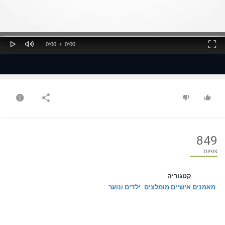
ss
Loaded
: 0%
0%
Play
Mute
Fullscreen
Current
Duration
0:00
/
0:00
Time
Time
849
צפיות
קטגוריה
מאמנים אישיים מומלצים
ילדים ונוער