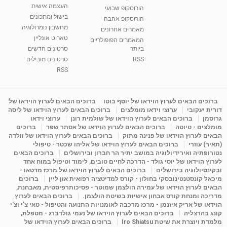
העצמה אישית
הורוסקופ שבועי
בישול ומתכונים
הורוסקופ אהבה
סודות בתאריך הלידה, משמעות חודש הלידה -
מחשבון נומרולוגיה
ינואר זינה ליבשיץ נומרולוגית
מאמרים אחרונים
טארוט אונליין
05:37
מאת
10 שנים
vod-galit
3,261 צפיות
המאמרים הפופולריים
ביותר
סרטונים חדשים
RSS
סרטונים מובילים
ליסה גרוסמן - המרכז לאימון התנהגותי - קשב
וריכוז ברעננה - הרצאת מבוא: אימון להצלחה של...
RSS
1:31:05
מאת
4 שנים
Shahar-vod
1,731 צפיות
מדיטציה בדמיון מודרך - היכרות עם האני הפנימי
ברוכים הבאים לערוץ הוידאו של יוסף בוטו
ברוכים הבאים לערוץ הוידאו של
דורית יעקובי
ערוצי וידאו מומלצים
ברוכים הבאים לערוץ הוידאו של ליסה
מאת
11 שנים
admin
3,644 צפיות
09:12
גרוסמן
ברוכים הבאים לערוץ הוידאו של שולמית רונן
ערוצי וידאו
מומלצים - טיוטה
ברוכים הבאים לערוץ הוידאו של אסתר שפר
ברוכים
הבאים לערוץ הוידאו של פנינה מתוק
ברוכים הבאים לערוץ הוידאו של וולדה
פנינה מתוק - מרכז "נתיב הלב" בהרצליה-
(תאיר) עוזרי
ברוכים הבאים לערוץ הוידאו של אליהו שכטר - טיפולי
מדיטציה-התחדשות
נטורופתיה ואירידיולוגיה במושב יתיר הר חברון ובירושלים
ברוכים הבאים
15:49
מאת
6 שנים
Shahar-vod
2,143 צפיות
לערוץ הוידאו של יוסי גולד - הדרכה לחיים טובים, לימוד וטיפול במוח אחד
ובקינסיולוגיה בירושלים
ברוכים הבאים לערוץ הוידאו של מרכז מדטאו -
מיכאל קונסטנטינובסקי בחולון - קורס למדיטציה רפואית און ליין
ברוכים
הבאים לערוץ הוידאו של עמירה הולצמן שמוטר - פסיכותרפיסטית, מאבחנת,
מדריכה ומנחת קורס אבחון אישיות בשיטת הולצמן.
ברוכים הבאים לערוץ
הוידאו של אריק איזנמן - מרכז מרכבה לאומנויות התנועה והטיפול - טאי צ'י וצ'י
קונג בהרצליה
ברוכים הבאים לערוץ הוידאו של נעמי גולדברג - מטפלת,
מלמדת ויוצרת את שיטת Iro Shiatsu
ברוכים הבאים לערוץ הוידאו של