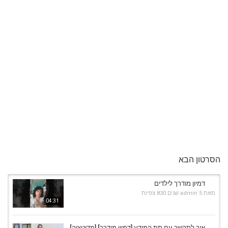
הסרטון הבא
דמיון מודרך לילדים
מאת
5 שנים
admin
830 צפיות
04:31
איך לתקשר עם תת המודע [דמיון מודרך] [מדיטציה]