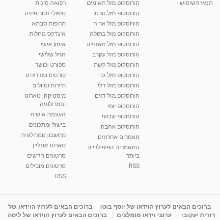
תנאי השימוש
הורוסקופ מזל תאומים
רפואה סינית
קרין גורן - העוגה המתגלצ’ת ללא קמח
הורוסקופ מזל סרטן
טיפולי נטורופתיה
מאת
7 שנים
Shahar-vod
38.5k צפיות
הורוסקופ מזל אריה
תרופות סבתא
הורוסקופ מזל בתולה
אינדקס מחלות
10:17
הורוסקופ מזל מאזניים
אימון אישי
יוסי שר - מתמחה בשיטת אלכסנדר וטאי צ'י
הורוסקופ מזל עקרב
הגיל שלישי
ברחובות ובקיבוץ נען
הורוסקופ מזל קשת
ספורט וכושר
מאת
7 שנים
Shahar-vod
2,734 צפיות
הורוסקופ מזל גדי
קורסים ומדריכים
01:37
הורוסקופ מזל דלי
תיירות וטיולים
רנה רז-גילו -טיפול אנרגטי ויעוץ רוחני - נומרולוגית
הורוסקופ מזל דגים
מיסטיקה, טארוט
בגבעת שמואל
ונומרולוגיה
הורוסקופ יומי
01:46
מאת
5 שנים
Shahar-vod
2,310 צפיות
העצמה אישית
הורוסקופ שבועי
בישול ומתכונים
הורוסקופ אהבה
סודות בתאריך הלידה, משמעות חודש הלידה -
מחשבון נומרולוגיה
ינואר זינה ליבשיץ נומרולוגית
מאמרים אחרונים
טארוט אונליין
05:37
מאת
10 שנים
vod-galit
3,261 צפיות
המאמרים הפופולריים
ביותר
סרטונים חדשים
RSS
סרטונים מובילים
ליסה גרוסמן - המרכז לאימון התנהגותי - קשב
וריכוז ברעננה - הרצאת מבוא: אימון להצלחה של...
RSS
1:31:05
מאת
4 שנים
Shahar-vod
1,732 צפיות
מדיטציה בדמיון מודרך - היכרות עם האני הפנימי
ברוכים הבאים לערוץ הוידאו של יוסף בוטו
ברוכים הבאים לערוץ הוידאו של
דורית יעקובי
ערוצי וידאו מומלצים
ברוכים הבאים לערוץ הוידאו של ליסה
מאת
11 שנים
admin
3,644 צפיות