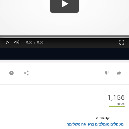
ss
Loaded
: 0%
0%
Play
Mute
Fullscreen
Current
Duration
0:00
/
0:00
Time
Time
1,156
צפיות
קטגוריה
מטפלים מומלצים ברפואה משלימה