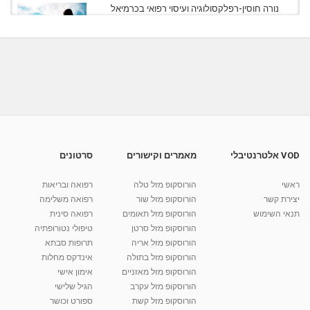
נורה חוסין-רפלקסולוגיה ועיסוי רפואי בכרמיאל
מאת
6 שנים
Shahar-vod
664 צפיות
00:21
רזיאל כוכבי - שיאצו, רפלקסולוגיה ועיסוי רפואי...
מאת
4 שנים
Shahar-vod
589 צפיות
00:15
רזיאל כוכבי - שיאצו, רפלקסולוגיה ועיסוי רפואי...
מאת
4 שנים
Shahar-vod
581 צפיות
00:11
VOD אלטרנטיבלי
מאמרים וקישורים
סרטונים
רזיאל כוכבי - שיאצו, רפלקסולוגיה ועיסוי רפואי...
ראשי
הורוסקופ מזל טלה
רפואה ובריאות
מאת
4 שנים
Shahar-vod
608 צפיות
00:27
יצירת קשר
הורוסקופ מזל שור
רפואה משלימה
תנאי השימוש
הורוסקופ מזל תאומים
רפואה סינית
קרין גורן - העוגה המתגלצ’ת ללא קמח
הורוסקופ מזל סרטן
טיפולי נטורופתיה
מאת
7 שנים
Shahar-vod
38.5k צפיות
הורוסקופ מזל אריה
תרופות סבתא
הורוסקופ מזל בתולה
אינדקס מחלות
10:17
הורוסקופ מזל מאזניים
אימון אישי
יוסי שר - מתמחה בשיטת אלכסנדר וטאי צ'י
הורוסקופ מזל עקרב
הגיל שלישי
ברחובות ובקיבוץ נען
הורוסקופ מזל קשת
ספורט וכושר
מאת
7 שנים
Shahar-vod
2,734 צפיות