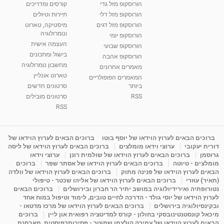
הורוסקופ מזל גדי
קורסים ומדריכים
01:37
הורוסקופ מזל דלי
תיירות וטיולים
רנה רז-גילו -טיפול אנרגטי ויעוץ רוחני - נומרולוגית
הורוסקופ מזל דגים
מיסטיקה, טארוט
בגבעת שמואל
ונומרולוגיה
הורוסקופ יומי
01:46
מאת
5 שנים
Shahar-vod
2,310 צפיות
העצמה אישית
הורוסקופ שבועי
בישול ומתכונים
הורוסקופ אהבה
סודות בתאריך הלידה, משמעות חודש הלידה -
מחשבון נומרולוגיה
ינואר זינה ליבשיץ נומרולוגית
מאמרים אחרונים
טארוט אונליין
05:37
מאת
10 שנים
vod-galit
3,261 צפיות
המאמרים הפופולריים
ביותר
סרטונים חדשים
RSS
סרטונים מובילים
ליסה גרוסמן - המרכז לאימון התנהגותי - קשב
וריכוז ברעננה - הרצאת מבוא: אימון להצלחה של...
RSS
1:31:05
מאת
4 שנים
Shahar-vod
1,732 צפיות
מדיטציה בדמיון מודרך - היכרות עם האני הפנימי
ברוכים הבאים לערוץ הוידאו של יוסף בוטו
ברוכים הבאים לערוץ הוידאו של
דורית יעקובי
ערוצי וידאו מומלצים
ברוכים הבאים לערוץ הוידאו של ליסה
מאת
11 שנים
admin
3,644 צפיות
09:12
גרוסמן
ברוכים הבאים לערוץ הוידאו של שולמית רונן
ערוצי וידאו
מומלצים - טיוטה
ברוכים הבאים לערוץ הוידאו של אסתר שפר
ברוכים
הבאים לערוץ הוידאו של פנינה מתוק
ברוכים הבאים לערוץ הוידאו של וולדה
פנינה מתוק - מרכז "נתיב הלב" בהרצליה-
(תאיר) עוזרי
ברוכים הבאים לערוץ הוידאו של אליהו שכטר - טיפולי
מדיטציה-התחדשות
נטורופתיה ואירידיולוגיה במושב יתיר הר חברון ובירושלים
ברוכים הבאים
15:49
מאת
6 שנים
Shahar-vod
2,143 צפיות
לערוץ הוידאו של יוסי גולד - הדרכה לחיים טובים, לימוד וטיפול במוח אחד
ובקינסיולוגיה בירושלים
ברוכים הבאים לערוץ הוידאו של מרכז מדטאו -
מיכאל קונסטנטינובסקי בחולון - קורס למדיטציה רפואית און ליין
ברוכים
הבאים לערוץ הוידאו של עמירה הולצמן שמוטר - פסיכותרפיסטית, מאבחנת,