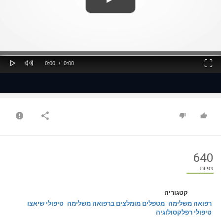
ss
Loaded
: 0%
0%
Play
Mute
Fullscreen
Current
Duration
0:00
/
0:00
Time
Time
640
צפיות
קטגוריה
רפואה משלימה
מטפלים מומלצים ברפואה משלימה
טיפולי שיאצו
טיפולי רפלקסולוגיה