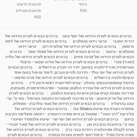
ביותר
סרטונים חדשים
RSS
סרטונים מובילים
ליסה גרוסמן - המרכז לאימון התנהגותי - קשב
וריכוז ברעננה - הרצאת מבוא: אימון להצלחה של...
RSS
1:31:05
מאת
4 שנים
Shahar-vod
1,733 צפיות
מדיטציה בדמיון מודרך - היכרות עם האני הפנימי
ברוכים הבאים לערוץ הוידאו של יוסף בוטו
ברוכים הבאים לערוץ הוידאו של
דורית יעקובי
ערוצי וידאו מומלצים
ברוכים הבאים לערוץ הוידאו של ליסה
מאת
11 שנים
admin
3,645 צפיות
09:12
גרוסמן
ברוכים הבאים לערוץ הוידאו של שולמית רונן
ערוצי וידאו
מומלצים - טיוטה
ברוכים הבאים לערוץ הוידאו של אסתר שפר
ברוכים
הבאים לערוץ הוידאו של פנינה מתוק
ברוכים הבאים לערוץ הוידאו של וולדה
פנינה מתוק - מרכז "נתיב הלב" בהרצליה-
(תאיר) עוזרי
ברוכים הבאים לערוץ הוידאו של אליהו שכטר - טיפולי
מדיטציה-התחדשות
נטורופתיה ואירידיולוגיה במושב יתיר הר חברון ובירושלים
ברוכים הבאים
15:49
מאת
6 שנים
Shahar-vod
2,143 צפיות
לערוץ הוידאו של יוסי גולד - הדרכה לחיים טובים, לימוד וטיפול במוח אחד
ובקינסיולוגיה בירושלים
ברוכים הבאים לערוץ הוידאו של מרכז מדטאו -
מיכאל קונסטנטינובסקי בחולון - קורס למדיטציה רפואית און ליין
ברוכים
הבאים לערוץ הוידאו של עמירה הולצמן שמוטר - פסיכותרפיסטית, מאבחנת,
מדריכה ומנחת קורס אבחון אישיות בשיטת הולצמן.
ברוכים הבאים לערוץ
הוידאו של אריק איזנמן - מרכז מרכבה לאומנויות התנועה והטיפול - טאי צ'י וצ'י
קונג בהרצליה
ברוכים הבאים לערוץ הוידאו של נעמי גולדברג - מטפלת,
מלמדת ויוצרת את שיטת Iro Shiatsu
ברוכים הבאים לערוץ הוידאו של
קליניקת "דרך האור" - שמואל בן איש וסוניה רויטפרב - רפואה משלימה בקיבוץ
ברעם
ברוכים הבאים לערוץ הוידאו של יוסי שר - שיטת אלכסנדר ושיעורי
טאי צ'י ברחובות ובקיבוץ נען
ברוכים הבאים לערוץ הוידאו של מאיר תבורי -
מרכז לקבלה פסיכולוגיה ויהדות בבני ברק
ברוכים הבאים לערוץ הוידאו של
מאיה מיכל מנדל - טיפול רגשי לנשים ונערות בנתניה
ברוכים הבאים לערוץ