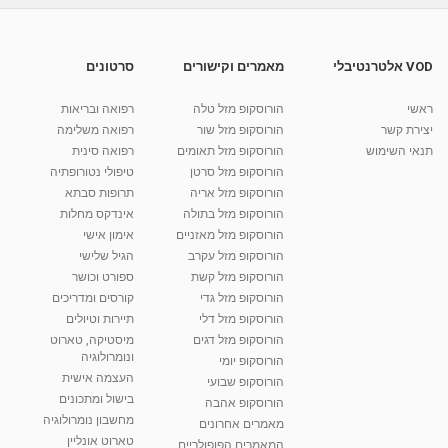
פגישה עם פרופ קרסו בנושא MRI של הלב | דר'
אשרף חמדאן
11:11
מאת
10 שנים
vod-galit
870 צפיות
VOD אלטרנטיבלי
מאמרים וקישורים
סרטונים
פרופ'מ אלון שרים מתראיין אצל פרופ' קרסו בנושא
לידות...
ראשי
הורוסקופ מזל טלה
רפואה ובריאות
09:29
מאת
10 שנים
vod-galit
634 צפיות
יצירת קשר
הורוסקופ מזל שור
רפואה משלימה
תנאי השימוש
הורוסקופ מזל תאומים
רפואה סינית
קרין גורן - העוגה המתגלצ’ת ללא קמח
הורוסקופ מזל סרטן
טיפולי נטורופתיה
מאת
7 שנים
Shahar-vod
38.5k צפיות
הורוסקופ מזל אריה
תרופות סבתא
הורוסקופ מזל בתולה
אינדקס מחלות
10:17
הורוסקופ מזל מאזניים
אימון אישי
יוסי שר - מתמחה בשיטת אלכסנדר וטאי צ'י
הורוסקופ מזל עקרב
הגיל שלישי
ברחובות ובקיבוץ נען
הורוסקופ מזל קשת
ספורט וכושר
מאת
7 שנים
Shahar-vod
2,734 צפיות
הורוסקופ מזל גדי
קורסים ומדריכים
01:37
הורוסקופ מזל דלי
תיירות וטיולים
רנה רז-גילו -טיפול אנרגטי ויעוץ רוחני - נומרולוגית
הורוסקופ מזל דגים
מיסטיקה, טארוט
בגבעת שמואל
ונומרולוגיה
הורוסקופ יומי
01:46
מאת
5 שנים
Shahar-vod
2,311 צפיות
העצמה אישית
הורוסקופ שבועי
בישול ומתכונים
הורוסקופ אהבה
סודות בתאריך הלידה, משמעות חודש הלידה -
מחשבון נומרולוגיה
ינואר זינה ליבשיץ נומרולוגית
מאמרים אחרונים
טארוט אונליין
05:37
מאת
10 שנים
vod-galit
3,261 צפיות
המאמרים הפופולריים