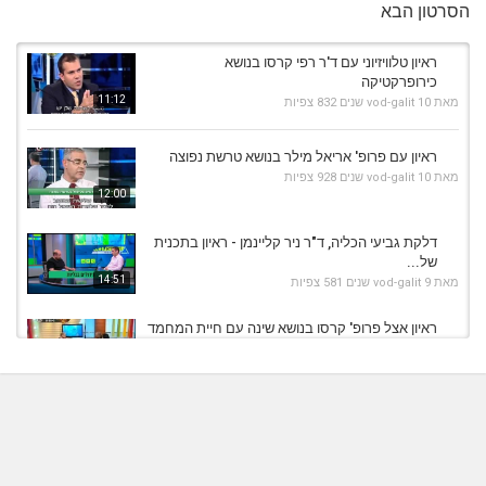
הסרטון הבא
ראיון טלוויזיוני עם ד'ר רפי קרסו בנושא
כירופרקטיקה
11:12
מאת
10 שנים
vod-galit
832 צפיות
ראיון עם פרופ' אריאל מילר בנושא טרשת נפוצה
מאת
10 שנים
vod-galit
928 צפיות
12:00
דלקת גביעי הכליה, ד"ר ניר קליינמן - ראיון בתכנית
של...
14:51
מאת
9 שנים
vod-galit
581 צפיות
ראיון אצל פרופ' קרסו בנושא שינה עם חיית המחמד
מאת
10 שנים
vod-galit
516 צפיות
09:51
דר זאב רם מתארח אצל פרופ' רפי קרסו בנושא ריח
רע מהפה
10:08
מאת
10 שנים
vod-galit
690 צפיות