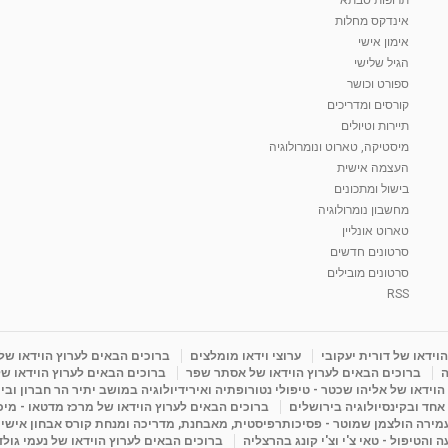
אינדקס מחלות
אימון אישי
הגיל שלישי
ספורט וכושר
קורסים ומדריכים
תיירות וטיולים
מיסטיקה, טארוט ונומרולוגיה
העצמה אישית
בישול ומתכונים
מחשבון נומרולוגיה
טארוט אונליין
סרטונים חדשים
סרטונים מובילים
RSS
וידאו של דורית יעקובי
ערוצי וידאו מומלצים
ברוכים הבאים לערוץ הוידאו של
ה
ברוכים הבאים לערוץ הוידאו של אסתר שפר
ברוכים הבאים לערוץ הוידאו של
וידאו של אליהו שכטר - טיפולי נטורופתיה ואירידיולוגיה במושב יתיר הר חברון ובי
 אחד ובקינסיולוגיה בירושלים
ברוכים הבאים לערוץ הוידאו של מרכז מדטאו - מיכא
עמירה הולצמן שמוטר - פסיכותרפיסטית, מאבחנת, מדריכה ומנחת קורס אבחון אישי
והטיפול - טאי צ'י וצ'י קונג בהרצליה
ברוכים הבאים לערוץ הוידאו של נעמי גול