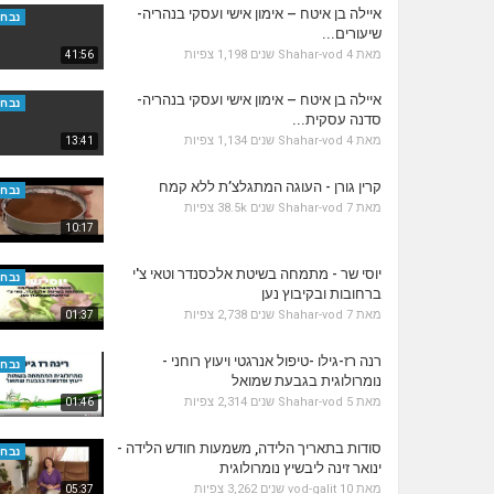
איילה בן איטח – אימון אישי ועסקי בנהריה-
נבחר
שיעורים...
מאת
4 שנים
Shahar-vod
1,198 צפיות
41:56
איילה בן איטח – אימון אישי ועסקי בנהריה-
נבחר
סדנה עסקית...
מאת
4 שנים
Shahar-vod
1,134 צפיות
13:41
קרין גורן - העוגה המתגלצ’ת ללא קמח
נבחר
מאת
7 שנים
Shahar-vod
38.5k צפיות
10:17
יוסי שר - מתמחה בשיטת אלכסנדר וטאי צ'י
נבחר
ברחובות ובקיבוץ נען
מאת
7 שנים
Shahar-vod
2,738 צפיות
01:37
רנה רז-גילו -טיפול אנרגטי ויעוץ רוחני -
נבחר
נומרולוגית בגבעת שמואל
מאת
5 שנים
Shahar-vod
2,314 צפיות
01:46
סודות בתאריך הלידה, משמעות חודש הלידה -
נבחר
ינואר זינה ליבשיץ נומרולוגית
מאת
10 שנים
vod-galit
3,262 צפיות
05:37