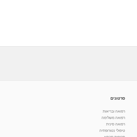
סרטונים
רפואה ובריאות
רפואה משלימה
רפואה סינית
טיפולי נטורופתיה
תרופות סבתא