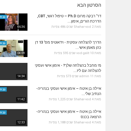
הסרטון הבא
דר' רבקה מרום Ph.D – טיפול רגשי, CBT,
נבחר
הדרכת הורים, אימון...
מאת
2 שנים
Shahar-vod
486 צפיות
46:36
הדרך להצלחה עסקית - וידאוטיפ מס' 13 דן
נבחר
כהן מאמן אישי...
מאת
10 שנים
vod-galit
595 צפיות
04:09
מי מחבל בהצלחה שלך? - אימון אישי ועסקי
להצלחה עם ליז...
מאת
11 שנים
admin
573 צפיות
14:34
איילה בן איטח – אימון אישי ועסקי בנהריה-
נבחר
הנתיב שלי...
מאת
4 שנים
Shahar-vod
1,225 צפיות
11:42
איילה בן איטח – אימון אישי ועסקי בנהריה-
נבחר
הרצאה בכנס
מאת
4 שנים
Shahar-vod
1,188 צפיות
12:33