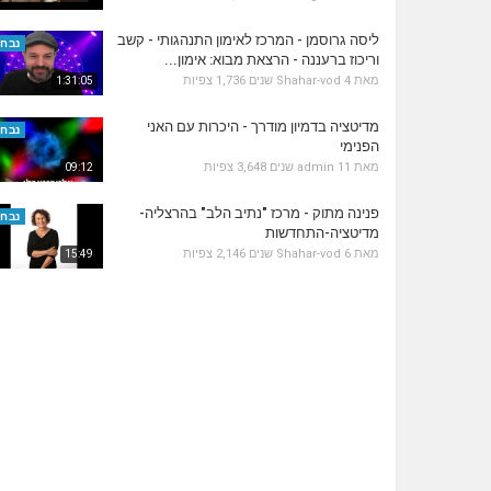
ליסה גרוסמן - המרכז לאימון התנהגותי - קשב
נבחר
וריכוז ברעננה - הרצאת מבוא: אימון...
מאת
4 שנים
Shahar-vod
1,736 צפיות
1:31:05
מדיטציה בדמיון מודרך - היכרות עם האני
נבחר
הפנימי
מאת
11 שנים
admin
3,648 צפיות
09:12
פנינה מתוק - מרכז "נתיב הלב" בהרצליה-
נבחר
מדיטציה-התחדשות
מאת
6 שנים
Shahar-vod
2,146 צפיות
15:49