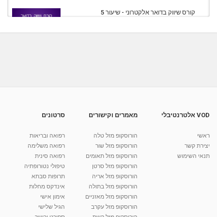
קורס שיווק בדואר אלקטרוני - שיעור 5
מאת
7 שנים
Liem-vod
812 צפיות
09:23
קורס שיווק בדואר אלקטרוני - שיעור 2
מאת
7 שנים
Liem-vod
837 צפיות
07:18
קורס שיווק בדואר אלקטרוני - שיעור 1
מאת
7 שנים
Liem-vod
912 צפיות
10:20
VOD אלטרנטיבלי
מאמרים וקישורים
סרטונים
קורס שיווק באמצעות SMS לעסקים - שיעור 1
ראשי
הורוסקופ מזל טלה
רפואה ובריאות
מאת
7 שנים
admin
1,041 צפיות
13:03
יצירת קשר
הורוסקופ מזל שור
רפואה משלימה
תנאי השימוש
הורוסקופ מזל תאומים
רפואה סינית
קרין גורן - העוגה המתגלצ’ת ללא קמח
הורוסקופ מזל סרטן
טיפולי נטורופתיה
מאת
7 שנים
Shahar-vod
38.5k צפיות
הורוסקופ מזל אריה
תרופות סבתא
הורוסקופ מזל בתולה
אינדקס מחלות
10:17
הורוסקופ מזל מאזניים
אימון אישי
יוסי שר - מתמחה בשיטת אלכסנדר וטאי צ'י
הורוסקופ מזל עקרב
הגיל שלישי
ברחובות ובקיבוץ נען
הורוסקופ מזל קשת
ספורט וכושר