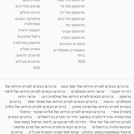
מאת
7 שנים
Shahar-vod
2,734 צפיות
הורוסקופ מזל גדי
קורסים ומדריכים
01:37
הורוסקופ מזל דלי
תיירות וטיולים
רנה רז-גילו -טיפול אנרגטי ויעוץ רוחני - נומרולוגית
הורוסקופ מזל דגים
מיסטיקה, טארוט
בגבעת שמואל
ונומרולוגיה
הורוסקופ יומי
01:46
מאת
5 שנים
Shahar-vod
2,309 צפיות
העצמה אישית
הורוסקופ שבועי
בישול ומתכונים
הורוסקופ אהבה
סודות בתאריך הלידה, משמעות חודש הלידה -
מחשבון נומרולוגיה
ינואר זינה ליבשיץ נומרולוגית
מאמרים אחרונים
טארוט אונליין
05:37
מאת
10 שנים
vod-galit
3,261 צפיות
המאמרים הפופולריים
ביותר
סרטונים חדשים
RSS
סרטונים מובילים
ליסה גרוסמן - המרכז לאימון התנהגותי - קשב
וריכוז ברעננה - הרצאת מבוא: אימון להצלחה של...
RSS
1:31:05
מאת
4 שנים
Shahar-vod
1,728 צפיות
מדיטציה בדמיון מודרך - היכרות עם האני הפנימי
ברוכים הבאים לערוץ הוידאו של יוסף בוטו
ברוכים הבאים לערוץ הוידאו של
דורית יעקובי
ערוצי וידאו מומלצים
ברוכים הבאים לערוץ הוידאו של ליסה
מאת
11 שנים
admin
3,644 צפיות
09:12
גרוסמן
ברוכים הבאים לערוץ הוידאו של שולמית רונן
ערוצי וידאו
מומלצים - טיוטה
ברוכים הבאים לערוץ הוידאו של אסתר שפר
ברוכים
הבאים לערוץ הוידאו של פנינה מתוק
ברוכים הבאים לערוץ הוידאו של וולדה
פנינה מתוק - מרכז "נתיב הלב" בהרצליה-
(תאיר) עוזרי
ברוכים הבאים לערוץ הוידאו של אליהו שכטר - טיפולי
מדיטציה-התחדשות
נטורופתיה ואירידיולוגיה במושב יתיר הר חברון ובירושלים
ברוכים הבאים
15:49
מאת
6 שנים
Shahar-vod
2,143 צפיות
לערוץ הוידאו של יוסי גולד - הדרכה לחיים טובים, לימוד וטיפול במוח אחד
ובקינסיולוגיה בירושלים
ברוכים הבאים לערוץ הוידאו של מרכז מדטאו -
מיכאל קונסטנטינובסקי בחולון - קורס למדיטציה רפואית און ליין
ברוכים