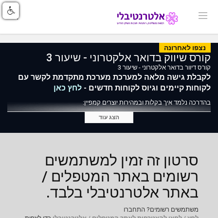
נצפו לאחרונה
קורס שיווק בדואר אלקטרוני - שיעור 3
קורס דיוור בדואר אלקטרוני - שיעור 3
לקבלת גישה מלאה למערכת מערכת מתקדמת לקשר עם
לקוחות קיימים וגיוס לקוחות חדשים -
לחץ כאן
בהדרכה נלמד איך בקלות ובמהירות יוצרים קמפיין:
יבוא רשימת תפוצה מקובץ
הצג עוד
יצירת קמפיין (דיוור) מעוצב ומותאם למובייל
הוספת אלמנטים לדיוור - תמונות, מלל, לוגו, כפתורים
ניתוח דוח סטטיסטיקות והבנת הנתונים
צפייה במפת הקלקות
סרטון זה זמין למשתמשים
רשומים באתר המטפלים /
באתר אלטרנטיבלי בלבד.
משתמשים רשומים? התחברו