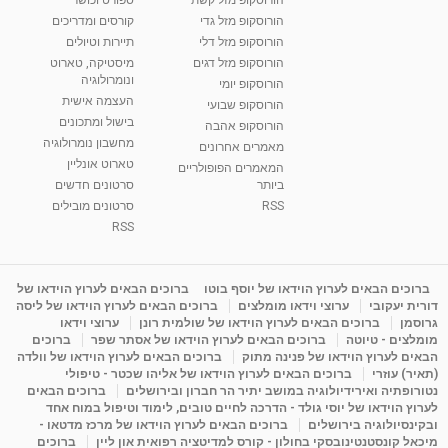
מאת
7 שנים
Shahar-vod
2,738 צפיות
הורוסקופ מזל גדי
קורסים ומדריכים
01:37
הורוסקופ מזל דלי
תיירות וטיולים
רנה רז-גילו -טיפול אנרגטי ויעוץ רוחני - נומרולוגית
הורוסקופ מזל דגים
מיסטיקה, טארוט
בגבעת שמואל
ונומרולוגיה
הורוסקופ יומי
01:46
מאת
5 שנים
Shahar-vod
2,314 צפיות
העצמה אישית
הורוסקופ שבועי
בישול ומתכונים
הורוסקופ אהבה
סודות בתאריך הלידה, משמעות חודש הלידה -
מחשבון נומרולוגיה
ינואר זינה ליבשיץ נומרולוגית
מאמרים אחרונים
טארוט אונליין
05:37
מאת
10 שנים
vod-galit
3,263 צפיות
המאמרים הפופולריים
ביותר
סרטונים חדשים
RSS
סרטונים מובילים
ליסה גרוסמן - המרכז לאימון התנהגותי - קשב
וריכוז ברעננה - הרצאת מבוא: אימון להצלחה של...
RSS
1:31:05
מאת
4 שנים
Shahar-vod
1,736 צפיות
מדיטציה בדמיון מודרך - היכרות עם האני הפנימי
ברוכים הבאים לערוץ הוידאו של יוסף בוטו
ברוכים הבאים לערוץ הוידאו של
דורית יעקובי
ערוצי וידאו מומלצים
ברוכים הבאים לערוץ הוידאו של ליסה
מאת
11 שנים
admin
3,649 צפיות
09:12
גרוסמן
ברוכים הבאים לערוץ הוידאו של שולמית רונן
ערוצי וידאו
מומלצים - טיוטה
ברוכים הבאים לערוץ הוידאו של אסתר שפר
ברוכים
הבאים לערוץ הוידאו של פנינה מתוק
ברוכים הבאים לערוץ הוידאו של וולדה
פנינה מתוק - מרכז "נתיב הלב" בהרצליה-
(תאיר) עוזרי
ברוכים הבאים לערוץ הוידאו של אליהו שכטר - טיפולי
מדיטציה-התחדשות
נטורופתיה ואירידיולוגיה במושב יתיר הר חברון ובירושלים
ברוכים הבאים
15:49
מאת
6 שנים
Shahar-vod
2,146 צפיות
לערוץ הוידאו של יוסי גולד - הדרכה לחיים טובים, לימוד וטיפול במוח אחד
ובקינסיולוגיה בירושלים
ברוכים הבאים לערוץ הוידאו של מרכז מדטאו -
מיכאל קונסטנטינובסקי בחולון - קורס למדיטציה רפואית און ליין
ברוכים