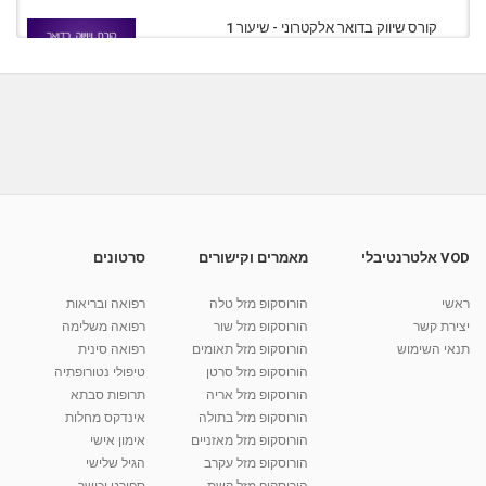
קורס שיווק בדואר אלקטרוני - שיעור 1
מאת
7 שנים
Liem-vod
912 צפיות
10:20
קורס שיווק בדואר אלקטרוני - שיעור 5
מאת
7 שנים
Liem-vod
812 צפיות
09:23
קורס שיווק באמצעות SMS לעסקים - שיעור 3
מאת
7 שנים
Liem-vod
865 צפיות
11:06
VOD אלטרנטיבלי
מאמרים וקישורים
סרטונים
קורס שיווק באמצעות SMS לעסקים - שיעור 2
ראשי
הורוסקופ מזל טלה
רפואה ובריאות
מאת
7 שנים
Liem-vod
891 צפיות
12:53
יצירת קשר
הורוסקופ מזל שור
רפואה משלימה
תנאי השימוש
הורוסקופ מזל תאומים
רפואה סינית
קרין גורן - העוגה המתגלצ’ת ללא קמח
הורוסקופ מזל סרטן
טיפולי נטורופתיה
מאת
7 שנים
Shahar-vod
38.5k צפיות
הורוסקופ מזל אריה
תרופות סבתא
הורוסקופ מזל בתולה
אינדקס מחלות
10:17
הורוסקופ מזל מאזניים
אימון אישי
יוסי שר - מתמחה בשיטת אלכסנדר וטאי צ'י
הורוסקופ מזל עקרב
הגיל שלישי
ברחובות ובקיבוץ נען
הורוסקופ מזל קשת
ספורט וכושר