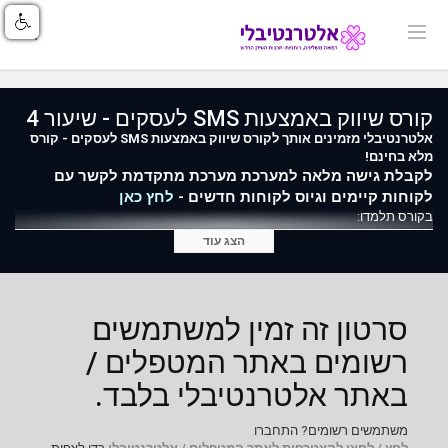
קורס שיווק באמצעות SMS לעסקים - שיעור 4
אלטרנטיבלי מזמינים אותך לקורס שיווק באמצעות SMS לעסקים - קורס
מלא בחינם!
לקבלת גישה מלאה למערכת מערכת מתקדמת לקשר עם
לקוחות קיימים וגיוס לקוחות חדשים -
לחץ כאן
בקורס תלמדו:
הצג עוד
טיפים להקמת קמפיין SMS בצורה נכונה
נוסחים מומלצים להודעות SMS בשיטת העתק והדבק
איך בונים ומשלבים דף נחיתה סלולרי בתוך ה- SMS
רעיונות לשיפור השירות בעסק באמצעות SMS
איך מנהלים את רשימת תפוצה בקלות
סרטון זה זמין למשתמשים
רשומים באתר המטפלים /
באתר אלטרנטיבלי בלבד.
משתמשים רשומים? התחברו