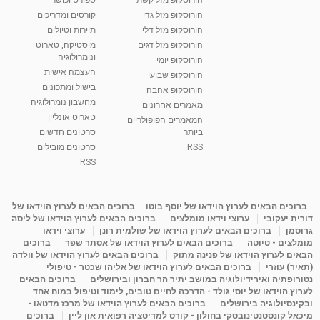
מאת
7 שנים
Shahar-vod
2,734 צפיות
הורוסקופ מזל גדי
קורסים ומדריכים
01:37
הורוסקופ מזל דלי
תיירות וטיולים
רנה רז-גילו -טיפול אנרגטי ויעוץ רוחני - נומרולוגית
הורוסקופ מזל דגים
מיסטיקה, טארוט
בגבעת שמואל
ונומרולוגיה
הורוסקופ יומי
01:46
מאת
5 שנים
Shahar-vod
2,309 צפיות
העצמה אישית
הורוסקופ שבועי
בישול ומתכונים
הורוסקופ אהבה
סודות בתאריך הלידה, משמעות חודש הלידה -
מחשבון נומרולוגיה
ינואר זינה ליבשיץ נומרולוגית
מאמרים אחרונים
טארוט אונליין
05:37
מאת
10 שנים
vod-galit
3,261 צפיות
המאמרים הפופולריים
ביותר
סרטונים חדשים
RSS
סרטונים מובילים
ליסה גרוסמן - המרכז לאימון התנהגותי - קשב
וריכוז ברעננה - הרצאת מבוא: אימון להצלחה של...
RSS
1:31:05
מאת
4 שנים
Shahar-vod
1,732 צפיות
מדיטציה בדמיון מודרך - היכרות עם האני הפנימי
ברוכים הבאים לערוץ הוידאו של יוסף בוטו
ברוכים הבאים לערוץ הוידאו של
דורית יעקובי
ערוצי וידאו מומלצים
ברוכים הבאים לערוץ הוידאו של ליסה
מאת
11 שנים
admin
3,644 צפיות
09:12
גרוסמן
ברוכים הבאים לערוץ הוידאו של שולמית רונן
ערוצי וידאו
מומלצים - טיוטה
ברוכים הבאים לערוץ הוידאו של אסתר שפר
ברוכים
הבאים לערוץ הוידאו של פנינה מתוק
ברוכים הבאים לערוץ הוידאו של וולדה
פנינה מתוק - מרכז "נתיב הלב" בהרצליה-
(תאיר) עוזרי
ברוכים הבאים לערוץ הוידאו של אליהו שכטר - טיפולי
מדיטציה-התחדשות
נטורופתיה ואירידיולוגיה במושב יתיר הר חברון ובירושלים
ברוכים הבאים
15:49
מאת
6 שנים
Shahar-vod
2,143 צפיות
לערוץ הוידאו של יוסי גולד - הדרכה לחיים טובים, לימוד וטיפול במוח אחד
ובקינסיולוגיה בירושלים
ברוכים הבאים לערוץ הוידאו של מרכז מדטאו -
מיכאל קונסטנטינובסקי בחולון - קורס למדיטציה רפואית און ליין
ברוכים