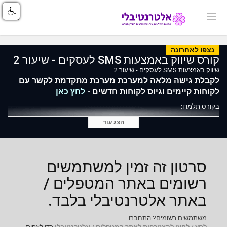
נצפו לאחרונה
קורס שיווק באמצעות SMS לעסקים - שיעור 2
שיווק באמצעות SMS לעסקים - שיעור 2
לקבלת גישה מלאה למערכת מערכת מתקדמת לקשר עם
לקוחות קיימים וגיוס לקוחות חדשים -
לחץ כאן
בקורס תלמדו:
טיפים להקמת קמפיין SMS בצורה נכונה
הצג עוד
נוסחים מומלצים להודעות SMS בשיטת העתק והדבק
איך בונים ומשלבים דף נחיתה סלולרי בתוך ה- SMS
רעיונות לשיפור השירות בעסק באמצעות SMS
איך מנהלים את רשימת התפוצה את ההסרות בצורה טובה
סרטון זה זמין למשתמשים
רשומים באתר המטפלים /
באתר אלטרנטיבלי בלבד.
משתמשים רשומים? התחברו