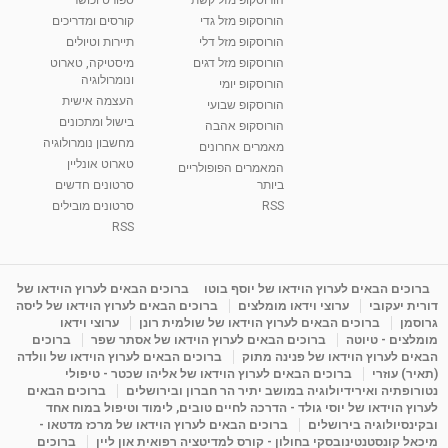
מאת
7 שנים
Shahar-vod
2,738 צפיות
הורוסקופ מזל גדי
קורסים ומדריכים
01:37
הורוסקופ מזל דלי
תיירות וטיולים
רנה רז-גילו -טיפול אנרגטי ויעוץ רוחני - נומרולוגית
הורוסקופ מזל דגים
מיסטיקה, טארוט
בגבעת שמואל
ונומרולוגיה
הורוסקופ יומי
01:46
מאת
5 שנים
Shahar-vod
2,315 צפיות
העצמה אישית
הורוסקופ שבועי
בישול ומתכונים
הורוסקופ אהבה
סודות בתאריך הלידה, משמעות חודש הלידה -
מחשבון נומרולוגיה
ינואר זינה ליבשיץ נומרולוגית
מאמרים אחרונים
טארוט אונליין
05:37
מאת
10 שנים
vod-galit
3,264 צפיות
המאמרים הפופולריים
ביותר
סרטונים חדשים
RSS
סרטונים מובילים
ליסה גרוסמן - המרכז לאימון התנהגותי - קשב
וריכוז ברעננה - הרצאת מבוא: אימון להצלחה של...
RSS
1:31:05
מאת
4 שנים
Shahar-vod
1,737 צפיות
מדיטציה בדמיון מודרך - היכרות עם האני הפנימי
ברוכים הבאים לערוץ הוידאו של יוסף בוטו
ברוכים הבאים לערוץ הוידאו של
דורית יעקובי
ערוצי וידאו מומלצים
ברוכים הבאים לערוץ הוידאו של ליסה
מאת
11 שנים
admin
3,650 צפיות
09:12
גרוסמן
ברוכים הבאים לערוץ הוידאו של שולמית רונן
ערוצי וידאו
מומלצים - טיוטה
ברוכים הבאים לערוץ הוידאו של אסתר שפר
ברוכים
הבאים לערוץ הוידאו של פנינה מתוק
ברוכים הבאים לערוץ הוידאו של וולדה
פנינה מתוק - מרכז "נתיב הלב" בהרצליה-
(תאיר) עוזרי
ברוכים הבאים לערוץ הוידאו של אליהו שכטר - טיפולי
מדיטציה-התחדשות
נטורופתיה ואירידיולוגיה במושב יתיר הר חברון ובירושלים
ברוכים הבאים
15:49
מאת
6 שנים
Shahar-vod
2,146 צפיות
לערוץ הוידאו של יוסי גולד - הדרכה לחיים טובים, לימוד וטיפול במוח אחד
ובקינסיולוגיה בירושלים
ברוכים הבאים לערוץ הוידאו של מרכז מדטאו -
מיכאל קונסטנטינובסקי בחולון - קורס למדיטציה רפואית און ליין
ברוכים