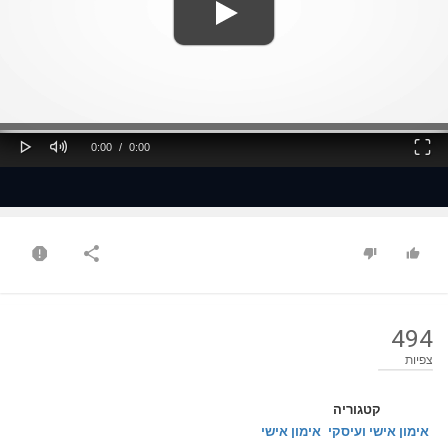
ss
Loaded
: 0%
0%
Play
Mute
Fullscreen
Current
Duration
0:00
/
0:00
Time
Time
494
צפיות
קטגוריה
אימון אישי ועיסקי
אימון אישי