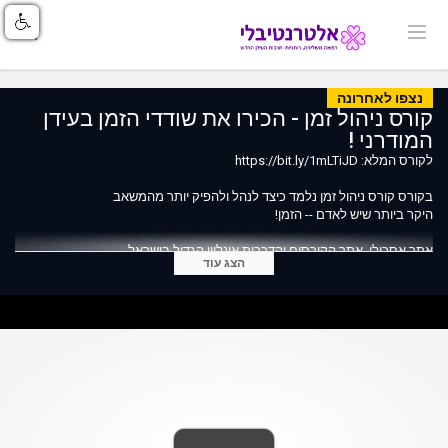
נצפו לאחרונה
קורס ניהול זמן - הכירו את שודדי הזמן בעידן
המודרני !
לקורס המלא: https://bit.ly/1mLTiJD
בקורס קורס ניהול זמן נלמד כיצד לנהל ולהפיק יותר מהמשאב
היקר ביותר שיש לאדם -- הזמן!
אתר אסכולי, אתר הקורסים והדרכות אונליין הגדול בישראל
הצג עוד
ASKOLI - ככה לומדים היום בעולם
https://www.ASKOLI.co.il