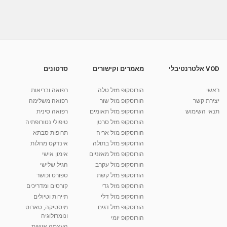
אלצהיימר בגיל צעיר - הכירו את קבוצת
מאת
9 שנים
vod-galit
393 צפיות
02:50
צימר בערבה, סהרה צימרים בעידן, אירוח ייחודי
במדבר, Sahara...
02:32
מאת
10 שנים
vod-galit
612 צפיות
VOD אלטרנטיבלי
מאמרים וקישורים
סרטונים
איך ללמד את הילד שלך לנהל את הזמן שלו?
ראשי
הורוסקופ מזל טלה
רפואה ובריאות
מאת
10 שנים
vod-galit
571 צפיות
05:45
יצירת קשר
הורוסקופ מזל שור
רפואה משלימה
תנאי השימוש
הורוסקופ מזל תאומים
רפואה סינית
קרין גורן - העוגה המתגלצ’ת ללא קמח
הורוסקופ מזל סרטן
טיפולי נטורופתיה
מאת
7 שנים
Shahar-vod
38.5k צפיות
הורוסקופ מזל אריה
תרופות סבתא
הורוסקופ מזל בתולה
אינדקס מחלות
10:17
הורוסקופ מזל מאזניים
אימון אישי
יוסי שר - מתמחה בשיטת אלכסנדר וטאי צ'י
הורוסקופ מזל עקרב
הגיל שלישי
ברחובות ובקיבוץ נען
הורוסקופ מזל קשת
ספורט וכושר
מאת
7 שנים
Shahar-vod
2,734 צפיות
הורוסקופ מזל גדי
קורסים ומדריכים
01:37
הורוסקופ מזל דלי
תיירות וטיולים
רנה רז-גילו -טיפול אנרגטי ויעוץ רוחני - נומרולוגית
הורוסקופ מזל דגים
מיסטיקה, טארוט
בגבעת שמואל
ונומרולוגיה
הורוסקופ יומי
01:46
מאת
5 שנים
Shahar-vod
2,310 צפיות
העצמה אישית