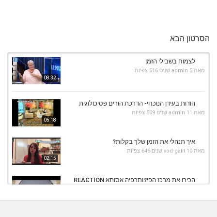
הסרטון הבא
לצמוח בשבילי הזמן
מאת
5 שנים
admin
516 צפיות
08:32
הורות בעידן הנוכחי- הדרכת הורים פסיכולוגית
מאת
11 שנים
admin
509 צפיות
05:18
איך תנהלי את הזמן שלך בקלות?
מאת
10 שנים
vod-galit
645 צפיות
02:15
הכירו את מרכז הפיזיותרפיה אסותא REACTION
מאת
7 שנים
Shahar-vod
759 צפיות
04:09