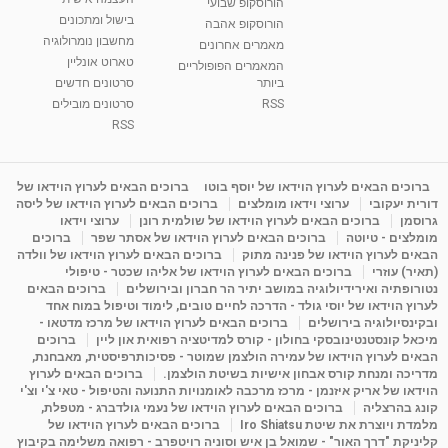
הורוסקופ שבועי
בישול ומתכונים
הורוסקופ אהבה
סודות בתאריך הלידה, משמעות חודש הלידה -
מחשבון נומרולוגיה
ינואר זינה ליבשיץ נומרולוגית
מאמרים אחרונים
טארוט אונליין
05:37
מאת
10 שנים
vod-galit
3,261 צפיות
המאמרים הפופולריים
ביותר
סרטונים חדשים
RSS
סרטונים מובילים
ליסה גרוסמן - המרכז לאימון התנהגותי - קשב
וריכוז ברעננה - הרצאת מבוא: אימון להצלחה...
RSS
1:31:05
מאת
4 שנים
Shahar-vod
1,732 צפיות
מדיטציה בדמיון מודרך - היכרות עם האני הפנימי
ברוכים הבאים לערוץ הוידאו של יוסף בוטו
ברוכים הבאים לערוץ הוידאו של
דורית יעקובי
ערוצי וידאו מומלצים
ברוכים הבאים לערוץ הוידאו של ליסה
מאת
11 שנים
admin
3,644 צפיות
09:12
גרוסמן
ברוכים הבאים לערוץ הוידאו של שולמית רונן
ערוצי וידאו
מומלצים - טיוטה
ברוכים הבאים לערוץ הוידאו של אסתר שפר
ברוכים
הבאים לערוץ הוידאו של פנינה מתוק
ברוכים הבאים לערוץ הוידאו של וולדה
פנינה מתוק - מרכז "נתיב הלב" בהרצליה-
(תאיר) עוזרי
ברוכים הבאים לערוץ הוידאו של אליהו שכטר - טיפולי
מדיטציה-התחדשות
נטורופתיה ואירידיולוגיה במושב יתיר הר חברון ובירושלים
ברוכים הבאים
15:49
מאת
6 שנים
Shahar-vod
2,143 צפיות
לערוץ הוידאו של יוסי גולד - הדרכה לחיים טובים, לימוד וטיפול במוח אחד
ובקינסיולוגיה בירושלים
ברוכים הבאים לערוץ הוידאו של מרכז מדטאו -
מיכאל קונסטנטינובסקי בחולון - קורס למדיטציה רפואית און ליין
ברוכים
הבאים לערוץ הוידאו של עמירה הולצמן שמוטר - פסיכותרפיסטית, מאבחנת,
מדריכה ומנחת קורס אבחון אישיות בשיטת הולצמן.
ברוכים הבאים לערוץ
הוידאו של אריק איזנמן - מרכז מרכבה לאומנויות התנועה והטיפול - טאי צ'י וצ'י
קונג בהרצליה
ברוכים הבאים לערוץ הוידאו של נעמי גולדברג - מטפלת,
מלמדת ויוצרת את שיטת Iro Shiatsu
ברוכים הבאים לערוץ הוידאו של
קליניקת "דרך האור" - שמואל בן איש וסוניה רויטפרב - רפואה משלימה בקיבוץ