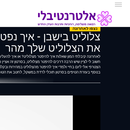
נצפו לאחרונה
צלוליט בישבן - איך נפטר
את הצלוליט שלך מהר
לאחרונה קיבלתי המון שאלות איך להיפטר מצלוליט? או איך להעלים 
חשוב לי לציין שיש הרבה דרכים להיפטר מצלוליט, בסרטון זה אציין
הצטרפי אלי ליום בחיי ולמדי איך להיפטר מהצלוליט במהירות ובקל
בנוסף בעזרת הטיפים בסרטון תוכלי לרדת במשקל, לחטב את הטוסי
בהשראת https://www.youtube.com/watch?v=kPftA8c_PXw
מאת Liraz Roxy