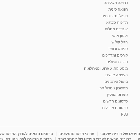
רפואה משלימה
רפואה סינית
טיפולי נטורופתיה
תרופות סבתא
אינדקס מחלות
אימון אישי
הגיל שלישי
ספורט וכושר
קורסים ומדריכים
תיירות וטיולים
מיסטיקה, טארוט ונומרולוגיה
העצמה אישית
בישול ומתכונים
מחשבון נומרולוגיה
טארוט אונליין
סרטונים חדשים
סרטונים מובילים
RSS
וידאו של דורית יעקובי
ערוצי וידאו מומלצים
ברוכים הבאים לערוץ הוידאו של
ה
ברוכים הבאים לערוץ הוידאו של אסתר שפר
ברוכים הבאים לערוץ הוידאו של