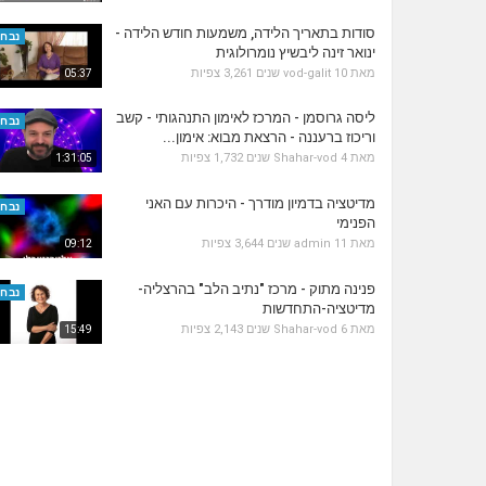
סודות בתאריך הלידה, משמעות חודש הלידה -
נבחר
ינואר זינה ליבשיץ נומרולוגית
מאת
10 שנים
vod-galit
3,261 צפיות
05:37
ליסה גרוסמן - המרכז לאימון התנהגותי - קשב
נבחר
וריכוז ברעננה - הרצאת מבוא: אימון...
מאת
4 שנים
Shahar-vod
1,732 צפיות
1:31:05
מדיטציה בדמיון מודרך - היכרות עם האני
נבחר
הפנימי
מאת
11 שנים
admin
3,644 צפיות
09:12
פנינה מתוק - מרכז "נתיב הלב" בהרצליה-
נבחר
מדיטציה-התחדשות
מאת
6 שנים
Shahar-vod
2,143 צפיות
15:49