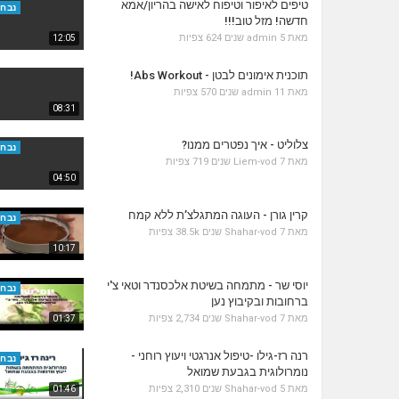
טיפים לאיפור וטיפוח לאישה בהריון/אמא
נבחר
חדשה! מזל טוב!!!
מאת
5 שנים
admin
624 צפיות
12:05
תוכנית אימונים לבטן - Abs Workout!
מאת
11 שנים
admin
570 צפיות
08:31
צלוליט - איך נפטרים ממנו?
נבחר
מאת
7 שנים
Liem-vod
719 צפיות
04:50
קרין גורן - העוגה המתגלצ’ת ללא קמח
נבחר
מאת
7 שנים
Shahar-vod
38.5k צפיות
10:17
יוסי שר - מתמחה בשיטת אלכסנדר וטאי צ'י
נבחר
ברחובות ובקיבוץ נען
מאת
7 שנים
Shahar-vod
2,734 צפיות
01:37
רנה רז-גילו -טיפול אנרגטי ויעוץ רוחני -
נבחר
נומרולוגית בגבעת שמואל
מאת
5 שנים
Shahar-vod
2,310 צפיות
01:46