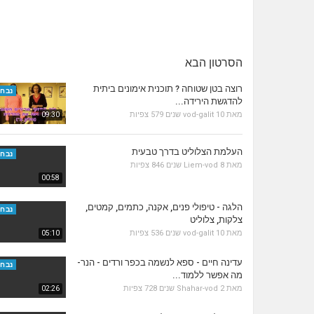
הסרטון הבא
רוצה בטן שטוחה ? תוכנית אימונים ביתית
נבחר
להדגשת הירידה...
מאת
10 שנים
vod-galit
579 צפיות
09:30
העלמת הצלוליט בדרך טבעית
נבחר
מאת
8 שנים
Liem-vod
846 צפיות
00:58
הלגה - טיפולי פנים, אקנה, כתמים, קמטים,
נבחר
צלקות, צלוליט
מאת
10 שנים
vod-galit
536 צפיות
05:10
עדינה חיים - ספא לנשמה בכפר ורדים - הנר-
נבחר
מה אפשר ללמוד...
מאת
2 שנים
Shahar-vod
728 צפיות
02:26