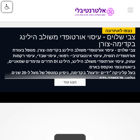
נצפו לאחרונה
צבי שלוים - עיסוי אורטופדי משולב הילינג
בקדימה-צורן
צבי שלוים - עיסוי אורטופדי משולב הילינג בקדימה-צורן. מטפל בעזרת
אורתופדיה רגשית, עיסוי אינטגרטיבי- רפואי, עיסוי שבדי, עיסוי רקמות
עמוק, עיסוי אורתופדי משולב הילינג, הילינג DI תדרים ומימדים שמאניים,
ביואורגונומי ואקסס בארס.​
בעל קליניקה "ידיים יודעות" בקדימה, ניסיון כמטפל של מעל ל-20 שנים.
טלפון: 072-2285578
הצג עוד
לפרטים נוספים על צבי שלוים, קישור:
https://index.alternativli.co.il/2295.html