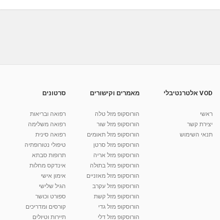
05:50
מאת
2 שנים
Shahar-vod
495 צפיות
קורס עיסוי משולב - מרכז החיוך הפנימי
מאת
11 שנים
admin
481 צפיות
09:59
עיסוי נשים בהריון- עיסוי לפני לידה - עיסוי הריון
מאת
11 שנים
vod-galit
1,269 צפיות
06:01
VOD אלטרנטיבלי
מאמרים וקישורים
סרטונים
עיסוי רפואי משולב בריאות 10 הדגמה ע
ראשי
הורוסקופ מזל טלה
רפואה ובריאות
מאת
11 שנים
vod-galit
912 צפיות
08:53
יצירת קשר
הורוסקופ מזל שור
רפואה משלימה
תנאי השימוש
הורוסקופ מזל תאומים
רפואה סינית
קרין גורן - העוגה המתגלצ’ת ללא קמח
הורוסקופ מזל סרטן
טיפולי נטורופתיה
מאת
7 שנים
Shahar-vod
38.5k צפיות
הורוסקופ מזל אריה
תרופות סבתא
הורוסקופ מזל בתולה
אינדקס מחלות
10:17
הורוסקופ מזל מאזניים
אימון אישי
יוסי שר - מתמחה בשיטת אלכסנדר וטאי צ'י
הורוסקופ מזל עקרב
הגיל שלישי
ברחובות ובקיבוץ נען
הורוסקופ מזל קשת
ספורט וכושר
מאת
7 שנים
Shahar-vod
2,734 צפיות
הורוסקופ מזל גדי
קורסים ומדריכים
01:37
הורוסקופ מזל דלי
תיירות וטיולים