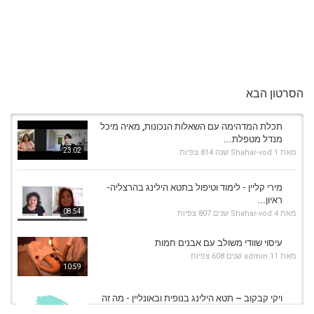
הסרטון הבא
תכלת המדהימה עם השאלות הנכונות, מאיה מיכל
מנדל מטפלת...
23:02
מאת
1 שנה
Shahar-vod
814 צפיות
מירי קליין - לימוד וטיפול בתטא הילינג בהרצליה-
ראיון...
08:54
מאת
4 שנים
Shahar-vod
807 צפיות
עיסוי שוודי משולב עם אבנים חמות
מאת
11 שנים
admin
608 צפיות
10:59
ויקי קבקוב – תטא הילינג בנופית ובאונליין - מה זה
תטא...