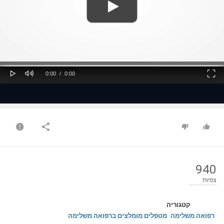
ss
Loaded
: 0%
0%
Play
Mute
Fullscreen
Current
Duration
0:00
/
0:00
Time
Time
940
צפיות
קטגוריה
רפואה משלימה
מטפלים מומלצים ברפואה משלימה