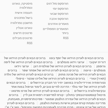
רנה רז-גילו -טיפול אנרגטי ויעוץ רוחני - נומרולוגית
הורוסקופ מזל דגים
מיסטיקה, טארוט
בגבעת שמואל
ונומרולוגיה
הורוסקופ יומי
01:46
מאת
5 שנים
Shahar-vod
2,312 צפיות
העצמה אישית
הורוסקופ שבועי
בישול ומתכונים
הורוסקופ אהבה
סודות בתאריך הלידה, משמעות חודש הלידה -
מחשבון נומרולוגיה
ינואר זינה ליבשיץ נומרולוגית
מאמרים אחרונים
טארוט אונליין
05:37
מאת
10 שנים
vod-galit
3,261 צפיות
המאמרים הפופולריים
ביותר
סרטונים חדשים
RSS
סרטונים מובילים
ליסה גרוסמן - המרכז לאימון התנהגותי - קשב
וריכוז ברעננה - הרצאת מבוא: אימון להצלחה של...
RSS
1:31:05
מאת
4 שנים
Shahar-vod
1,733 צפיות
מדיטציה בדמיון מודרך - היכרות עם האני הפנימי
ברוכים הבאים לערוץ הוידאו של יוסף בוטו
ברוכים הבאים לערוץ הוידאו של
דורית יעקובי
ערוצי וידאו מומלצים
ברוכים הבאים לערוץ הוידאו של ליסה
מאת
11 שנים
admin
3,645 צפיות
09:12
גרוסמן
ברוכים הבאים לערוץ הוידאו של שולמית רונן
ערוצי וידאו
מומלצים - טיוטה
ברוכים הבאים לערוץ הוידאו של אסתר שפר
ברוכים
הבאים לערוץ הוידאו של פנינה מתוק
ברוכים הבאים לערוץ הוידאו של וולדה
פנינה מתוק - מרכז "נתיב הלב" בהרצליה-
(תאיר) עוזרי
ברוכים הבאים לערוץ הוידאו של אליהו שכטר - טיפולי
מדיטציה-התחדשות
נטורופתיה ואירידיולוגיה במושב יתיר הר חברון ובירושלים
ברוכים הבאים
15:49
מאת
6 שנים
Shahar-vod
2,143 צפיות
לערוץ הוידאו של יוסי גולד - הדרכה לחיים טובים, לימוד וטיפול במוח אחד
ובקינסיולוגיה בירושלים
ברוכים הבאים לערוץ הוידאו של מרכז מדטאו -
מיכאל קונסטנטינובסקי בחולון - קורס למדיטציה רפואית און ליין
ברוכים
הבאים לערוץ הוידאו של עמירה הולצמן שמוטר - פסיכותרפיסטית, מאבחנת,
מדריכה ומנחת קורס אבחון אישיות בשיטת הולצמן.
ברוכים הבאים לערוץ
הוידאו של אריק איזנמן - מרכז מרכבה לאומנויות התנועה והטיפול - טאי צ'י וצ'י