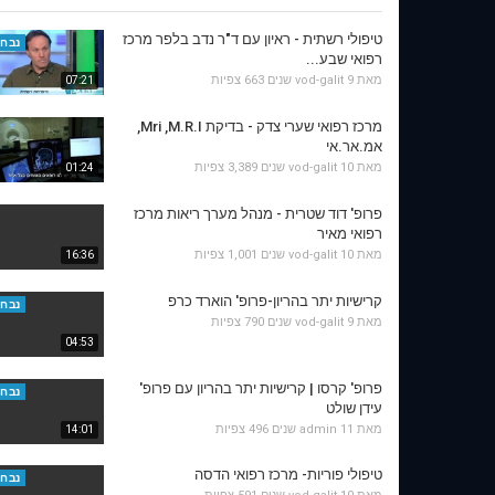
טיפולי רשתית - ראיון עם ד"ר נדב בלפר מרכז
נבחר
רפואי שבע...
מאת
9 שנים
vod-galit
663 צפיות
07:21
מרכז רפואי שערי צדק - בדיקת Mri ,M.R.I,
אמ.אר.אי
מאת
10 שנים
vod-galit
3,389 צפיות
01:24
פרופ' דוד שטרית - מנהל מערך ריאות מרכז
רפואי מאיר
מאת
10 שנים
vod-galit
1,001 צפיות
16:36
קרישיות יתר בהריון-פרופ' הוארד כרפ
נבחר
מאת
9 שנים
vod-galit
790 צפיות
04:53
פרופ' קרסו | קרישיות יתר בהריון עם פרופ'
נבחר
עידן שולט
מאת
11 שנים
admin
496 צפיות
14:01
טיפולי פוריות- מרכז רפואי הדסה
נבחר