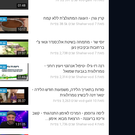
מאת
10 שנים
vod-galit
591 צפיות
01:48
קרין גורן - העוגה המתגלצ’ת ללא קמח
נבחר
מאת
7 שנים
Shahar-vod
38.5k צפיות
10:17
יוסי שר - מתמחה בשיטת אלכסנדר וטאי צ'י
נבחר
ברחובות ובקיבוץ נען
מאת
7 שנים
Shahar-vod
2,738 צפיות
01:37
רנה רז-גילו -טיפול אנרגטי ויעוץ רוחני -
נבחר
נומרולוגית בגבעת שמואל
מאת
5 שנים
Shahar-vod
2,314 צפיות
01:46
סודות בתאריך הלידה, משמעות חודש הלידה -
נבחר
ינואר זינה ליבשיץ נומרולוגית
מאת
10 שנים
vod-galit
3,263 צפיות
05:37
ליסה גרוסמן - המרכז לאימון התנהגותי - קשב
נבחר
וריכוז ברעננה - הרצאת מבוא: אימון...
מאת
4 שנים
Shahar-vod
1,736 צפיות
1:31:05