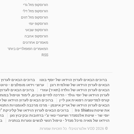
הורוסקופ מזל גדי
הורוסקופ מזל דלי
הורוסקופ מזל דגים
הורוסקופ יומי
הורוסקופ שבועי
הורוסקופ אהבה
מאמרים אחרונים
המאמרים הפופולריים ביותר
RSS
ברוכים הבאים לערוץ הוידאו של יוסף בוטו
ברוכים הבאים לערוץ ה
הבאים לערוץ הוידאו של שולמית רונן
ערוצי וידאו מומלצים - טיוט
הבאים לערוץ הוידאו של וולדה (תאיר) עוזרי
ברוכים הבאים לערוץ ה
לערוץ הוידאו של יוסי גולד - הדרכה לחיים טובים, לימוד וטיפול במוח
קורס למדיטציה רפואית און ליין
ברוכים הבאים לערוץ הוידאו של 
הבאים לערוץ הוידאו של אריק איזנמן - מרכז מרכבה לאומנויות התנועה 
את שיטת Iro Shiatsu
ברוכים הבאים לערוץ הוידאו של קליניקת "
יוסי שר - שיטת אלכסנדר ושיעורי טאי צ'י ברחובות ובקיבוץ נען
ברו
הוידאו של מאיה מיכל מנדל - טיפול רגשי לנשים ונערות בנתניה
בר
© 2026 VOD אלטרנטיבלי. כל הזכויות שמורות.