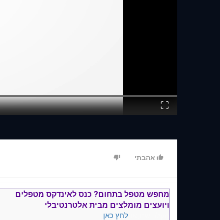
Fullscreen
אהבתי
מחפש מטפל בתחום?
כנס ל
אינדקס מטפלים
ויועצים
מומלצים
מבית אלטרנטיבלי
הקלד שם, או
לחץ כאן