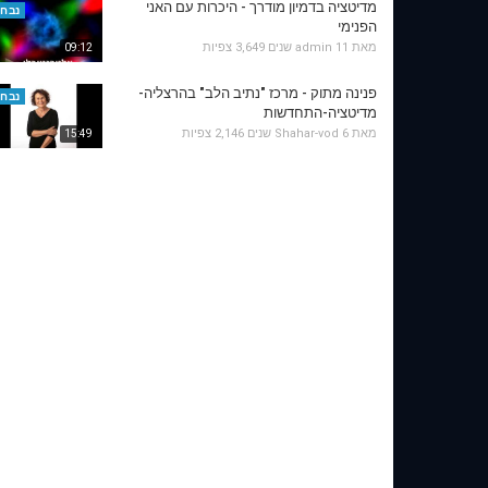
מדיטציה בדמיון מודרך - היכרות עם האני
נבחר
הפנימי
מאת
11 שנים
admin
3,649 צפיות
09:12
פנינה מתוק - מרכז "נתיב הלב" בהרצליה-
נבחר
מדיטציה-התחדשות
מאת
6 שנים
Shahar-vod
2,146 צפיות
15:49