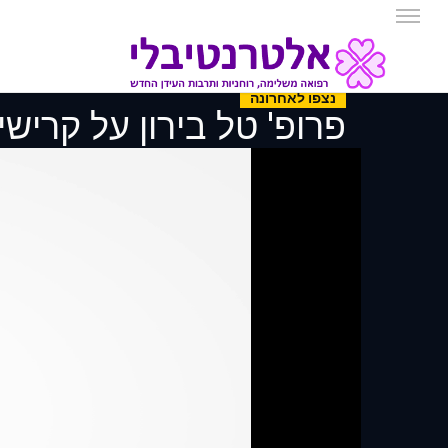
נצפו לאחרונה
פרופ' טל בירון על קרישי