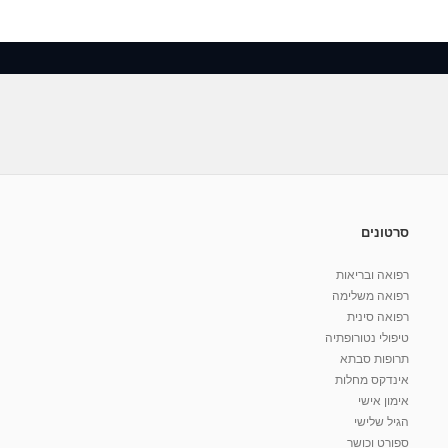
סרטונים
רפואה ובריאות
רפואה משלימה
רפואה סינית
טיפולי נטורופתיה
תרופות סבתא
אינדקס מחלות
אימון אישי
הגיל שלישי
ספורט וכושר