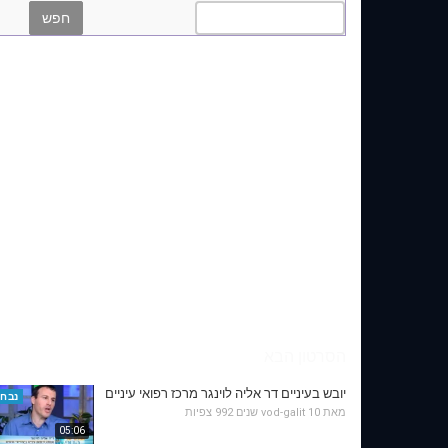
הסרטון הבא
יובש בעיניים דר אליה לוינגר מרכז רפואי עיניים
נבחר
מאת
10 שנים
vod-galit
992 צפיות
05:06