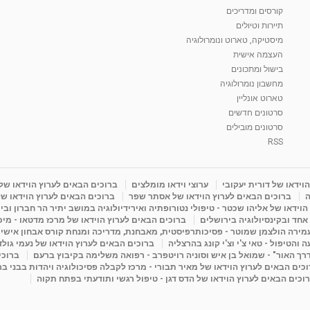
קורסים ומדריכים
תיירות וטיולים
מיסטיקה, טארוט ונומרולוגיה
העצמה אישית
בישול ומתכונים
מחשבון נומרולוגיה
טארוט אונליין
סרטונים חדשים
סרטונים מובילים
RSS
וידאו של דורית יעקובי
ערוצי וידאו מומלצים
ברוכים הבאים לערוץ הוידאו של
ה
ברוכים הבאים לערוץ הוידאו של אסתר שפר
ברוכים הבאים לערוץ הוידאו של
וידאו של אליהו שכטר - טיפולי נטורופתיה ואירידיולוגיה במושב יתיר הר חברון ובי
 אחד ובקינסיולוגיה בירושלים
ברוכים הבאים לערוץ הוידאו של מרכז מדטאו - מיכא
עמירה הולצמן שמוטר - פסיכותרפיסטית, מאבחנת, מדריכה ומנחת קורס אבחון אישי
והטיפול - טאי צ'י וצ'י קונג בהרצליה
ברוכים הבאים לערוץ הוידאו של נעמי גול
דרך האור" - שמואל בן איש וסוניה רויטפרב - רפואה משלימה בקיבוץ ברעם
ברוכי
כים הבאים לערוץ הוידאו של מאיר תבורי - מרכז לקבלה פסיכולוגיה ויהדות בבני ב
וכים הבאים לערוץ הוידאו של הדס דגן - טיפול רגשי ותודעתי בפתח תקוה