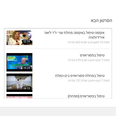
הסרטון הבא
אקזמה-טיפול באקזמה מחלת עור- ד'ר ליאור
אירידיולוגיה
02:34
מאת
10 שנים
vod-galit
663 צפיות
טיפול בפסוריאזיס
מאת
7 שנים
Liem-vod
679 צפיות
14:24
טיפול במחלת פסוריאזיס בים המלח
מאת
7 שנים
Liem-vod
727 צפיות
04:13
טיפול בפסוריאזיס (ספחת)
מאת
7 שנים
Liem-vod
671 צפיות
04:17