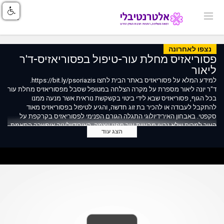
נצפו לאחרונה
פסוריאזיס מחלת עור-טיפול בפסוריאזיס-ד'ר
ליאור
למידע המלא על פסוריאזיס באתר הבית לחצו https://bit.ly/psoriazis.
ד"ר יונה ליאור מספרת על מקרה הצלחה במטופל שסבל מפסוריאזיס מחלת עור
בכל הגוף, פסוריאזיס שבא לידי ביטוי בקשקשת נוראית אשר מנעה ממנו
להתקבל לעבודה או להכיר בת זוג חדשה, והגיע לטיפול בפסוריאזיס מאוד
סקפטי. באבחון האירידיולוגי התגלה הגורם הפנימי לפסוריאזיס בקרקפת על
העור למרות שלא נבעו מבעיית עור מפני עצמה, האירידיולוגיה איפשרה התאמת
הצג עוד
טיפול אישי והביאה לריפוי פסוריאזיס מלא עבור אותו מטופל. כאשר מטפלים רק
בסיפטום עצמו - פסוריאזיס בקרקפת או פסוריאזיס בציפורניים או פסוריאזיס
בפנים וכו', ומקור המחלה אינו מטופל כראוי, מחלת הפסוריאזיס עלולה לחזור
ולהתפרץ שוב ושוב ובמקומות שונים.