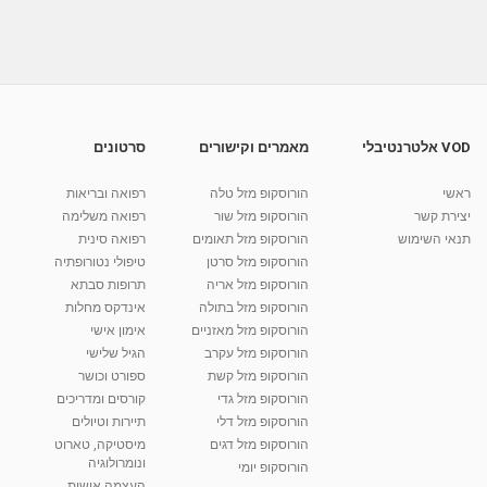
טיפול נטורופאתי בפסוריאזיס ומחלות עור
מאת
7 שנים
Liem-vod
663 צפיות
06:17
פסוריאזיס מחלת עור-אבחון חדשני, טיפול וריפוי-ד
מאת
10 שנים
vod-galit
605 צפיות
04:16
VOD אלטרנטיבלי
מאמרים וקישורים
סרטונים
שלומי סמלסון טיפול טבעי בפסוריאזיס
ראשי
הורוסקופ מזל טלה
רפואה ובריאות
מאת
7 שנים
Liem-vod
482 צפיות
יצירת קשר
הורוסקופ מזל שור
רפואה משלימה
10:37
תנאי השימוש
הורוסקופ מזל תאומים
רפואה סינית
קרין גורן - העוגה המתגלצ’ת ללא קמח
הורוסקופ מזל סרטן
טיפולי נטורופתיה
מאת
7 שנים
Shahar-vod
38.5k צפיות
הורוסקופ מזל אריה
תרופות סבתא
הורוסקופ מזל בתולה
אינדקס מחלות
10:17
הורוסקופ מזל מאזניים
אימון אישי
יוסי שר - מתמחה בשיטת אלכסנדר וטאי צ'י
הורוסקופ מזל עקרב
הגיל שלישי
ברחובות ובקיבוץ נען
הורוסקופ מזל קשת
ספורט וכושר
מאת
7 שנים
Shahar-vod
2,734 צפיות
הורוסקופ מזל גדי
קורסים ומדריכים
01:37
הורוסקופ מזל דלי
תיירות וטיולים
רנה רז-גילו -טיפול אנרגטי ויעוץ רוחני - נומרולוגית
הורוסקופ מזל דגים
מיסטיקה, טארוט
בגבעת שמואל
ונומרולוגיה
הורוסקופ יומי
01:46
מאת
5 שנים
Shahar-vod
2,309 צפיות
העצמה אישית