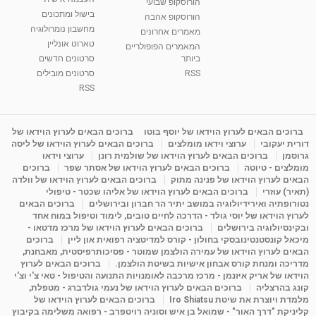
הורוסקופ שבועי
בישול ומתכונים
הורוסקופ אהבה
סודות בתאריך הלידה, משמעות חודש הלידה -
מחשבון נומרולוגיה
ינואר זינה ליבשיץ נומרולוגית
מאמרים אחרונים
טארוט אונליין
05:37
מאת
10 שנים
vod-galit
3,261 צפיות
המאמרים הפופולריים
ביותר
סרטונים חדשים
RSS
סרטונים מובילים
ליסה גרוסמן - המרכז לאימון התנהגותי - קשב
וריכוז ברעננה - הרצאת מבוא: אימון להצלחה של...
RSS
1:31:05
מאת
4 שנים
Shahar-vod
1,731 צפיות
מדיטציה בדמיון מודרך - היכרות עם האני הפנימי
ברוכים הבאים לערוץ הוידאו של יוסף בוטו
ברוכים הבאים לערוץ הוידאו של
דורית יעקובי
ערוצי וידאו מומלצים
ברוכים הבאים לערוץ הוידאו של ליסה
מאת
11 שנים
admin
3,644 צפיות
09:12
גרוסמן
ברוכים הבאים לערוץ הוידאו של שולמית רונן
ערוצי וידאו
מומלצים - טיוטה
ברוכים הבאים לערוץ הוידאו של אסתר שפר
ברוכים
הבאים לערוץ הוידאו של פנינה מתוק
ברוכים הבאים לערוץ הוידאו של וולדה
פנינה מתוק - מרכז "נתיב הלב" בהרצליה-
(תאיר) עוזרי
ברוכים הבאים לערוץ הוידאו של אליהו שכטר - טיפולי
מדיטציה-התחדשות
נטורופתיה ואירידיולוגיה במושב יתיר הר חברון ובירושלים
ברוכים הבאים
15:49
מאת
6 שנים
Shahar-vod
2,143 צפיות
לערוץ הוידאו של יוסי גולד - הדרכה לחיים טובים, לימוד וטיפול במוח אחד
ובקינסיולוגיה בירושלים
ברוכים הבאים לערוץ הוידאו של מרכז מדטאו -
מיכאל קונסטנטינובסקי בחולון - קורס למדיטציה רפואית און ליין
ברוכים
הבאים לערוץ הוידאו של עמירה הולצמן שמוטר - פסיכותרפיסטית, מאבחנת,
מדריכה ומנחת קורס אבחון אישיות בשיטת הולצמן.
ברוכים הבאים לערוץ
הוידאו של אריק איזנמן - מרכז מרכבה לאומנויות התנועה והטיפול - טאי צ'י וצ'י
קונג בהרצליה
ברוכים הבאים לערוץ הוידאו של נעמי גולדברג - מטפלת,
מלמדת ויוצרת את שיטת Iro Shiatsu
ברוכים הבאים לערוץ הוידאו של
קליניקת "דרך האור" - שמואל בן איש וסוניה רויטפרב - רפואה משלימה בקיבוץ