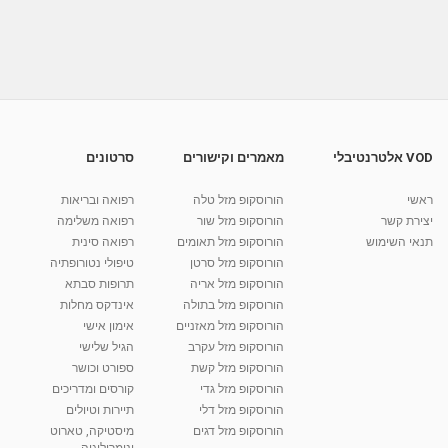
פנינה סדרינה - מטפלת אנרגטית דמיון מודרך -
המודע והתת...
מאת
8 שנים
Liem-vod
544 צפיות
11:25
פנינה סדרינה - מטפלת אנרגטית דמיון מודרך
ואקסס בארס...
מאת
8 שנים
Liem-vod
722 צפיות
VOD אלטרנטיבלי
מאמרים וקישורים
סרטונים
03:09
פנינה סדרינה - מטפלת אנרגטית דמיון מודרך -
ראשי
הורוסקופ מזל טלה
רפואה ובריאות
המודע והתת...
יצירת קשר
הורוסקופ מזל שור
רפואה משלימה
01:26
מאת
6 שנים
Shahar-vod
623 צפיות
תנאי השימוש
הורוסקופ מזל תאומים
רפואה סינית
הורוסקופ מזל סרטן
טיפולי נטורופתיה
קרין גורן - העוגה המתגלצ’ת ללא קמח
הורוסקופ מזל אריה
תרופות סבתא
מאת
7 שנים
Shahar-vod
38.5k צפיות
הורוסקופ מזל בתולה
אינדקס מחלות
הורוסקופ מזל מאזניים
10:17
אימון אישי
הורוסקופ מזל עקרב
הגיל שלישי
יוסי שר - מתמחה בשיטת אלכסנדר וטאי צ'י
הורוסקופ מזל קשת
ספורט וכושר
ברחובות ובקיבוץ נען
הורוסקופ מזל גדי
קורסים ומדריכים
מאת
7 שנים
Shahar-vod
2,734 צפיות
01:37
הורוסקופ מזל דלי
תיירות וטיולים
הורוסקופ מזל דגים
מיסטיקה, טארוט
רנה רז-גילו -טיפול אנרגטי ויעוץ רוחני - נומרולוגית
ונומרולוגיה