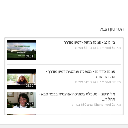
הסרטון הבא
צ'י קונג - פנינה מתוק -דמיון מודרך
מאת
8 שנים
Liem-vod
541 צפיות
09:31
פנינה סדרינה - מטפלת אנרגטית דמיון מודרך -
המודע והתת...
מאת
8 שנים
Liem-vod
512 צפיות
02:20
מלי ירקוני - מטפלת בשטיפה אנרגטית בכפר סבא -
תהליך...
09:26
מאת
2 שנים
Shahar-vod
680 צפיות
אילת ארמוני זך - מטפלת רגשית באבן יהודה - דמיון
מודרך -...
20:08
מאת
6 שנים
Shahar-vod
534 צפיות