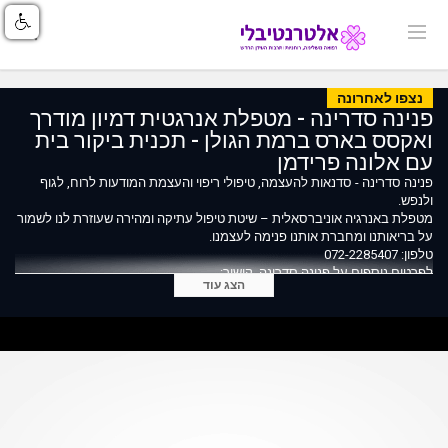
נצפו לאחרונה
פנינה סדרינה - מטפלת אנרגטית דמיון מודרך
ואקסס בארס ברמת הגולן - תכנית ביקור בית
עם אלונה פרידמן
פנינה סדרינה - סדנאות להעצמה, טיפולי ריפוי והעצמת המודעות לרוח, לגוף
ולנפש.
מטפלת באנרגיה אוניברסאלית – שיטת טיפול עתיקה ומהירה שעוזרת לנו לשמור
על בריאותנו ומחברת אותנו פנימה לעצמנו.
טלפון: 072-2285407
לפרטים נוספים על פנינה סדרינה, קישור:
הצג עוד
https://index.alternativli.co.il/38.html