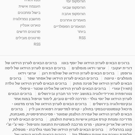
בגבעת שמואל
הורוסקופ יומי
01:46
העצמה אישית
מאת
5 שנים
Shahar-vod
2,309 צפיות
הורוסקופ שבועי
בישול ומתכונים
הורוסקופ אהבה
מחשבון נומרולוגיה
סודות בתאריך הלידה, משמעות חודש הלידה -
מאמרים אחרונים
ינואר זינה ליבשיץ נומרולוגית
טארוט אונליין
המאמרים הפופולריים
05:37
מאת
10 שנים
vod-galit
3,261 צפיות
ביותר
סרטונים חדשים
RSS
סרטונים מובילים
ליסה גרוסמן - המרכז לאימון התנהגותי - קשב
RSS
וריכוז ברעננה - הרצאת מבוא: אימון להצלחה...
1:31:05
מאת
4 שנים
Shahar-vod
1,728 צפיות
ברוכים הבאים לערוץ הוידאו של יוסף בוטו
ברוכים הבאים לערוץ הוידאו של
מדיטציה בדמיון מודרך - היכרות עם האני הפנימי
דורית יעקובי
ערוצי וידאו מומלצים
ברוכים הבאים לערוץ הוידאו של ליסה
מאת
11 שנים
admin
3,644 צפיות
גרוסמן
ברוכים הבאים לערוץ הוידאו של שולמית רונן
ערוצי וידאו
09:12
מומלצים - טיוטה
ברוכים הבאים לערוץ הוידאו של אסתר שפר
ברוכים
הבאים לערוץ הוידאו של פנינה מתוק
ברוכים הבאים לערוץ הוידאו של וולדה
(תאיר) עוזרי
ברוכים הבאים לערוץ הוידאו של אליהו שכטר - טיפולי
פנינה מתוק - מרכז "נתיב הלב" בהרצליה-
נטורופתיה ואירידיולוגיה במושב יתיר הר חברון ובירושלים
ברוכים הבאים
מדיטציה-התחדשות
לערוץ הוידאו של יוסי גולד - הדרכה לחיים טובים, לימוד וטיפול במוח אחד
15:49
מאת
6 שנים
Shahar-vod
2,143 צפיות
ובקינסיולוגיה בירושלים
ברוכים הבאים לערוץ הוידאו של מרכז מדטאו -
מיכאל קונסטנטינובסקי בחולון - קורס למדיטציה רפואית און ליין
ברוכים
הבאים לערוץ הוידאו של עמירה הולצמן שמוטר - פסיכותרפיסטית, מאבחנת,
מדריכה ומנחת קורס אבחון אישיות בשיטת הולצמן.
ברוכים הבאים לערוץ
הוידאו של אריק איזנמן - מרכז מרכבה לאומנויות התנועה והטיפול - טאי צ'י וצ'י
קונג בהרצליה
ברוכים הבאים לערוץ הוידאו של נעמי גולדברג - מטפלת,
מלמדת ויוצרת את שיטת Iro Shiatsu
ברוכים הבאים לערוץ הוידאו של