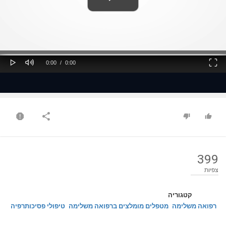
ss
Loaded
: 0%
0%
Play
Mute
Fullscreen
Current
Duration
0:00
/
0:00
Time
Time
399
צפיות
קטגוריה
רפואה משלימה
מטפלים מומלצים ברפואה משלימה
טיפולי פסיכותרפיה