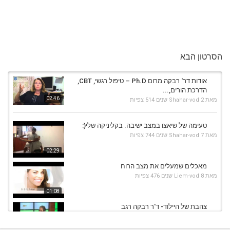
הסרטון הבא
אודות דר' רבקה מרום Ph.D – טיפול רגשי, CBT,
הדרכת הורים,...
02:46
מאת
2 שנים
Shahar-vod
514 צפיות
טעימה של שיאצו במצב ישיבה. בקליניקה שלי(:
מאת
7 שנים
Shahar-vod
744 צפיות
02:29
מאכלים שמעלים את מצב הרוח
מאת
8 שנים
Liem-vod
476 צפיות
01:08
צהבת של היילוד- ד'ר רבקה רגב
מאת
10 שנים
vod-galit
808 צפיות
08:16