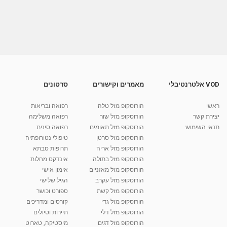
דר' רבקה מרום Ph.D – טיפול רגשי, CBT, הדרכת
הורים, אימון...
46:36
מאת
2 שנים
Shahar-vod
487 צפיות
לימודי פרחי באך, טיפול בפרחי באך בקליניקה -
מכללת...
מאת
7 שנים
Shahar-vod
864 צפיות
02:53
VOD אלטרנטיבלי
מאמרים וקישורים
סרטונים
אורי אלישר אצל רבקה מיכאלי
ראשי
הורוסקופ מזל טלה
רפואה ובריאות
מאת
10 שנים
vod-galit
503 צפיות
06:36
יצירת קשר
הורוסקופ מזל שור
רפואה משלימה
תנאי השימוש
הורוסקופ מזל תאומים
רפואה סינית
קרין גורן - העוגה המתגלצ’ת ללא קמח
הורוסקופ מזל סרטן
טיפולי נטורופתיה
מאת
7 שנים
Shahar-vod
38.5k צפיות
הורוסקופ מזל אריה
תרופות סבתא
הורוסקופ מזל בתולה
אינדקס מחלות
10:17
הורוסקופ מזל מאזניים
אימון אישי
יוסי שר - מתמחה בשיטת אלכסנדר וטאי צ'י
הורוסקופ מזל עקרב
הגיל שלישי
ברחובות ובקיבוץ נען
הורוסקופ מזל קשת
ספורט וכושר
מאת
7 שנים
Shahar-vod
2,738 צפיות
הורוסקופ מזל גדי
קורסים ומדריכים
01:37
הורוסקופ מזל דלי
תיירות וטיולים
רנה רז-גילו -טיפול אנרגטי ויעוץ רוחני - נומרולוגית
הורוסקופ מזל דגים
מיסטיקה, טארוט
בגבעת שמואל