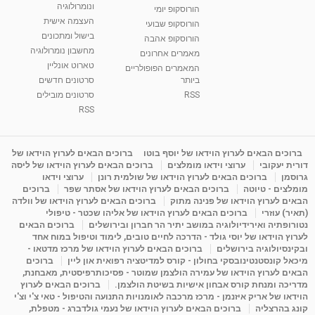
ונומרולוגיה
הורוסקופ יומי
01:46
מאת
5 שנים
Shahar-vod
2,315 צפיות
העצמה אישית
הורוסקופ שבועי
בישול ומתכונים
הורוסקופ אהבה
סודות בתאריך הלידה, משמעות חודש הלידה -
מחשבון נומרולוגיה
ינואר זינה ליבשיץ נומרולוגית
מאמרים אחרונים
טארוט אונליין
05:37
מאת
10 שנים
vod-galit
3,263 צפיות
המאמרים הפופולריים
ביותר
סרטונים חדשים
RSS
סרטונים מובילים
ליסה גרוסמן - המרכז לאימון התנהגותי - קשב
וריכוז ברעננה - הרצאת מבוא: אימון להצלחה של...
RSS
1:31:05
מאת
4 שנים
Shahar-vod
1,736 צפיות
מדיטציה בדמיון מודרך - היכרות עם האני הפנימי
ברוכים הבאים לערוץ הוידאו של יוסף בוטו
ברוכים הבאים לערוץ הוידאו של
דורית יעקובי
ערוצי וידאו מומלצים
ברוכים הבאים לערוץ הוידאו של ליסה
מאת
11 שנים
admin
3,650 צפיות
09:12
גרוסמן
ברוכים הבאים לערוץ הוידאו של שולמית רונן
ערוצי וידאו
מומלצים - טיוטה
ברוכים הבאים לערוץ הוידאו של אסתר שפר
ברוכים
הבאים לערוץ הוידאו של פנינה מתוק
ברוכים הבאים לערוץ הוידאו של וולדה
פנינה מתוק - מרכז "נתיב הלב" בהרצליה-
(תאיר) עוזרי
ברוכים הבאים לערוץ הוידאו של אליהו שכטר - טיפולי
מדיטציה-התחדשות
נטורופתיה ואירידיולוגיה במושב יתיר הר חברון ובירושלים
ברוכים הבאים
15:49
מאת
6 שנים
Shahar-vod
2,146 צפיות
לערוץ הוידאו של יוסי גולד - הדרכה לחיים טובים, לימוד וטיפול במוח אחד
ובקינסיולוגיה בירושלים
ברוכים הבאים לערוץ הוידאו של מרכז מדטאו -
מיכאל קונסטנטינובסקי בחולון - קורס למדיטציה רפואית און ליין
ברוכים
הבאים לערוץ הוידאו של עמירה הולצמן שמוטר - פסיכותרפיסטית, מאבחנת,
מדריכה ומנחת קורס אבחון אישיות בשיטת הולצמן.
ברוכים הבאים לערוץ
הוידאו של אריק איזנמן - מרכז מרכבה לאומנויות התנועה והטיפול - טאי צ'י וצ'י
קונג בהרצליה
ברוכים הבאים לערוץ הוידאו של נעמי גולדברג - מטפלת,