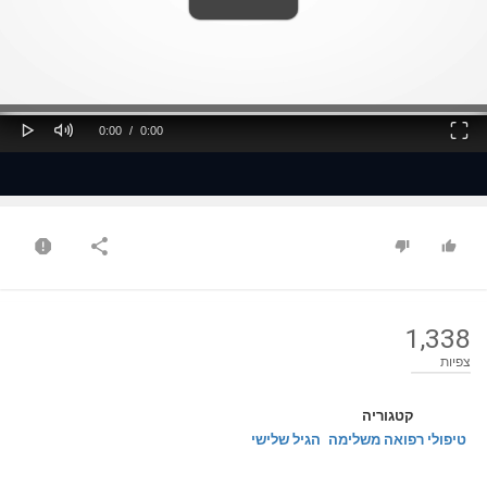
ss
Loaded
: 0%
0%
Play
Mute
Fullscreen
Current
Duration
0:00
/
0:00
Time
Time
1,338
צפיות
קטגוריה
טיפולי רפואה משלימה
הגיל שלישי