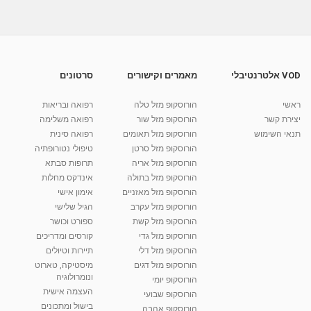
02:36
בפלדנקרייז לא ישנים - סרט על שיטת פלדנקרייז
ואיתן לרנר
05:46
מאת
10 שנים
vod-galit
594 צפיות
VOD אלטרנטיבלי
מאמרים וקישורים
סרטונים
מהי שיטת פלדנקרייז - פרופסור רפי קרסו
ראשי
הורוסקופ מזל טלה
רפואה ובריאות
מאת
7 שנים
Shahar-vod
933 צפיות
יצירת קשר
הורוסקופ מזל שור
רפואה משלימה
12:07
תנאי השימוש
הורוסקופ מזל תאומים
רפואה סינית
קרין גורן - העוגה המתגלצ’ת ללא קמח
הורוסקופ מזל סרטן
טיפולי נטורופתיה
מאת
7 שנים
Shahar-vod
38.5k צפיות
הורוסקופ מזל אריה
תרופות סבתא
הורוסקופ מזל בתולה
אינדקס מחלות
10:17
הורוסקופ מזל מאזניים
אימון אישי
יוסי שר - מתמחה בשיטת אלכסנדר וטאי צ'י
הורוסקופ מזל עקרב
הגיל שלישי
ברחובות ובקיבוץ נען
הורוסקופ מזל קשת
ספורט וכושר
מאת
7 שנים
Shahar-vod
2,734 צפיות
הורוסקופ מזל גדי
קורסים ומדריכים
01:37
הורוסקופ מזל דלי
תיירות וטיולים
רנה רז-גילו -טיפול אנרגטי ויעוץ רוחני - נומרולוגית
הורוסקופ מזל דגים
מיסטיקה, טארוט
בגבעת שמואל
ונומרולוגיה
הורוסקופ יומי
01:46
מאת
5 שנים
Shahar-vod
2,309 צפיות
העצמה אישית
הורוסקופ שבועי
בישול ומתכונים
הורוסקופ אהבה
סודות בתאריך הלידה, משמעות חודש הלידה -