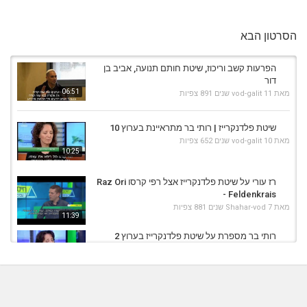
הסרטון הבא
הפרעות קשב וריכוז, שיטת חותם תנועה, אביב בן
דור
06:51
מאת
11 שנים
vod-galit
891 צפיות
שיטת פלדנקרייז | רותי בר מתראיינת בערוץ 10
מאת
10 שנים
vod-galit
652 צפיות
10:25
רז עורי על שיטת פלדנקרייז אצל רפי קרסו Raz Ori
- Feldenkrais
מאת
7 שנים
Shahar-vod
881 צפיות
11:39
רותי בר מספרת על שיטת פלדנקרייז בערוץ 2
מאת
10 שנים
vod-galit
576 צפיות
05:35
הדס אנטמן- שיטת פלדנקרייז וג'וינטכניק
מאת
7 שנים
Shahar-vod
879 צפיות