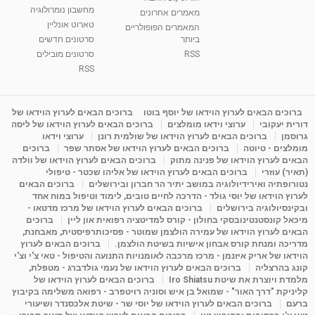
מחשבון נומרולוגיה
ינואר זינה ליבשיץ נומרולוגית
מאמרים אחרונים
טארוט אונליין
05:37
מאת
10 שנים
vod-galit
3,261 צפיות
המאמרים הפופולריים
ביותר
סרטונים חדשים
RSS
סרטונים מובילים
ליסה גרוסמן - המרכז לאימון התנהגותי - קשב
וריכוז ברעננה - הרצאת מבוא: אימון להצלחה של...
RSS
1:31:05
מאת
4 שנים
Shahar-vod
1,732 צפיות
מדיטציה בדמיון מודרך - היכרות עם האני הפנימי
ברוכים הבאים לערוץ הוידאו של יוסף בוטו
ברוכים הבאים לערוץ הוידאו של
דורית יעקובי
ערוצי וידאו מומלצים
ברוכים הבאים לערוץ הוידאו של ליסה
מאת
11 שנים
admin
3,644 צפיות
09:12
גרוסמן
ברוכים הבאים לערוץ הוידאו של שולמית רונן
ערוצי וידאו
מומלצים - טיוטה
ברוכים הבאים לערוץ הוידאו של אסתר שפר
ברוכים
הבאים לערוץ הוידאו של פנינה מתוק
ברוכים הבאים לערוץ הוידאו של וולדה
פנינה מתוק - מרכז "נתיב הלב" בהרצליה-
(תאיר) עוזרי
ברוכים הבאים לערוץ הוידאו של אליהו שכטר - טיפולי
מדיטציה-התחדשות
נטורופתיה ואירידיולוגיה במושב יתיר הר חברון ובירושלים
ברוכים הבאים
15:49
מאת
6 שנים
Shahar-vod
2,143 צפיות
לערוץ הוידאו של יוסי גולד - הדרכה לחיים טובים, לימוד וטיפול במוח אחד
ובקינסיולוגיה בירושלים
ברוכים הבאים לערוץ הוידאו של מרכז מדטאו -
מיכאל קונסטנטינובסקי בחולון - קורס למדיטציה רפואית און ליין
ברוכים
הבאים לערוץ הוידאו של עמירה הולצמן שמוטר - פסיכותרפיסטית, מאבחנת,
מדריכה ומנחת קורס אבחון אישיות בשיטת הולצמן.
ברוכים הבאים לערוץ
הוידאו של אריק איזנמן - מרכז מרכבה לאומנויות התנועה והטיפול - טאי צ'י וצ'י
קונג בהרצליה
ברוכים הבאים לערוץ הוידאו של נעמי גולדברג - מטפלת,
מלמדת ויוצרת את שיטת Iro Shiatsu
ברוכים הבאים לערוץ הוידאו של
קליניקת "דרך האור" - שמואל בן איש וסוניה רויטפרב - רפואה משלימה בקיבוץ
ברעם
ברוכים הבאים לערוץ הוידאו של יוסי שר - שיטת אלכסנדר ושיעורי