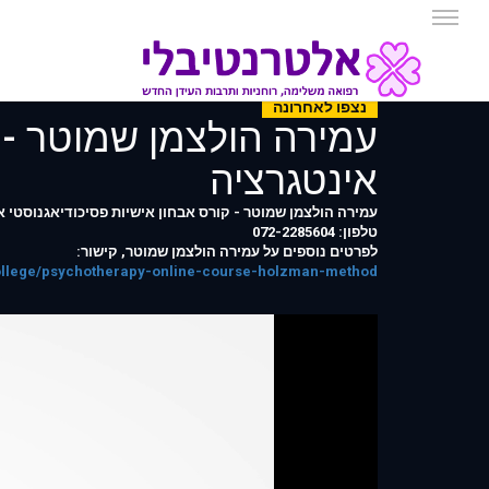
נצפו לאחרונה
עמירה הולצמן שמוטר - 
אינטגרציה
עמירה הולצמן שמוטר - קורס אבחון אישיות פסיכודיאגנוסטי א
טלפון: 072-2285604
לפרטים נוספים על עמירה הולצמן שמוטר, קישור:
l/college/psychotherapy-online-course-holzman-method/