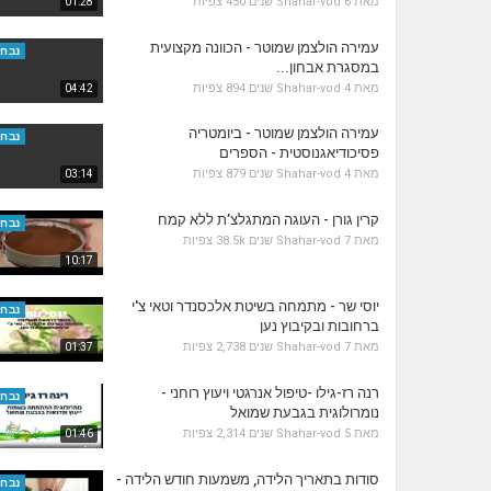
מאת
6 שנים
Shahar-vod
450 צפיות
01:28
עמירה הולצמן שמוטר - הכוונה מקצועית
נבחר
במסגרת אבחון...
מאת
4 שנים
Shahar-vod
894 צפיות
04:42
עמירה הולצמן שמוטר - ביומטריה
נבחר
פסיכודיאגנוסטית - הספרים
מאת
4 שנים
Shahar-vod
879 צפיות
03:14
קרין גורן - העוגה המתגלצ’ת ללא קמח
נבחר
מאת
7 שנים
Shahar-vod
38.5k צפיות
10:17
יוסי שר - מתמחה בשיטת אלכסנדר וטאי צ'י
נבחר
ברחובות ובקיבוץ נען
מאת
7 שנים
Shahar-vod
2,738 צפיות
01:37
רנה רז-גילו -טיפול אנרגטי ויעוץ רוחני -
נבחר
נומרולוגית בגבעת שמואל
מאת
5 שנים
Shahar-vod
2,314 צפיות
01:46
סודות בתאריך הלידה, משמעות חודש הלידה -
נבחר