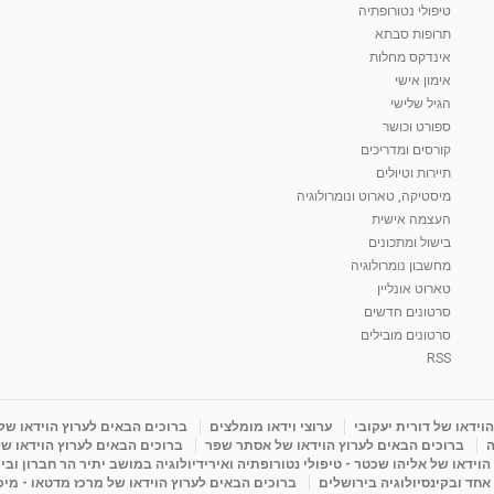
טיפולי נטורופתיה
תרופות סבתא
אינדקס מחלות
אימון אישי
הגיל שלישי
ספורט וכושר
קורסים ומדריכים
תיירות וטיולים
מיסטיקה, טארוט ונומרולוגיה
העצמה אישית
בישול ומתכונים
מחשבון נומרולוגיה
טארוט אונליין
סרטונים חדשים
סרטונים מובילים
RSS
וידאו של דורית יעקובי
ערוצי וידאו מומלצים
ברוכים הבאים לערוץ הוידאו של
ה
ברוכים הבאים לערוץ הוידאו של אסתר שפר
ברוכים הבאים לערוץ הוידאו של
וידאו של אליהו שכטר - טיפולי נטורופתיה ואירידיולוגיה במושב יתיר הר חברון ובי
 אחד ובקינסיולוגיה בירושלים
ברוכים הבאים לערוץ הוידאו של מרכז מדטאו - מיכא