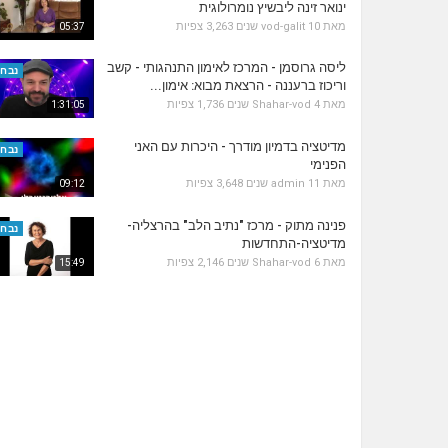
ינואר זינה ליבשיץ נומרולוגית
מאת
10 שנים
vod-galit
3,263 צפיות
05:37
ליסה גרוסמן - המרכז לאימון התנהגותי - קשב
נבחר
וריכוז ברעננה - הרצאת מבוא: אימון...
מאת
4 שנים
Shahar-vod
1,736 צפיות
1:31:05
מדיטציה בדמיון מודרך - היכרות עם האני
נבחר
הפנימי
מאת
11 שנים
admin
3,648 צפיות
09:12
פנינה מתוק - מרכז "נתיב הלב" בהרצליה-
נבחר
מדיטציה-התחדשות
מאת
6 שנים
Shahar-vod
2,146 צפיות
15:49