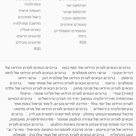
בגבעת שמואל
ונומרולוגיה
הורוסקופ יומי
01:46
מאת
5 שנים
Shahar-vod
2,314 צפיות
העצמה אישית
הורוסקופ שבועי
בישול ומתכונים
הורוסקופ אהבה
סודות בתאריך הלידה, משמעות חודש הלידה -
מחשבון נומרולוגיה
ינואר זינה ליבשיץ נומרולוגית
מאמרים אחרונים
טארוט אונליין
05:37
מאת
10 שנים
vod-galit
3,263 צפיות
המאמרים הפופולריים
ביותר
סרטונים חדשים
RSS
סרטונים מובילים
ליסה גרוסמן - המרכז לאימון התנהגותי - קשב
וריכוז ברעננה - הרצאת מבוא: אימון להצלחה של...
RSS
1:31:05
מאת
4 שנים
Shahar-vod
1,736 צפיות
מדיטציה בדמיון מודרך - היכרות עם האני הפנימי
ברוכים הבאים לערוץ הוידאו של יוסף בוטו
ברוכים הבאים לערוץ הוידאו של
דורית יעקובי
ערוצי וידאו מומלצים
ברוכים הבאים לערוץ הוידאו של ליסה
מאת
11 שנים
admin
3,649 צפיות
09:12
גרוסמן
ברוכים הבאים לערוץ הוידאו של שולמית רונן
ערוצי וידאו
מומלצים - טיוטה
ברוכים הבאים לערוץ הוידאו של אסתר שפר
ברוכים
הבאים לערוץ הוידאו של פנינה מתוק
ברוכים הבאים לערוץ הוידאו של וולדה
פנינה מתוק - מרכז "נתיב הלב" בהרצליה-
(תאיר) עוזרי
ברוכים הבאים לערוץ הוידאו של אליהו שכטר - טיפולי
מדיטציה-התחדשות
נטורופתיה ואירידיולוגיה במושב יתיר הר חברון ובירושלים
ברוכים הבאים
15:49
מאת
6 שנים
Shahar-vod
2,146 צפיות
לערוץ הוידאו של יוסי גולד - הדרכה לחיים טובים, לימוד וטיפול במוח אחד
ובקינסיולוגיה בירושלים
ברוכים הבאים לערוץ הוידאו של מרכז מדטאו -
מיכאל קונסטנטינובסקי בחולון - קורס למדיטציה רפואית און ליין
ברוכים
הבאים לערוץ הוידאו של עמירה הולצמן שמוטר - פסיכותרפיסטית, מאבחנת,
מדריכה ומנחת קורס אבחון אישיות בשיטת הולצמן.
ברוכים הבאים לערוץ
הוידאו של אריק איזנמן - מרכז מרכבה לאומנויות התנועה והטיפול - טאי צ'י וצ'י
קונג בהרצליה
ברוכים הבאים לערוץ הוידאו של נעמי גולדברג - מטפלת,