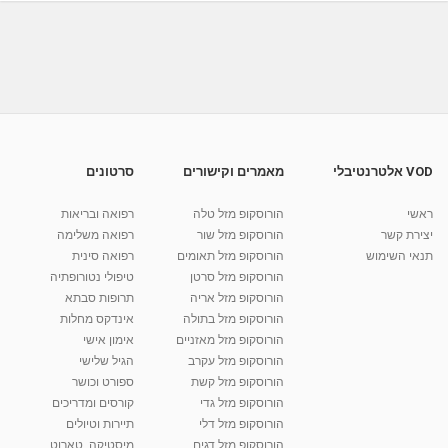
עיצוב שיער-תסרוקת פשוטה שניתן לעצב לבד
בבית
03:27
מאת
10 שנים
vod-galit
809 צפיות
דניאל בן אלישע-עיצוב שיער מתולתל
מאת
10 שנים
vod-galit
1,390 צפיות
01:39
VOD אלטרנטיבלי
מאמרים וקישורים
סרטונים
צביעת שיער בבית - נטורל פורמולה
ראשי
הורוסקופ מזל טלה
רפואה ובריאות
מאת
10 שנים
vod-galit
605 צפיות
06:34
יצירת קשר
הורוסקופ מזל שור
רפואה משלימה
תנאי השימוש
הורוסקופ מזל תאומים
רפואה סינית
קרין גורן - העוגה המתגלצ’ת ללא קמח
הורוסקופ מזל סרטן
טיפולי נטורופתיה
מאת
7 שנים
Shahar-vod
38.5k צפיות
הורוסקופ מזל אריה
תרופות סבתא
הורוסקופ מזל בתולה
אינדקס מחלות
10:17
הורוסקופ מזל מאזניים
אימון אישי
יוסי שר - מתמחה בשיטת אלכסנדר וטאי צ'י
הורוסקופ מזל עקרב
הגיל שלישי
ברחובות ובקיבוץ נען
הורוסקופ מזל קשת
ספורט וכושר
מאת
7 שנים
Shahar-vod
2,738 צפיות
הורוסקופ מזל גדי
קורסים ומדריכים
01:37
הורוסקופ מזל דלי
תיירות וטיולים
רנה רז-גילו -טיפול אנרגטי ויעוץ רוחני - נומרולוגית
הורוסקופ מזל דגים
מיסטיקה, טארוט