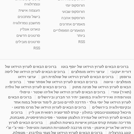
בגבעת שמואל
ונומרולוגיה
הורוסקופ יומי
01:46
מאת
5 שנים
Shahar-vod
2,314 צפיות
העצמה אישית
הורוסקופ שבועי
בישול ומתכונים
הורוסקופ אהבה
סודות בתאריך הלידה, משמעות חודש הלידה -
מחשבון נומרולוגיה
ינואר זינה ליבשיץ נומרולוגית
מאמרים אחרונים
טארוט אונליין
05:37
מאת
10 שנים
vod-galit
3,263 צפיות
המאמרים הפופולריים
ביותר
סרטונים חדשים
RSS
סרטונים מובילים
ליסה גרוסמן - המרכז לאימון התנהגותי - קשב
וריכוז ברעננה - הרצאת מבוא: אימון להצלחה של...
RSS
1:31:05
מאת
4 שנים
Shahar-vod
1,736 צפיות
מדיטציה בדמיון מודרך - היכרות עם האני הפנימי
ברוכים הבאים לערוץ הוידאו של יוסף בוטו
ברוכים הבאים לערוץ הוידאו של
דורית יעקובי
ערוצי וידאו מומלצים
ברוכים הבאים לערוץ הוידאו של ליסה
מאת
11 שנים
admin
3,649 צפיות
09:12
גרוסמן
ברוכים הבאים לערוץ הוידאו של שולמית רונן
ערוצי וידאו
מומלצים - טיוטה
ברוכים הבאים לערוץ הוידאו של אסתר שפר
ברוכים
הבאים לערוץ הוידאו של פנינה מתוק
ברוכים הבאים לערוץ הוידאו של וולדה
פנינה מתוק - מרכז "נתיב הלב" בהרצליה-
(תאיר) עוזרי
ברוכים הבאים לערוץ הוידאו של אליהו שכטר - טיפולי
מדיטציה-התחדשות
נטורופתיה ואירידיולוגיה במושב יתיר הר חברון ובירושלים
ברוכים הבאים
15:49
מאת
6 שנים
Shahar-vod
2,146 צפיות
לערוץ הוידאו של יוסי גולד - הדרכה לחיים טובים, לימוד וטיפול במוח אחד
ובקינסיולוגיה בירושלים
ברוכים הבאים לערוץ הוידאו של מרכז מדטאו -
מיכאל קונסטנטינובסקי בחולון - קורס למדיטציה רפואית און ליין
ברוכים
הבאים לערוץ הוידאו של עמירה הולצמן שמוטר - פסיכותרפיסטית, מאבחנת,
מדריכה ומנחת קורס אבחון אישיות בשיטת הולצמן.
ברוכים הבאים לערוץ
הוידאו של אריק איזנמן - מרכז מרכבה לאומנויות התנועה והטיפול - טאי צ'י וצ'י
קונג בהרצליה
ברוכים הבאים לערוץ הוידאו של נעמי גולדברג - מטפלת,