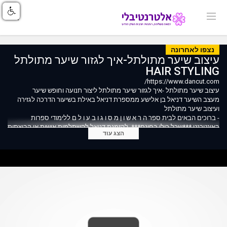
נצפו לאחרונה
עיצוב שיער מתולתל-איך לגזור שיער מתולתל
HAIR STYLING
https://www.dancut.com/
עיצוב שיער מתולתל -איך לגזור שיער מתולתל ליצור תנועה וחופש שיער
מעצב השיער דניאל בן אלישע ממספרת דניאל באילת בשיעור הדרכה לגזירה
ועיצוב שיער מתולתל
- ברוכים הבאים לבית ספר ה ר א ש ו ן מ ס ו ג ו ב ע ו ל ם ללימודי ספרות
באינטרנט ***שכל כולו בחינם***. להזמנת דניאל להשתלמות אישית או קבוצתית
הצג עוד
צלצלו 0525936602
בית הספר נוצר במיוחד עבור אלו מכם שרוצים ללמוד, להתחדש ולהתפתח
בעולם עיצוב השיער. בית הספר מאפשר לכם ללמוד מהבית בצורה המקצועית
ביותר את כל רזי המקצוע של עיצוב שיער, ספרות ותסרוקות, בזמן ובקצב שלכם.
השיעורים בבית הספר מועברים על ידי דניאל בן אלישע מעצב שיער המוביל
בתחומו. כל השיעורים מצולמים לעומק שלב אחר שלב ביסודיות. השיעורים
מועברים ברמה המקצועית ביותר. בית הספר הוקם מתוך הכרה בצרכים
המשתנים של דורנו. כיום בעידן האינטרנט עולה הביקוש ללימודי און ליין המלמדים
את מקצוע עיצוב השיער לפי קצב אישי בנוחות, בקלות ובמקצועיות
המקסימאלית. החזון שלנו הוא לאפשר את פריצת הדרך בה כל אחד יכול ללמוד