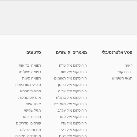
תוספות שיער לבעלות שיער מתולתל
מאת
10 שנים
vod-galit
645 צפיות
04:33
HAIR STYLING עיצוב שיער לכלות צפייה מהנה
מאת
10 שנים
vod-galit
727 צפיות
23:08
VOD אלטרנטיבלי
מאמרים וקישורים
סרטונים
עיצוב שיער לכלות אסוף ומרושל HAIR STYLING
ראשי
הורוסקופ מזל טלה
רפואה ובריאות
מאת
10 שנים
vod-galit
766 צפיות
41:48
יצירת קשר
הורוסקופ מזל שור
רפואה משלימה
תנאי השימוש
הורוסקופ מזל תאומים
רפואה סינית
קרין גורן - העוגה המתגלצ’ת ללא קמח
הורוסקופ מזל סרטן
טיפולי נטורופתיה
מאת
7 שנים
Shahar-vod
38.5k צפיות
הורוסקופ מזל אריה
תרופות סבתא
הורוסקופ מזל בתולה
אינדקס מחלות
10:17
הורוסקופ מזל מאזניים
אימון אישי
יוסי שר - מתמחה בשיטת אלכסנדר וטאי צ'י
הורוסקופ מזל עקרב
הגיל שלישי
ברחובות ובקיבוץ נען
הורוסקופ מזל קשת
ספורט וכושר
מאת
7 שנים
Shahar-vod
2,738 צפיות
הורוסקופ מזל גדי
קורסים ומדריכים
01:37
הורוסקופ מזל דלי
תיירות וטיולים
רנה רז-גילו -טיפול אנרגטי ויעוץ רוחני - נומרולוגית
הורוסקופ מזל דגים
מיסטיקה, טארוט