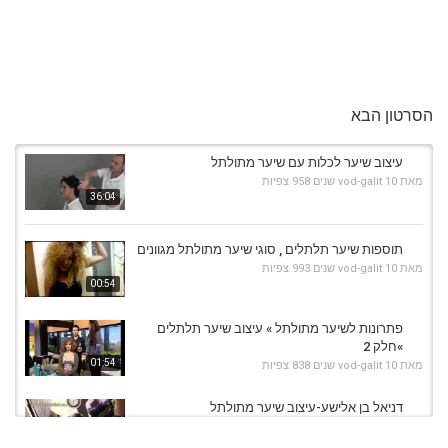
הסרטון הבא
עיצוב שיער לכלות עם שיער מתולתל
מאת
10 שנים
vod-galit
958 צפיות
36:04
תוספות שיער תלתלים , סוגי שיער מתולתל מגוונים
מאת
10 שנים
vod-galit
993 צפיות
00:54
פתרונות לשיער מתולתל » עיצוב שיער תלתלים
»חלק 2
01:54
מאת
10 שנים
vod-galit
838 צפיות
דניאל בן אלישע-עיצוב שיער מתולתל
מאת
10 שנים
vod-galit
1,390 צפיות
01:39