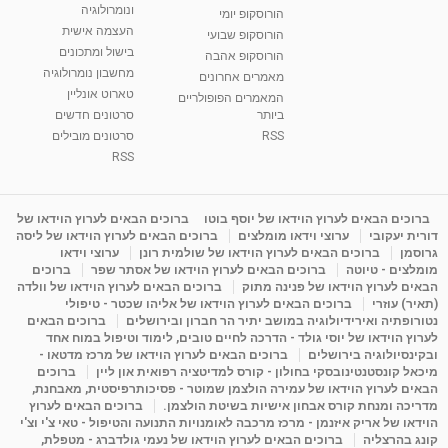
ונומרולוגיה
הורוסקופ יומי
01:46
מאת
5 שנים
Shahar-vod
2,310 צפיות
העצמה אישית
הורוסקופ שבועי
בישול ומתכונים
הורוסקופ אהבה
סודות בתאריך הלידה, משמעות חודש הלידה -
מחשבון נומרולוגיה
ינואר זינה ליבשיץ נומרולוגית
מאמרים אחרונים
טארוט אונליין
05:37
מאת
10 שנים
vod-galit
3,261 צפיות
המאמרים הפופולריים
ביותר
סרטונים חדשים
RSS
סרטונים מובילים
ליסה גרוסמן - המרכז לאימון התנהגותי - קשב
וריכוז ברעננה - הרצאת מבוא: אימון להצלחה של...
RSS
1:31:05
מאת
4 שנים
Shahar-vod
1,732 צפיות
מדיטציה בדמיון מודרך - היכרות עם האני הפנימי
ברוכים הבאים לערוץ הוידאו של יוסף בוטו
ברוכים הבאים לערוץ הוידאו של
דורית יעקובי
ערוצי וידאו מומלצים
ברוכים הבאים לערוץ הוידאו של ליסה
מאת
11 שנים
admin
3,644 צפיות
09:12
גרוסמן
ברוכים הבאים לערוץ הוידאו של שולמית רונן
ערוצי וידאו
מומלצים - טיוטה
ברוכים הבאים לערוץ הוידאו של אסתר שפר
ברוכים
הבאים לערוץ הוידאו של פנינה מתוק
ברוכים הבאים לערוץ הוידאו של וולדה
פנינה מתוק - מרכז "נתיב הלב" בהרצליה-
(תאיר) עוזרי
ברוכים הבאים לערוץ הוידאו של אליהו שכטר - טיפולי
מדיטציה-התחדשות
נטורופתיה ואירידיולוגיה במושב יתיר הר חברון ובירושלים
ברוכים הבאים
15:49
מאת
6 שנים
Shahar-vod
2,143 צפיות
לערוץ הוידאו של יוסי גולד - הדרכה לחיים טובים, לימוד וטיפול במוח אחד
ובקינסיולוגיה בירושלים
ברוכים הבאים לערוץ הוידאו של מרכז מדטאו -
מיכאל קונסטנטינובסקי בחולון - קורס למדיטציה רפואית און ליין
ברוכים
הבאים לערוץ הוידאו של עמירה הולצמן שמוטר - פסיכותרפיסטית, מאבחנת,
מדריכה ומנחת קורס אבחון אישיות בשיטת הולצמן.
ברוכים הבאים לערוץ
הוידאו של אריק איזנמן - מרכז מרכבה לאומנויות התנועה והטיפול - טאי צ'י וצ'י
קונג בהרצליה
ברוכים הבאים לערוץ הוידאו של נעמי גולדברג - מטפלת,