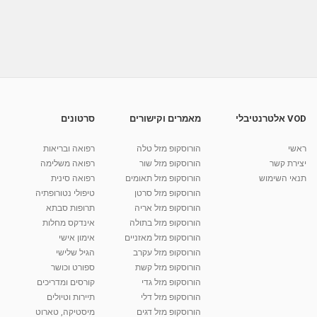
תרגילים לשחרור והקלה של גזים אצל תינוקות -
תנועטף
01:07
מאת
9 שנים
vod-galit
635 צפיות
עיסוי תינוקות והקלה על צינון
מאת
10 שנים
vod-galit
1,013 צפיות
02:57
VOD אלטרנטיבלי
מאמרים וקישורים
סרטונים
מדריך עיסוי תינוק - בריאות תינוקות - עיסוי תינוקות
ראשי
הורוסקופ מזל טלה
רפואה ובריאות
מאת
10 שנים
vod-galit
670 צפיות
02:56
יצירת קשר
הורוסקופ מזל שור
רפואה משלימה
תנאי השימוש
הורוסקופ מזל תאומים
רפואה סינית
קרין גורן - העוגה המתגלצ’ת ללא קמח
הורוסקופ מזל סרטן
טיפולי נטורופתיה
מאת
7 שנים
Shahar-vod
38.5k צפיות
הורוסקופ מזל אריה
תרופות סבתא
הורוסקופ מזל בתולה
אינדקס מחלות
10:17
הורוסקופ מזל מאזניים
אימון אישי
יוסי שר - מתמחה בשיטת אלכסנדר וטאי צ'י
הורוסקופ מזל עקרב
הגיל שלישי
ברחובות ובקיבוץ נען
הורוסקופ מזל קשת
ספורט וכושר
מאת
7 שנים
Shahar-vod
2,734 צפיות
הורוסקופ מזל גדי
קורסים ומדריכים
01:37
הורוסקופ מזל דלי
תיירות וטיולים
רנה רז-גילו -טיפול אנרגטי ויעוץ רוחני - נומרולוגית
הורוסקופ מזל דגים
מיסטיקה, טארוט
בגבעת שמואל