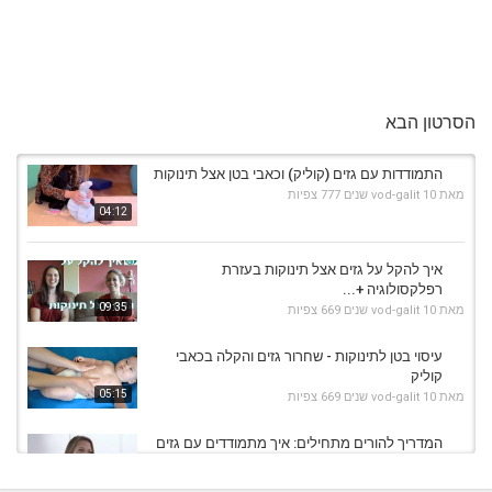
הסרטון הבא
התמודדות עם גזים (קוליק) וכאבי בטן אצל תינוקות
מאת
10 שנים
vod-galit
777 צפיות
04:12
איך להקל על גזים אצל תינוקות בעזרת
רפלקסולוגיה +...
09:35
מאת
10 שנים
vod-galit
669 צפיות
עיסוי בטן לתינוקות - שחרור גזים והקלה בכאבי
קוליק
05:15
מאת
10 שנים
vod-galit
669 צפיות
המדריך להורים מתחילים: איך מתמודדים עם גזים
אצל...
04:20
מאת
9 שנים
vod-galit
553 צפיות