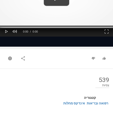
ss
Loaded
: 0%
0%
Play
Mute
Fullscreen
Current
Duration
0:00
/
0:00
Time
Time
539
צפיות
קטגוריה
רפואה ובריאות
אינדקס מחלות