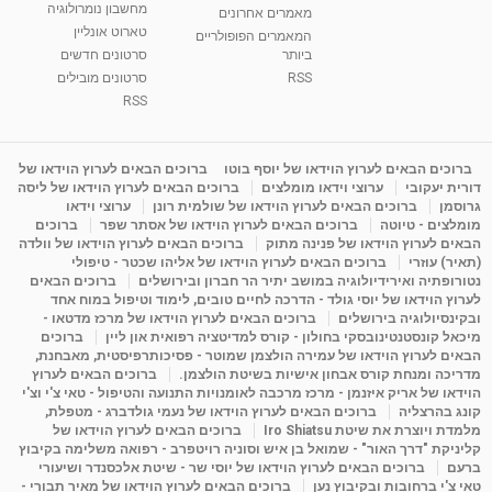
מחשבון נומרולוגיה
ינואר זינה ליבשיץ נומרולוגית
מאמרים אחרונים
טארוט אונליין
05:37
מאת
10 שנים
vod-galit
3,261 צפיות
המאמרים הפופולריים
ביותר
סרטונים חדשים
RSS
סרטונים מובילים
ליסה גרוסמן - המרכז לאימון התנהגותי - קשב
וריכוז ברעננה - הרצאת מבוא: אימון להצלחה של...
RSS
1:31:05
מאת
4 שנים
Shahar-vod
1,732 צפיות
מדיטציה בדמיון מודרך - היכרות עם האני הפנימי
ברוכים הבאים לערוץ הוידאו של יוסף בוטו
ברוכים הבאים לערוץ הוידאו של
דורית יעקובי
ערוצי וידאו מומלצים
ברוכים הבאים לערוץ הוידאו של ליסה
מאת
11 שנים
admin
3,644 צפיות
09:12
גרוסמן
ברוכים הבאים לערוץ הוידאו של שולמית רונן
ערוצי וידאו
מומלצים - טיוטה
ברוכים הבאים לערוץ הוידאו של אסתר שפר
ברוכים
הבאים לערוץ הוידאו של פנינה מתוק
ברוכים הבאים לערוץ הוידאו של וולדה
פנינה מתוק - מרכז "נתיב הלב" בהרצליה-
(תאיר) עוזרי
ברוכים הבאים לערוץ הוידאו של אליהו שכטר - טיפולי
מדיטציה-התחדשות
נטורופתיה ואירידיולוגיה במושב יתיר הר חברון ובירושלים
ברוכים הבאים
15:49
מאת
6 שנים
Shahar-vod
2,143 צפיות
לערוץ הוידאו של יוסי גולד - הדרכה לחיים טובים, לימוד וטיפול במוח אחד
ובקינסיולוגיה בירושלים
ברוכים הבאים לערוץ הוידאו של מרכז מדטאו -
מיכאל קונסטנטינובסקי בחולון - קורס למדיטציה רפואית און ליין
ברוכים
הבאים לערוץ הוידאו של עמירה הולצמן שמוטר - פסיכותרפיסטית, מאבחנת,
מדריכה ומנחת קורס אבחון אישיות בשיטת הולצמן.
ברוכים הבאים לערוץ
הוידאו של אריק איזנמן - מרכז מרכבה לאומנויות התנועה והטיפול - טאי צ'י וצ'י
קונג בהרצליה
ברוכים הבאים לערוץ הוידאו של נעמי גולדברג - מטפלת,
מלמדת ויוצרת את שיטת Iro Shiatsu
ברוכים הבאים לערוץ הוידאו של
קליניקת "דרך האור" - שמואל בן איש וסוניה רויטפרב - רפואה משלימה בקיבוץ
ברעם
ברוכים הבאים לערוץ הוידאו של יוסי שר - שיטת אלכסנדר ושיעורי
טאי צ'י ברחובות ובקיבוץ נען
ברוכים הבאים לערוץ הוידאו של מאיר תבורי -