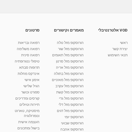
07:21
הכנה ללידה - קורס הכנה ללידה
מאת
10 שנים
vod-galit
570 צפיות
04:55
VOD אלטרנטיבלי
מאמרים וקישורים
סרטונים
קורס הכנה ללידה - עיסוי פרינאום
ראשי
הורוסקופ מזל טלה
רפואה ובריאות
מאת
10 שנים
vod-galit
1,135 צפיות
02:04
יצירת קשר
הורוסקופ מזל שור
רפואה משלימה
תנאי השימוש
הורוסקופ מזל תאומים
רפואה סינית
קרין גורן - העוגה המתגלצ’ת ללא קמח
הורוסקופ מזל סרטן
טיפולי נטורופתיה
מאת
7 שנים
Shahar-vod
38.5k צפיות
הורוסקופ מזל אריה
תרופות סבתא
הורוסקופ מזל בתולה
אינדקס מחלות
10:17
הורוסקופ מזל מאזניים
אימון אישי
יוסי שר - מתמחה בשיטת אלכסנדר וטאי צ'י
הורוסקופ מזל עקרב
הגיל שלישי
ברחובות ובקיבוץ נען
הורוסקופ מזל קשת
ספורט וכושר
מאת
7 שנים
Shahar-vod
2,734 צפיות
הורוסקופ מזל גדי
קורסים ומדריכים
01:37
הורוסקופ מזל דלי
תיירות וטיולים
רנה רז-גילו -טיפול אנרגטי ויעוץ רוחני - נומרולוגית
הורוסקופ מזל דגים
מיסטיקה, טארוט
בגבעת שמואל
ונומרולוגיה
הורוסקופ יומי
01:46
מאת
5 שנים
Shahar-vod
2,310 צפיות
העצמה אישית
הורוסקופ שבועי
בישול ומתכונים
הורוסקופ אהבה
סודות בתאריך הלידה, משמעות חודש הלידה -