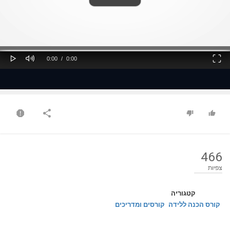
ss
Loaded
: 0%
0%
Play
Mute
Fullscreen
Current
Duration
0:00
/
0:00
Time
Time
466
צפיות
קטגוריה
קורס הכנה ללידה
קורסים ומדריכים