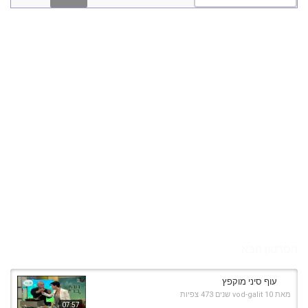
הסרטון הבא
עוף סיני מוקפץ
מאת
10 שנים
vod-galit
473 צפיות
07:57