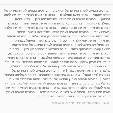
מדיטציה בדמיון מודרך - היכרות עם האני הפנימי
מאת
11 שנים
admin
3,654 צפיות
ברוכים הבאים לערוץ הוידאו של יוסף בוטו
ברוכים הבאים לערוץ הוידאו של
09:12
דורית יעקובי
ערוצי וידאו מומלצים
ברוכים הבאים לערוץ הוידאו של ליסה
גרוסמן
ברוכים הבאים לערוץ הוידאו של שולמית רונן
ערוצי וידאו
מומלצים - טיוטה
ברוכים הבאים לערוץ הוידאו של אסתר שפר
ברוכים
פנינה מתוק - מרכז "נתיב הלב" בהרצליה-
הבאים לערוץ הוידאו של פנינה מתוק
ברוכים הבאים לערוץ הוידאו של וולדה
מדיטציה-התחדשות
(תאיר) עוזרי
ברוכים הבאים לערוץ הוידאו של אליהו שכטר - טיפולי
15:49
מאת
6 שנים
Shahar-vod
2,147 צפיות
נטורופתיה ואירידיולוגיה במושב יתיר הר חברון ובירושלים
ברוכים הבאים
לערוץ הוידאו של יוסי גולד - הדרכה לחיים טובים, לימוד וטיפול במוח אחד
ובקינסיולוגיה בירושלים
ברוכים הבאים לערוץ הוידאו של מרכז מדטאו -
מיכאל קונסטנטינובסקי בחולון - קורס למדיטציה רפואית און ליין
ברוכים
הבאים לערוץ הוידאו של עמירה הולצמן שמוטר - פסיכותרפיסטית, מאבחנת,
מדריכה ומנחת קורס אבחון אישיות בשיטת הולצמן.
ברוכים הבאים לערוץ
הוידאו של אריק איזנמן - מרכז מרכבה לאומנויות התנועה והטיפול - טאי צ'י וצ'י
קונג בהרצליה
ברוכים הבאים לערוץ הוידאו של נעמי גולדברג - מטפלת,
מלמדת ויוצרת את שיטת Iro Shiatsu
ברוכים הבאים לערוץ הוידאו של
קליניקת "דרך האור" - שמואל בן איש וסוניה רויטפרב - רפואה משלימה בקיבוץ
ברעם
ברוכים הבאים לערוץ הוידאו של יוסי שר - שיטת אלכסנדר ושיעורי
טאי צ'י ברחובות ובקיבוץ נען
ברוכים הבאים לערוץ הוידאו של מאיר תבורי -
מרכז לקבלה פסיכולוגיה ויהדות בבני ברק
ברוכים הבאים לערוץ הוידאו של
מאיה מיכל מנדל - טיפול רגשי לנשים ונערות בנתניה
ברוכים הבאים לערוץ
הוידאו של הדס דגן - טיפול רגשי ותודעתי בפתח תקוה
© 2026 VOD אלטרנטיבלי. כל הזכויות שמורות.