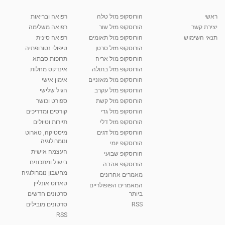
מאת
10 שנים
vod-galit
822 צפיות
04:58
ראשי
הורוסקופ מזל טלה
רפואה ובריאות
יצירת קשר
הורוסקופ מזל שור
רפואה משלימה
קרין גורן - העוגה המתגלצ’ת ללא קמח
תנאי השימוש
הורוסקופ מזל תאומים
רפואה סינית
מאת
7 שנים
Shahar-vod
38.5k צפיות
הורוסקופ מזל סרטן
טיפולי נטורופתיה
הורוסקופ מזל אריה
תרופות סבתא
10:17
הורוסקופ מזל בתולה
אינדקס מחלות
יוסי שר - מתמחה בשיטת אלכסנדר וטאי צ'י
הורוסקופ מזל מאזניים
אימון אישי
ברחובות ובקיבוץ נען
הורוסקופ מזל עקרב
הגיל שלישי
מאת
7 שנים
Shahar-vod
2,738 צפיות
הורוסקופ מזל קשת
ספורט וכושר
01:37
הורוסקופ מזל גדי
קורסים ומדריכים
רנה רז-גילו -טיפול אנרגטי ויעוץ רוחני - נומרולוגית
הורוסקופ מזל דלי
תיירות וטיולים
בגבעת שמואל
הורוסקופ מזל דגים
מיסטיקה, טארוט
01:46
מאת
5 שנים
Shahar-vod
2,315 צפיות
ונומרולוגיה
הורוסקופ יומי
העצמה אישית
הורוסקופ שבועי
סודות בתאריך הלידה, משמעות חודש הלידה -
בישול ומתכונים
הורוסקופ אהבה
ינואר זינה ליבשיץ נומרולוגית
מחשבון נומרולוגיה
05:37
מאת
10 שנים
vod-galit
3,264 צפיות
מאמרים אחרונים
טארוט אונליין
המאמרים הפופולריים
ביותר
סרטונים חדשים
ליסה גרוסמן - המרכז לאימון התנהגותי - קשב
וריכוז ברעננה - הרצאת מבוא: אימון להצלחה של...
RSS
סרטונים מובילים
1:31:05
מאת
4 שנים
Shahar-vod
1,738 צפיות
RSS