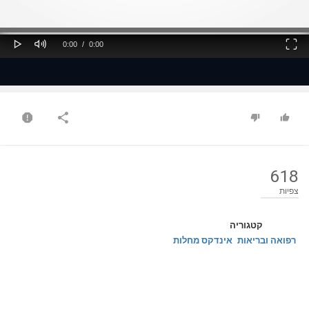
ss
Loaded
: 0%
0%
Play
Mute
Fullscreen
Current
Duration
0:00
/
0:00
Time
Time
618
צפיות
קטגוריה
רפואה ובריאות
אינדקס מחלות