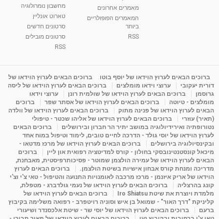
מחשבון נומרולוגיה
ינואר זינה ליבשיץ נומרולוגית
מאמרים אחרונים
טארוט אונליין
05:37
מאת
10 שנים
vod-galit
3,261 צפיות
המאמרים הפופולריים
ביותר
סרטונים חדשים
RSS
סרטונים מובילים
ליסה גרוסמן - המרכז לאימון התנהגותי - קשב
וריכוז ברעננה - הרצאת מבוא: אימון להצלחה של...
RSS
1:31:05
מאת
4 שנים
Shahar-vod
1,732 צפיות
מדיטציה בדמיון מודרך - היכרות עם האני הפנימי
ברוכים הבאים לערוץ הוידאו של יוסף בוטו
ברוכים הבאים לערוץ הוידאו של
דורית יעקובי
ערוצי וידאו מומלצים
ברוכים הבאים לערוץ הוידאו של ליסה
מאת
11 שנים
admin
3,644 צפיות
09:12
גרוסמן
ברוכים הבאים לערוץ הוידאו של שולמית רונן
ערוצי וידאו
מומלצים - טיוטה
ברוכים הבאים לערוץ הוידאו של אסתר שפר
ברוכים
הבאים לערוץ הוידאו של פנינה מתוק
ברוכים הבאים לערוץ הוידאו של וולדה
פנינה מתוק - מרכז "נתיב הלב" בהרצליה-
(תאיר) עוזרי
ברוכים הבאים לערוץ הוידאו של אליהו שכטר - טיפולי
מדיטציה-התחדשות
נטורופתיה ואירידיולוגיה במושב יתיר הר חברון ובירושלים
ברוכים הבאים
15:49
מאת
6 שנים
Shahar-vod
2,143 צפיות
לערוץ הוידאו של יוסי גולד - הדרכה לחיים טובים, לימוד וטיפול במוח אחד
ובקינסיולוגיה בירושלים
ברוכים הבאים לערוץ הוידאו של מרכז מדטאו -
מיכאל קונסטנטינובסקי בחולון - קורס למדיטציה רפואית און ליין
ברוכים
הבאים לערוץ הוידאו של עמירה הולצמן שמוטר - פסיכותרפיסטית, מאבחנת,
מדריכה ומנחת קורס אבחון אישיות בשיטת הולצמן.
ברוכים הבאים לערוץ
הוידאו של אריק איזנמן - מרכז מרכבה לאומנויות התנועה והטיפול - טאי צ'י וצ'י
קונג בהרצליה
ברוכים הבאים לערוץ הוידאו של נעמי גולדברג - מטפלת,
מלמדת ויוצרת את שיטת Iro Shiatsu
ברוכים הבאים לערוץ הוידאו של
קליניקת "דרך האור" - שמואל בן איש וסוניה רויטפרב - רפואה משלימה בקיבוץ
ברעם
ברוכים הבאים לערוץ הוידאו של יוסי שר - שיטת אלכסנדר ושיעורי
טאי צ'י ברחובות ובקיבוץ נען
ברוכים הבאים לערוץ הוידאו של מאיר תבורי -