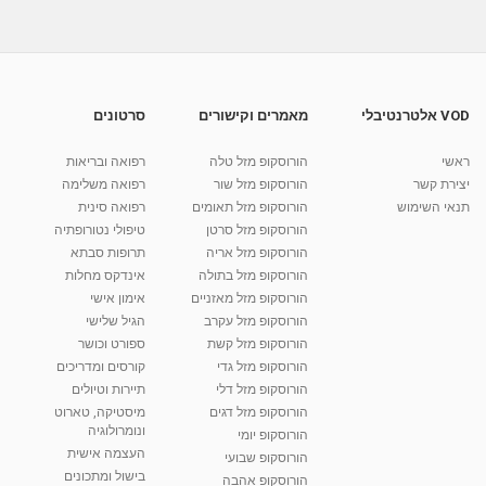
03:15
מאת
9 שנים
vod-galit
422 צפיות
דלקת עיניים: מה הסיבה להופעתה של דלקת
בלחמית העין?
07:34
מאת
10 שנים
vod-galit
899 צפיות
VOD אלטרנטיבלי
מאמרים וקישורים
סרטונים
וגיניטיס דלקת בוגינה דלקת הלדן
ראשי
הורוסקופ מזל טלה
רפואה ובריאות
מאת
9 שנים
vod-galit
386 צפיות
03:42
יצירת קשר
הורוסקופ מזל שור
רפואה משלימה
תנאי השימוש
הורוסקופ מזל תאומים
רפואה סינית
קרין גורן - העוגה המתגלצ’ת ללא קמח
הורוסקופ מזל סרטן
טיפולי נטורופתיה
מאת
7 שנים
Shahar-vod
38.5k צפיות
הורוסקופ מזל אריה
תרופות סבתא
הורוסקופ מזל בתולה
אינדקס מחלות
10:17
הורוסקופ מזל מאזניים
אימון אישי
יוסי שר - מתמחה בשיטת אלכסנדר וטאי צ'י
הורוסקופ מזל עקרב
הגיל שלישי
ברחובות ובקיבוץ נען
הורוסקופ מזל קשת
ספורט וכושר
מאת
7 שנים
Shahar-vod
2,734 צפיות
הורוסקופ מזל גדי
קורסים ומדריכים
01:37
הורוסקופ מזל דלי
תיירות וטיולים
רנה רז-גילו -טיפול אנרגטי ויעוץ רוחני - נומרולוגית
הורוסקופ מזל דגים
מיסטיקה, טארוט
בגבעת שמואל
ונומרולוגיה
הורוסקופ יומי
01:46
מאת
5 שנים
Shahar-vod
2,310 צפיות
העצמה אישית
הורוסקופ שבועי
בישול ומתכונים
הורוסקופ אהבה
סודות בתאריך הלידה, משמעות חודש הלידה -