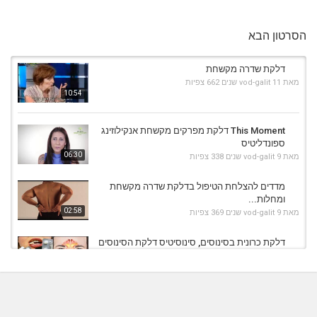
הסרטון הבא
דלקת שדרה מקשחת
מאת
11 שנים
vod-galit
662 צפיות
10:54
This Moment דלקת מפרקים מקשחת אנקילוזינג
ספונדליטיס
06:30
מאת
9 שנים
vod-galit
338 צפיות
מדדים להצלחת הטיפול בדלקת שדרה מקשחת
ומחלות...
02:58
מאת
9 שנים
vod-galit
369 צפיות
דלקת כרונית בסינוסים, סינוסיטיס דלקת הסינוסים
מאת
9 שנים
vod-galit
758 צפיות
01:42
דלקת שדרה מקשחת ומחלות אוטואימוניות של
עמוד השדרה:...