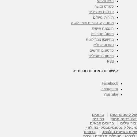
הגיל שלישי
ספורט וכושר
קורסים ומדריכים
תיירות וטיולים
מיסטיקה, טארוט ונומרולוגיה
העצמה אישית
בישול ומתכונים
מחשבון נומרולוגיה
טארוט אונליין
סרטונים חדשים
סרטונים מובילים
RSS
קישורים באתרים חברתיים
Facebook
Instagram
YouTube
של ליסה גרוסמן
ברוכים
 של פנינה מתוק
ברוכים
ובירושלים
ברוכים הבאים
יכאל קונסטנטינובסקי בחולון -
שיות בשיטת הולצמן.
ברוכים
ולדברג - מטפלת, מלמדת ויוצרת