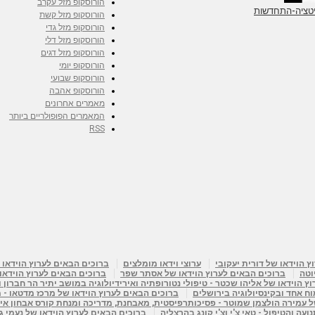
הורוסקופ מזל עקרב
דיטציה-התחדשות
הורוסקופ מזל קשת
הורוסקופ מזל גדי
הורוסקופ מזל דלי
הורוסקופ מזל דגים
הורוסקופ יומי
הורוסקופ שבועי
הורוסקופ אהבה
מאמרים אחרונים
המאמרים הפופולריים ביותר
RSS
 הוידאו של דורית יעקובי
ערוצי וידאו מומלצים
ברוכים הבאים לערוץ הוידאו 
וטה
ברוכים הבאים לערוץ הוידאו של אסתר שפר
ברוכים הבאים לערוץ הוידאו
ץ הוידאו של אליהו שכטר - טיפולי נטורופתיה ואירידיולוגיה במושב יתיר הר חברון 
מוח אחד ובקינסיולוגיה בירושלים
ברוכים הבאים לערוץ הוידאו של מרכז מדטאו - מ
ל עמירה הולצמן שמוטר - פסיכותרפיסטית, מאבחנת, מדריכה ומנחת קורס אבחון אי
עה והטיפול - טאי צ'י וצ'י קונג בהרצליה
ברוכים הבאים לערוץ הוידאו של נעמי ג