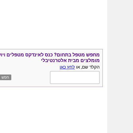
הוספ
×
לרשי
ה
מחפש מטפל בתחום?
כנס ל
אינדקס מטפלים ויו
מומלצים
מבית אלטרנטיבלי
הקלד שם, או
לחץ כאן