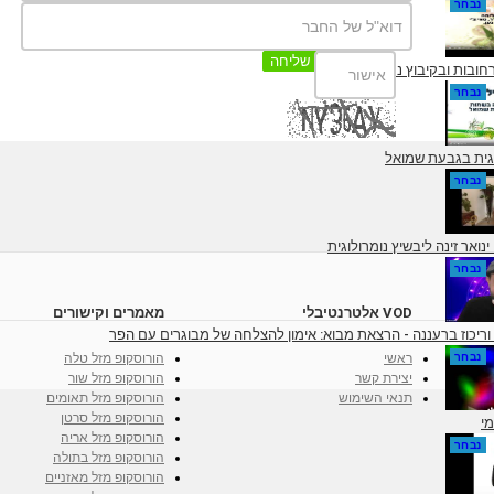
נבחר
שליחה
ובות ובקיבוץ נען
נבחר
ולוגית בגבעת שמואל
נבחר
ואר זינה ליבשיץ נומרולוגית
נבחר
VOD אלטרנטיבלי
מאמרים וקישורים
 וריכוז ברעננה - הרצאת מבוא: אימון להצלחה של מבוגרים עם הפר
ראשי
הורוסקופ מזל טלה
נבחר
יצירת קשר
הורוסקופ מזל שור
תנאי השימוש
הורוסקופ מזל תאומים
הורוסקופ מזל סרטן
מי
הורוסקופ מזל אריה
נבחר
הורוסקופ מזל בתולה
הורוסקופ מזל מאזניים