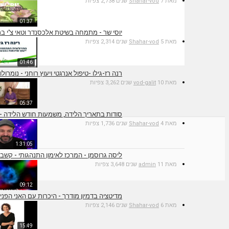
מאת
7 שנים
Shahar-vod
2,738 צפיות
01:37
יוסי שר - מתמחה בשיטת אלכסנדר וטאי צ'י ברח
מאת
5 שנים
Shahar-vod
2,314 צפיות
01:46
רנה רז-גילו -טיפול אנרגטי ויעוץ רוחני - נומר
מאת
10 שנים
vod-galit
3,262 צפיות
05:37
סודות בתאריך הלידה, משמעות חודש הלידה - ינ
מאת
4 שנים
Shahar-vod
1,736 צפיות
1:31:05
ליסה גרוסמן - המרכז לאימון התנהגותי - קשב
מאת
11 שנים
admin
3,648 צפיות
09:12
מדיטציה בדמיון מודרך - היכרות עם האני הפני
מאת
6 שנים
Shahar-vod
2,146 צפיות
15:49