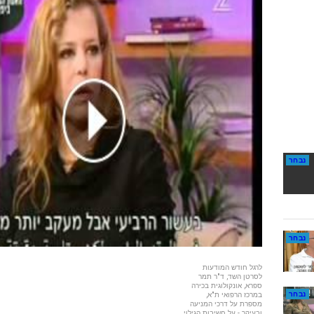
נבחר
נבחר
לרגל חודש המודעות
לסרטן השד, ד"ר תמר
ספרא, אונקולוגית בכירה
נבחר
במרכז הרפואי ת"א,
מספרת על דרכי המניעה
ובעיקר - על חשיבות הגילוי