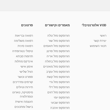
01:34
צביקה מרגונינסקי - בריאות 10 - אין אונות
אימפוטנציה
07:30
מאת
10 שנים
vod-galit
469 צפיות
VOD אלטרנטיבלי
מאמרים וקישורים
סרטונים
שלומית פלס -אימון אישי, טיפולי תטא הילינג ואקסס
בארס...
ראשי
הורוסקופ מזל טלה
רפואה ובריאות
01:03
מאת
6 שנים
Shahar-vod
681 צפיות
יצירת קשר
הורוסקופ מזל שור
רפואה משלימה
תנאי השימוש
הורוסקופ מזל תאומים
רפואה סינית
קרין גורן - העוגה המתגלצ’ת ללא קמח
הורוסקופ מזל סרטן
טיפולי נטורופתיה
מאת
7 שנים
Shahar-vod
38.5k צפיות
הורוסקופ מזל אריה
תרופות סבתא
הורוסקופ מזל בתולה
אינדקס מחלות
10:17
הורוסקופ מזל מאזניים
אימון אישי
יוסי שר - מתמחה בשיטת אלכסנדר וטאי צ'י
הורוסקופ מזל עקרב
הגיל שלישי
ברחובות ובקיבוץ נען
הורוסקופ מזל קשת
ספורט וכושר
מאת
7 שנים
Shahar-vod
2,738 צפיות
הורוסקופ מזל גדי
קורסים ומדריכים
01:37
הורוסקופ מזל דלי
תיירות וטיולים
רנה רז-גילו -טיפול אנרגטי ויעוץ רוחני - נומרולוגית
הורוסקופ מזל דגים
מיסטיקה, טארוט
בגבעת שמואל
ונומרולוגיה
הורוסקופ יומי
01:46
מאת
5 שנים
Shahar-vod
2,315 צפיות
העצמה אישית
הורוסקופ שבועי
בישול ומתכונים
הורוסקופ אהבה
סודות בתאריך הלידה, משמעות חודש הלידה -