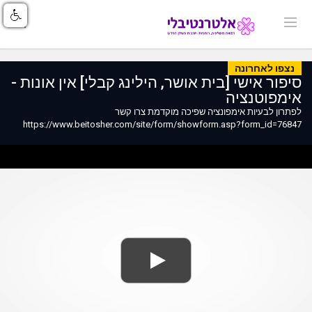
נצפו לאחרונה
סיפור אישי [בית אושר, הילינג קבלי] אין אונות -
אימפוטנציה
לפתרון לבעיות אימפונציה שפיכה מוקדמת צרו קשר
https://www.beitosher.com/site/form/showform.asp?form_id=76847