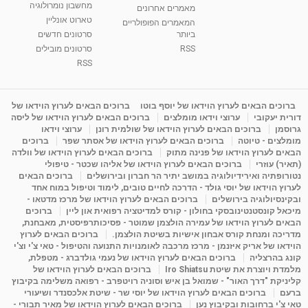
מחשבון נומרולוגיה
ינואר זינה ליבשיץ נומרולוגית
מאמרים אחרונים
טארוט אונליין
05:37
מאת
10 שנים
vod-galit
3,263 צפיות
המאמרים הפופולריים
ביותר
סרטונים חדשים
RSS
סרטונים מובילים
ליסה גרוסמן - המרכז לאימון התנהגותי - קשב
וריכוז ברעננה - הרצאת מבוא: אימון להצלחה של...
RSS
1:31:05
מאת
4 שנים
Shahar-vod
1,737 צפיות
מדיטציה בדמיון מודרך - היכרות עם האני הפנימי
ברוכים הבאים לערוץ הוידאו של יוסף בוטו
ברוכים הבאים לערוץ הוידאו של
דורית יעקובי
ערוצי וידאו מומלצים
ברוכים הבאים לערוץ הוידאו של ליסה
מאת
11 שנים
admin
3,650 צפיות
09:12
גרוסמן
ברוכים הבאים לערוץ הוידאו של שולמית רונן
ערוצי וידאו
מומלצים - טיוטה
ברוכים הבאים לערוץ הוידאו של אסתר שפר
ברוכים
הבאים לערוץ הוידאו של פנינה מתוק
ברוכים הבאים לערוץ הוידאו של וולדה
פנינה מתוק - מרכז "נתיב הלב" בהרצליה-
(תאיר) עוזרי
ברוכים הבאים לערוץ הוידאו של אליהו שכטר - טיפולי
מדיטציה-התחדשות
נטורופתיה ואירידיולוגיה במושב יתיר הר חברון ובירושלים
ברוכים הבאים
15:49
מאת
6 שנים
Shahar-vod
2,146 צפיות
לערוץ הוידאו של יוסי גולד - הדרכה לחיים טובים, לימוד וטיפול במוח אחד
ובקינסיולוגיה בירושלים
ברוכים הבאים לערוץ הוידאו של מרכז מדטאו -
מיכאל קונסטנטינובסקי בחולון - קורס למדיטציה רפואית און ליין
ברוכים
הבאים לערוץ הוידאו של עמירה הולצמן שמוטר - פסיכותרפיסטית, מאבחנת,
מדריכה ומנחת קורס אבחון אישיות בשיטת הולצמן.
ברוכים הבאים לערוץ
הוידאו של אריק איזנמן - מרכז מרכבה לאומנויות התנועה והטיפול - טאי צ'י וצ'י
קונג בהרצליה
ברוכים הבאים לערוץ הוידאו של נעמי גולדברג - מטפלת,
מלמדת ויוצרת את שיטת Iro Shiatsu
ברוכים הבאים לערוץ הוידאו של
קליניקת "דרך האור" - שמואל בן איש וסוניה רויטפרב - רפואה משלימה בקיבוץ
ברעם
ברוכים הבאים לערוץ הוידאו של יוסי שר - שיטת אלכסנדר ושיעורי
טאי צ'י ברחובות ובקיבוץ נען
ברוכים הבאים לערוץ הוידאו של מאיר תבורי -