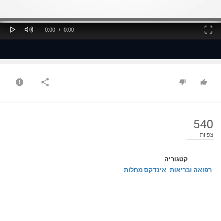
ss
Loaded
: 0%
0%
Play
Mute
Fullscreen
Current
Duration
0:00
/
0:00
Time
Time
540
צפיות
קטגוריה
רפואה ובריאות
אינדקס מחלות