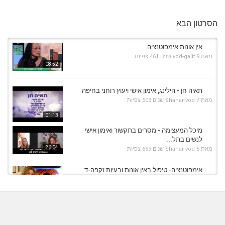
הסרטון הבא
אין אונות אימפוטנציה
מאת
9 שנים
vod-galit
461 צפיות
08:52
תאיה חן - הילינג, אימון אישי ויעוץ רוחני בחיפה
מאת
7 שנים
Shahar-vod
603 צפיות
01:13
מיכל המעצימה - מסרים בתקשור ואימון אישי
לנשים בתל...
26:04
מאת
5 שנים
Shahar-vod
669 צפיות
אימפוטנציה- טיפול באין אונות ובעיות זקפה-ד
מאת
9 שנים
vod-galit
449 צפיות
03:03
זוהר שקדי - טיפולי הילינג קבלי ויהודי בפתח תקווה
מאת
6 שנים
Shahar-vod
590 צפיות