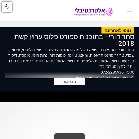
נצפו לאחרונה
סחר חורי - בתוכנית ספורט פלוס ערוץ קשת
2018
סחר חורי - מטפלת ברפואה משלימה המתמחה בעיסוי רפואי הוליסטי, עיסוי
שבדי, טריגר פויינט תראפיה, שיאצו, טווינה, כוסות רוח, נרות הופי‏, מוקסה, דיקור
סיני ועוד. חיזוק המערכת הלימפטית, חיזוק המערכת החיסונית, זרימת דם טובה
יותר, לחץ וסטרס וכד'.
טלפון: 072-2285936
לפרטים נוספים על סחר חורי , קישור:
הצג עוד
https://index.alternativli.co.il/1262.html