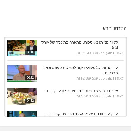
הסרטון הבא
ליאור מני תזונאי ספורט מתארח בתוכנית של אורלי
וגיא
06:10
מאת
10 שנים
vod-galit
549 צפיות
עדי מנחמי על טיפולי דיקור לפציעות ספורט וכאבי
מפרקים...
06:22
מאת
11 שנים
vod-galit
889 צפיות
איריס רוזין עיצוב פלוס - פרחים צפים ערוץ בית+
מאת
10 שנים
vod-galit
413 צפיות
04:42
ערוץ 2 בתוכנית על אומגה 3 והפרעת קשב וריכוז
מאת
7 שנים
Liem-vod
749 צפיות
08:17