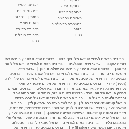
מאת
5 שנים
Shahar-vod
2,309 צפיות
העצמה אישית
הורוסקופ שבועי
בישול ומתכונים
הורוסקופ אהבה
סודות בתאריך הלידה, משמעות חודש הלידה -
מחשבון נומרולוגיה
ינואר זינה ליבשיץ נומרולוגית
מאמרים אחרונים
טארוט אונליין
05:37
מאת
10 שנים
vod-galit
3,261 צפיות
המאמרים הפופולריים
ביותר
סרטונים חדשים
RSS
סרטונים מובילים
ליסה גרוסמן - המרכז לאימון התנהגותי - קשב
וריכוז ברעננה - הרצאת מבוא: אימון להצלחה של...
RSS
1:31:05
מאת
4 שנים
Shahar-vod
1,732 צפיות
מדיטציה בדמיון מודרך - היכרות עם האני הפנימי
ברוכים הבאים לערוץ הוידאו של יוסף בוטו
ברוכים הבאים לערוץ הוידאו של
דורית יעקובי
ערוצי וידאו מומלצים
ברוכים הבאים לערוץ הוידאו של ליסה
מאת
11 שנים
admin
3,644 צפיות
09:12
גרוסמן
ברוכים הבאים לערוץ הוידאו של שולמית רונן
ערוצי וידאו
מומלצים - טיוטה
ברוכים הבאים לערוץ הוידאו של אסתר שפר
ברוכים
הבאים לערוץ הוידאו של פנינה מתוק
ברוכים הבאים לערוץ הוידאו של וולדה
פנינה מתוק - מרכז "נתיב הלב" בהרצליה-
(תאיר) עוזרי
ברוכים הבאים לערוץ הוידאו של אליהו שכטר - טיפולי
מדיטציה-התחדשות
נטורופתיה ואירידיולוגיה במושב יתיר הר חברון ובירושלים
ברוכים הבאים
15:49
מאת
6 שנים
Shahar-vod
2,143 צפיות
לערוץ הוידאו של יוסי גולד - הדרכה לחיים טובים, לימוד וטיפול במוח אחד
ובקינסיולוגיה בירושלים
ברוכים הבאים לערוץ הוידאו של מרכז מדטאו -
מיכאל קונסטנטינובסקי בחולון - קורס למדיטציה רפואית און ליין
ברוכים
הבאים לערוץ הוידאו של עמירה הולצמן שמוטר - פסיכותרפיסטית, מאבחנת,
מדריכה ומנחת קורס אבחון אישיות בשיטת הולצמן.
ברוכים הבאים לערוץ
הוידאו של אריק איזנמן - מרכז מרכבה לאומנויות התנועה והטיפול - טאי צ'י וצ'י
קונג בהרצליה
ברוכים הבאים לערוץ הוידאו של נעמי גולדברג - מטפלת,
מלמדת ויוצרת את שיטת Iro Shiatsu
ברוכים הבאים לערוץ הוידאו של