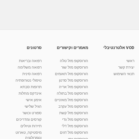
איריס רוזין עיצוב פלוס - סטייל לוואזות ערוץ בית+
מאת
10 שנים
vod-galit
481 צפיות
05:46
איריס רוזין עיצוב פלוס - זר תפוחים ערוץ בית+
מאת
10 שנים
vod-galit
454 צפיות
04:55
VOD אלטרנטיבלי
מאמרים וקישורים
סרטונים
איריס רוזין עיצוב פלוס - אלמנטים- ערוץ בית+
ראשי
הורוסקופ מזל טלה
רפואה ובריאות
מאת
10 שנים
vod-galit
394 צפיות
05:24
יצירת קשר
הורוסקופ מזל שור
רפואה משלימה
תנאי השימוש
הורוסקופ מזל תאומים
רפואה סינית
קרין גורן - העוגה המתגלצ’ת ללא קמח
הורוסקופ מזל סרטן
טיפולי נטורופתיה
מאת
7 שנים
Shahar-vod
38.5k צפיות
הורוסקופ מזל אריה
תרופות סבתא
הורוסקופ מזל בתולה
אינדקס מחלות
10:17
הורוסקופ מזל מאזניים
אימון אישי
יוסי שר - מתמחה בשיטת אלכסנדר וטאי צ'י
הורוסקופ מזל עקרב
הגיל שלישי
ברחובות ובקיבוץ נען
הורוסקופ מזל קשת
ספורט וכושר
מאת
7 שנים
Shahar-vod
2,734 צפיות
הורוסקופ מזל גדי
קורסים ומדריכים
01:37
הורוסקופ מזל דלי
תיירות וטיולים
רנה רז-גילו -טיפול אנרגטי ויעוץ רוחני - נומרולוגית
הורוסקופ מזל דגים
מיסטיקה, טארוט
בגבעת שמואל
ונומרולוגיה
הורוסקופ יומי
01:46