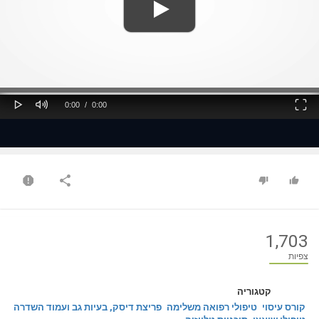
ss
Loaded
: 0%
0%
Play
Mute
Fullscreen
Current
Duration
0:00
/
0:00
Time
Time
1,703
צפיות
קטגוריה
קורס עיסוי
טיפולי רפואה משלימה
פריצת דיסק, בעיות גב ועמוד השדרה