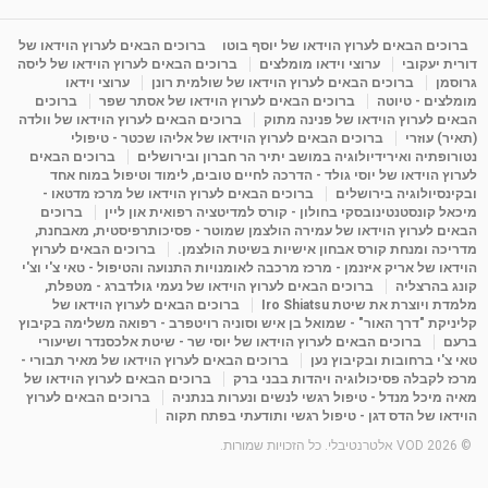
מדיטציה בדמיון מודרך - היכרות עם האני הפנימי
מאת
11 שנים
admin
3,644 צפיות
ברוכים הבאים לערוץ הוידאו של יוסף בוטו
ברוכים הבאים לערוץ הוידאו של
09:12
דורית יעקובי
ערוצי וידאו מומלצים
ברוכים הבאים לערוץ הוידאו של ליסה
גרוסמן
ברוכים הבאים לערוץ הוידאו של שולמית רונן
ערוצי וידאו
מומלצים - טיוטה
ברוכים הבאים לערוץ הוידאו של אסתר שפר
ברוכים
פנינה מתוק - מרכז "נתיב הלב" בהרצליה-
הבאים לערוץ הוידאו של פנינה מתוק
ברוכים הבאים לערוץ הוידאו של וולדה
מדיטציה-התחדשות
(תאיר) עוזרי
ברוכים הבאים לערוץ הוידאו של אליהו שכטר - טיפולי
15:49
מאת
6 שנים
Shahar-vod
2,143 צפיות
נטורופתיה ואירידיולוגיה במושב יתיר הר חברון ובירושלים
ברוכים הבאים
לערוץ הוידאו של יוסי גולד - הדרכה לחיים טובים, לימוד וטיפול במוח אחד
ובקינסיולוגיה בירושלים
ברוכים הבאים לערוץ הוידאו של מרכז מדטאו -
מיכאל קונסטנטינובסקי בחולון - קורס למדיטציה רפואית און ליין
ברוכים
הבאים לערוץ הוידאו של עמירה הולצמן שמוטר - פסיכותרפיסטית, מאבחנת,
מדריכה ומנחת קורס אבחון אישיות בשיטת הולצמן.
ברוכים הבאים לערוץ
הוידאו של אריק איזנמן - מרכז מרכבה לאומנויות התנועה והטיפול - טאי צ'י וצ'י
קונג בהרצליה
ברוכים הבאים לערוץ הוידאו של נעמי גולדברג - מטפלת,
מלמדת ויוצרת את שיטת Iro Shiatsu
ברוכים הבאים לערוץ הוידאו של
קליניקת "דרך האור" - שמואל בן איש וסוניה רויטפרב - רפואה משלימה בקיבוץ
ברעם
ברוכים הבאים לערוץ הוידאו של יוסי שר - שיטת אלכסנדר ושיעורי
טאי צ'י ברחובות ובקיבוץ נען
ברוכים הבאים לערוץ הוידאו של מאיר תבורי -
מרכז לקבלה פסיכולוגיה ויהדות בבני ברק
ברוכים הבאים לערוץ הוידאו של
מאיה מיכל מנדל - טיפול רגשי לנשים ונערות בנתניה
ברוכים הבאים לערוץ
הוידאו של הדס דגן - טיפול רגשי ותודעתי בפתח תקוה
© 2026 VOD אלטרנטיבלי. כל הזכויות שמורות.