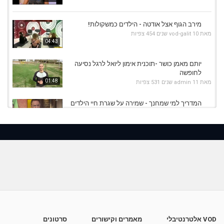
מירב הגוף אצל אודטה - הילדים כמשקולות!
מאת
10 שנים
vod-galit
454 צפיות
04:43
יותם מאמן כושר -תוכנית אימון ליואל לרגל נסיעה
לחופשה
01:48
מאת
11 שנים
admin
531 צפיות
המדריך למי שמחנך - שמירה על שגרת חיי הילדים
מאת
11 שנים
admin
442 צפיות
11:26
ורד בר - מתנה - התארגנות בוקר בכיף עם הילדים
מאת
9 שנים
Liem-vod
931 צפיות
03:25
שיעול של הילדים
מאת
10 שנים
vod-galit
804 צפיות
03:20
VOD אלטרנטיבלי
מאמרים וקישורים
סרטונים
איך להרגיע את הילדים לקראת השינה