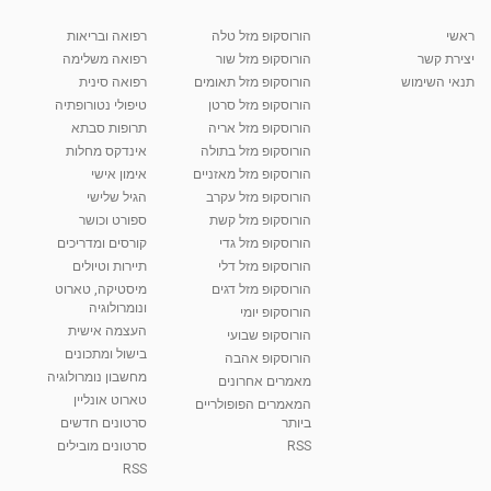
מאת
10 שנים
vod-galit
615 צפיות
08:11
ראשי
הורוסקופ מזל טלה
רפואה ובריאות
יצירת קשר
הורוסקופ מזל שור
רפואה משלימה
קרין גורן - העוגה המתגלצ’ת ללא קמח
תנאי השימוש
הורוסקופ מזל תאומים
רפואה סינית
מאת
7 שנים
Shahar-vod
38.5k צפיות
הורוסקופ מזל סרטן
טיפולי נטורופתיה
הורוסקופ מזל אריה
תרופות סבתא
10:17
הורוסקופ מזל בתולה
אינדקס מחלות
יוסי שר - מתמחה בשיטת אלכסנדר וטאי צ'י
הורוסקופ מזל מאזניים
אימון אישי
ברחובות ובקיבוץ נען
הורוסקופ מזל עקרב
הגיל שלישי
מאת
7 שנים
Shahar-vod
2,734 צפיות
הורוסקופ מזל קשת
ספורט וכושר
01:37
הורוסקופ מזל גדי
קורסים ומדריכים
רנה רז-גילו -טיפול אנרגטי ויעוץ רוחני - נומרולוגית
הורוסקופ מזל דלי
תיירות וטיולים
בגבעת שמואל
הורוסקופ מזל דגים
מיסטיקה, טארוט
01:46
מאת
5 שנים
Shahar-vod
2,310 צפיות
ונומרולוגיה
הורוסקופ יומי
העצמה אישית
הורוסקופ שבועי
סודות בתאריך הלידה, משמעות חודש הלידה -
בישול ומתכונים
הורוסקופ אהבה
ינואר זינה ליבשיץ נומרולוגית
מחשבון נומרולוגיה
05:37
מאת
10 שנים
vod-galit
3,261 צפיות
מאמרים אחרונים
טארוט אונליין
המאמרים הפופולריים
ביותר
סרטונים חדשים
ליסה גרוסמן - המרכז לאימון התנהגותי - קשב
וריכוז ברעננה - הרצאת מבוא: אימון להצלחה של...
RSS
סרטונים מובילים
1:31:05
מאת
4 שנים
Shahar-vod
1,732 צפיות
RSS