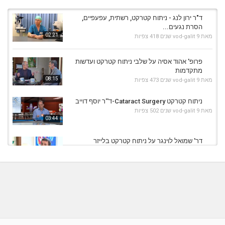
ד"ר ירון לנג - ניתוח קטרקט, רשתית, עפעפיים,
הסרת נגעים...
02:21
מאת
9 שנים
vod-galit
418 צפיות
פרופ' אהוד אסיה על שלבי ניתוח קטרקט ועדשות
מתקדמות
08:15
מאת
9 שנים
vod-galit
473 צפיות
ניתוח קטרקט Cataract Surgery-ד''ר יוסף דוייב
מאת
9 שנים
vod-galit
502 צפיות
03:44
דר' שמואל לוינגר על ניתוח קטרקט בלייזר
מאת
10 שנים
vod-galit
497 צפיות
04:50
מחלקת עיניים - הקריה הרפואית רמב"ם -
אובאיטיס
03:23
מאת
9 שנים
vod-galit
410 צפיות
ניתוח קטרקט בלייזר - Laser Cataract Surgery