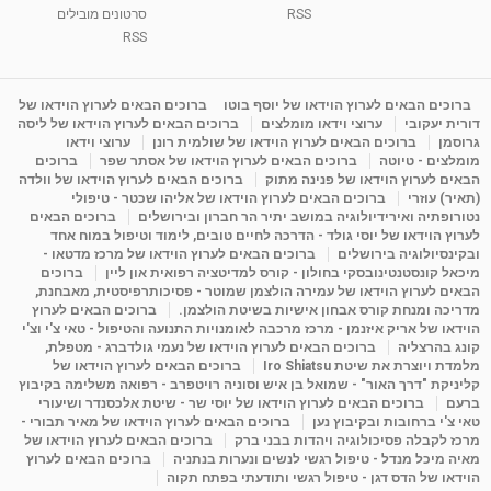
RSS
סרטונים מובילים
ליסה גרוסמן - המרכז לאימון התנהגותי - קשב
וריכוז ברעננה - הרצאת מבוא: אימון להצלחה של...
RSS
1:31:05
מאת
4 שנים
Shahar-vod
1,736 צפיות
מדיטציה בדמיון מודרך - היכרות עם האני הפנימי
ברוכים הבאים לערוץ הוידאו של יוסף בוטו
ברוכים הבאים לערוץ הוידאו של
דורית יעקובי
ערוצי וידאו מומלצים
ברוכים הבאים לערוץ הוידאו של ליסה
מאת
11 שנים
admin
3,649 צפיות
09:12
גרוסמן
ברוכים הבאים לערוץ הוידאו של שולמית רונן
ערוצי וידאו
מומלצים - טיוטה
ברוכים הבאים לערוץ הוידאו של אסתר שפר
ברוכים
הבאים לערוץ הוידאו של פנינה מתוק
ברוכים הבאים לערוץ הוידאו של וולדה
פנינה מתוק - מרכז "נתיב הלב" בהרצליה-
(תאיר) עוזרי
ברוכים הבאים לערוץ הוידאו של אליהו שכטר - טיפולי
מדיטציה-התחדשות
נטורופתיה ואירידיולוגיה במושב יתיר הר חברון ובירושלים
ברוכים הבאים
15:49
מאת
6 שנים
Shahar-vod
2,146 צפיות
לערוץ הוידאו של יוסי גולד - הדרכה לחיים טובים, לימוד וטיפול במוח אחד
ובקינסיולוגיה בירושלים
ברוכים הבאים לערוץ הוידאו של מרכז מדטאו -
מיכאל קונסטנטינובסקי בחולון - קורס למדיטציה רפואית און ליין
ברוכים
הבאים לערוץ הוידאו של עמירה הולצמן שמוטר - פסיכותרפיסטית, מאבחנת,
מדריכה ומנחת קורס אבחון אישיות בשיטת הולצמן.
ברוכים הבאים לערוץ
הוידאו של אריק איזנמן - מרכז מרכבה לאומנויות התנועה והטיפול - טאי צ'י וצ'י
קונג בהרצליה
ברוכים הבאים לערוץ הוידאו של נעמי גולדברג - מטפלת,
מלמדת ויוצרת את שיטת Iro Shiatsu
ברוכים הבאים לערוץ הוידאו של
קליניקת "דרך האור" - שמואל בן איש וסוניה רויטפרב - רפואה משלימה בקיבוץ
ברעם
ברוכים הבאים לערוץ הוידאו של יוסי שר - שיטת אלכסנדר ושיעורי
טאי צ'י ברחובות ובקיבוץ נען
ברוכים הבאים לערוץ הוידאו של מאיר תבורי -
מרכז לקבלה פסיכולוגיה ויהדות בבני ברק
ברוכים הבאים לערוץ הוידאו של
מאיה מיכל מנדל - טיפול רגשי לנשים ונערות בנתניה
ברוכים הבאים לערוץ
הוידאו של הדס דגן - טיפול רגשי ותודעתי בפתח תקוה