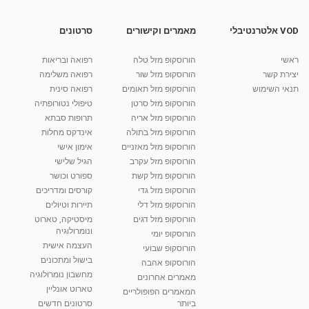
ד''ר עמי הירש
05:22
מאת
9 שנים
vod-galit
463 צפיות
VOD אלטרנטיבלי
מאמרים וקישורים
סרטונים
הסרת משקפיים בלייזר: ניתוח עיניים בהדסה
אופטימל
ראשי
הורוסקופ מזל טלה
רפואה ובריאות
01:28
מאת
11 שנים
vod-galit
525 צפיות
יצירת קשר
הורוסקופ מזל שור
רפואה משלימה
תנאי השימוש
הורוסקופ מזל תאומים
רפואה סינית
קרין גורן - העוגה המתגלצ’ת ללא קמח
הורוסקופ מזל סרטן
טיפולי נטורופתיה
מאת
7 שנים
Shahar-vod
38.5k צפיות
הורוסקופ מזל אריה
תרופות סבתא
הורוסקופ מזל בתולה
אינדקס מחלות
10:17
הורוסקופ מזל מאזניים
אימון אישי
יוסי שר - מתמחה בשיטת אלכסנדר וטאי צ'י
הורוסקופ מזל עקרב
הגיל שלישי
ברחובות ובקיבוץ נען
הורוסקופ מזל קשת
ספורט וכושר
מאת
7 שנים
Shahar-vod
2,738 צפיות
הורוסקופ מזל גדי
קורסים ומדריכים
01:37
הורוסקופ מזל דלי
תיירות וטיולים
רנה רז-גילו -טיפול אנרגטי ויעוץ רוחני - נומרולוגית
הורוסקופ מזל דגים
מיסטיקה, טארוט
בגבעת שמואל
ונומרולוגיה
הורוסקופ יומי
01:46
מאת
5 שנים
Shahar-vod
2,315 צפיות
העצמה אישית
הורוסקופ שבועי
בישול ומתכונים
הורוסקופ אהבה
סודות בתאריך הלידה, משמעות חודש הלידה -
מחשבון נומרולוגיה
ינואר זינה ליבשיץ נומרולוגית
מאמרים אחרונים
טארוט אונליין
05:37
מאת
10 שנים
vod-galit
3,263 צפיות
המאמרים הפופולריים
ביותר
סרטונים חדשים