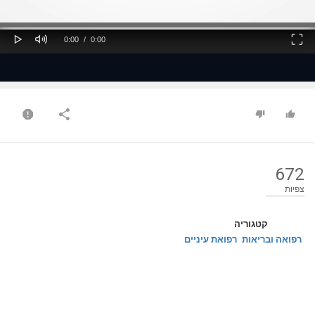
ss
Loaded
: 0%
0%
Play
Mute
Fullscreen
Current
Duration
0:00
/
0:00
Time
Time
672
צפיות
קטגוריה
רפואה ובריאות
רפואת עיניים