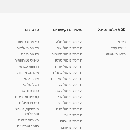
10:41
מאת
10 שנים
vod-galit
612 צפיות
שיטת גת גורן בתוכנית של פרופסור קרסו
מאת
10 שנים
vod-galit
623 צפיות
07:15
VOD אלטרנטיבלי
מאמרים וקישורים
סרטונים
ניר אסתרמן מספר על שיטת גרינברג אצל פרופסור
קרסו
ראשי
הורוסקופ מזל טלה
רפואה ובריאות
05:21
מאת
10 שנים
vod-galit
467 צפיות
יצירת קשר
הורוסקופ מזל שור
רפואה משלימה
תנאי השימוש
הורוסקופ מזל תאומים
רפואה סינית
קרין גורן - העוגה המתגלצ’ת ללא קמח
הורוסקופ מזל סרטן
טיפולי נטורופתיה
מאת
7 שנים
Shahar-vod
38.5k צפיות
הורוסקופ מזל אריה
תרופות סבתא
הורוסקופ מזל בתולה
אינדקס מחלות
10:17
הורוסקופ מזל מאזניים
אימון אישי
יוסי שר - מתמחה בשיטת אלכסנדר וטאי צ'י
הורוסקופ מזל עקרב
הגיל שלישי
ברחובות ובקיבוץ נען
הורוסקופ מזל קשת
ספורט וכושר
מאת
7 שנים
Shahar-vod
2,734 צפיות
הורוסקופ מזל גדי
קורסים ומדריכים
01:37
הורוסקופ מזל דלי
תיירות וטיולים
רנה רז-גילו -טיפול אנרגטי ויעוץ רוחני - נומרולוגית
הורוסקופ מזל דגים
מיסטיקה, טארוט
בגבעת שמואל
ונומרולוגיה
הורוסקופ יומי
01:46
מאת
5 שנים
Shahar-vod
2,310 צפיות
העצמה אישית
הורוסקופ שבועי
בישול ומתכונים
הורוסקופ אהבה
סודות בתאריך הלידה, משמעות חודש הלידה -