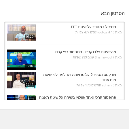
הסרטון הבא
פסיכולוג מספר על שיטת EFT
מאת
10 שנים
vod-galit
477 צפיות
04:20
מהי שיטת פלדנקרייז - פרופסור רפי קרסו
מאת
7 שנים
Shahar-vod
933 צפיות
12:07
פודקסט מספר 2 על טראומה והחלמה לפי שיטת
מוח אחד
55:41
מאת
3 חודשים
admin
170 צפיות
פרופסור קרסו ואהד אזולאי בשיחה על שיטת תאגיה
- בריאות 10
07:04
מאת
10 שנים
vod-galit
511 צפיות
התמכרות לאלכוהול פרופסור דנון עם פרופסור
קרסו