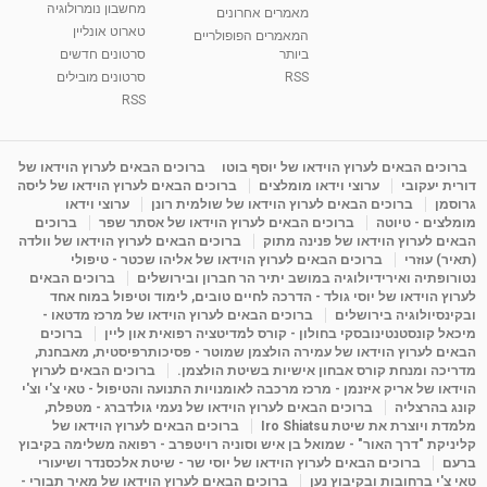
מחשבון נומרולוגיה
ינואר זינה ליבשיץ נומרולוגית
מאמרים אחרונים
טארוט אונליין
05:37
מאת
10 שנים
vod-galit
3,261 צפיות
המאמרים הפופולריים
ביותר
סרטונים חדשים
RSS
סרטונים מובילים
ליסה גרוסמן - המרכז לאימון התנהגותי - קשב
וריכוז ברעננה - הרצאת מבוא: אימון להצלחה של...
RSS
1:31:05
מאת
4 שנים
Shahar-vod
1,732 צפיות
מדיטציה בדמיון מודרך - היכרות עם האני הפנימי
ברוכים הבאים לערוץ הוידאו של יוסף בוטו
ברוכים הבאים לערוץ הוידאו של
דורית יעקובי
ערוצי וידאו מומלצים
ברוכים הבאים לערוץ הוידאו של ליסה
מאת
11 שנים
admin
3,644 צפיות
09:12
גרוסמן
ברוכים הבאים לערוץ הוידאו של שולמית רונן
ערוצי וידאו
מומלצים - טיוטה
ברוכים הבאים לערוץ הוידאו של אסתר שפר
ברוכים
הבאים לערוץ הוידאו של פנינה מתוק
ברוכים הבאים לערוץ הוידאו של וולדה
פנינה מתוק - מרכז "נתיב הלב" בהרצליה-
(תאיר) עוזרי
ברוכים הבאים לערוץ הוידאו של אליהו שכטר - טיפולי
מדיטציה-התחדשות
נטורופתיה ואירידיולוגיה במושב יתיר הר חברון ובירושלים
ברוכים הבאים
15:49
מאת
6 שנים
Shahar-vod
2,143 צפיות
לערוץ הוידאו של יוסי גולד - הדרכה לחיים טובים, לימוד וטיפול במוח אחד
ובקינסיולוגיה בירושלים
ברוכים הבאים לערוץ הוידאו של מרכז מדטאו -
מיכאל קונסטנטינובסקי בחולון - קורס למדיטציה רפואית און ליין
ברוכים
הבאים לערוץ הוידאו של עמירה הולצמן שמוטר - פסיכותרפיסטית, מאבחנת,
מדריכה ומנחת קורס אבחון אישיות בשיטת הולצמן.
ברוכים הבאים לערוץ
הוידאו של אריק איזנמן - מרכז מרכבה לאומנויות התנועה והטיפול - טאי צ'י וצ'י
קונג בהרצליה
ברוכים הבאים לערוץ הוידאו של נעמי גולדברג - מטפלת,
מלמדת ויוצרת את שיטת Iro Shiatsu
ברוכים הבאים לערוץ הוידאו של
קליניקת "דרך האור" - שמואל בן איש וסוניה רויטפרב - רפואה משלימה בקיבוץ
ברעם
ברוכים הבאים לערוץ הוידאו של יוסי שר - שיטת אלכסנדר ושיעורי
טאי צ'י ברחובות ובקיבוץ נען
ברוכים הבאים לערוץ הוידאו של מאיר תבורי -