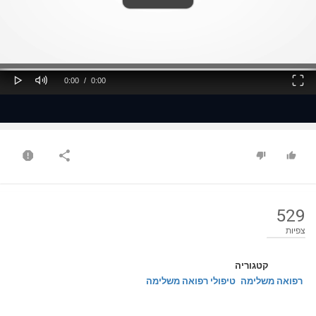
ss
Loaded
: 0%
0%
Play
Mute
Fullscreen
Current
Duration
0:00
/
0:00
Time
Time
529
צפיות
קטגוריה
רפואה משלימה
טיפולי רפואה משלימה