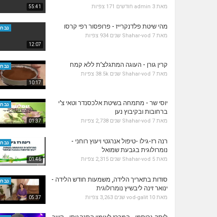
מאת
3 חודשים
admin
171 צפיות
55:41
מהי שיטת פלדנקרייז - פרופסור רפי קרסו
נבחר
מאת
7 שנים
Shahar-vod
934 צפיות
12:07
קרין גורן - העוגה המתגלצ’ת ללא קמח
נבחר
מאת
7 שנים
Shahar-vod
38.5k צפיות
10:17
יוסי שר - מתמחה בשיטת אלכסנדר וטאי צ'י
נבחר
ברחובות ובקיבוץ נען
מאת
7 שנים
Shahar-vod
2,738 צפיות
01:37
רנה רז-גילו -טיפול אנרגטי ויעוץ רוחני -
נבחר
נומרולוגית בגבעת שמואל
מאת
5 שנים
Shahar-vod
2,315 צפיות
01:46
סודות בתאריך הלידה, משמעות חודש הלידה -
נבחר
ינואר זינה ליבשיץ נומרולוגית
מאת
10 שנים
vod-galit
3,263 צפיות
05:37