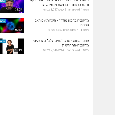
ליסה גרוסמן - המרכז לאימון התנהגותי - קשב
נבחר
וריכוז ברעננה - הרצאת מבוא: אימון...
מאת
4 שנים
Shahar-vod
1,737 צפיות
1:31:05
מדיטציה בדמיון מודרך - היכרות עם האני
נבחר
הפנימי
מאת
11 שנים
admin
3,650 צפיות
09:12
פנינה מתוק - מרכז "נתיב הלב" בהרצליה-
נבחר
מדיטציה-התחדשות
מאת
6 שנים
Shahar-vod
2,146 צפיות
15:49