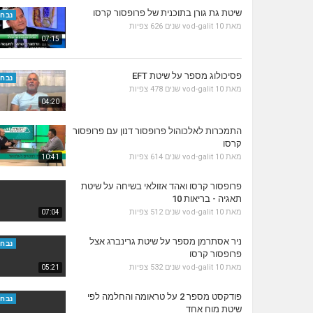
שיטת גת גורן בתוכנית של פרופסור קרסו
נבחר
מאת
10 שנים
vod-galit
626 צפיות
07:15
פסיכולוג מספר על שיטת EFT
נבחר
מאת
10 שנים
vod-galit
478 צפיות
04:20
התמכרות לאלכוהול פרופסור דנון עם פרופסור
קרסו
מאת
10 שנים
vod-galit
614 צפיות
10:41
פרופסור קרסו ואהד אזולאי בשיחה על שיטת
תאגיה - בריאות 10
מאת
10 שנים
vod-galit
512 צפיות
07:04
ניר אסתרמן מספר על שיטת גרינברג אצל
נבחר
פרופסור קרסו
מאת
10 שנים
vod-galit
532 צפיות
05:21
פודקסט מספר 2 על טראומה והחלמה לפי
נבחר
שיטת מוח אחד