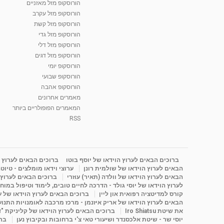
הורוסקופ מזל מאזניים
הורוסקופ מזל עקרב
הורוסקופ מזל קשת
הורוסקופ מזל גדי
הורוסקופ מזל דלי
הורוסקופ מזל דגים
הורוסקופ יומי
הורוסקופ שבועי
הורוסקופ אהבה
מאמרים אחרונים
המאמרים הפופולריים ביותר
RSS
ברוכים הבאים לערוץ הוידאו של יוסף בוטו
ברוכים הבאים לערוץ ה
הבאים לערוץ הוידאו של שולמית רונן
ערוצי וידאו מומלצים - טיוט
הבאים לערוץ הוידאו של וולדה (תאיר) עוזרי
ברוכים הבאים לערוץ ה
לערוץ הוידאו של יוסי גולד - הדרכה לחיים טובים, לימוד וטיפול במוח
קורס למדיטציה רפואית און ליין
ברוכים הבאים לערוץ הוידאו של 
הבאים לערוץ הוידאו של אריק איזנמן - מרכז מרכבה לאומנויות התנועה 
את שיטת Iro Shiatsu
ברוכים הבאים לערוץ הוידאו של קליניקת "
יוסי שר - שיטת אלכסנדר ושיעורי טאי צ'י ברחובות ובקיבוץ נען
ברו