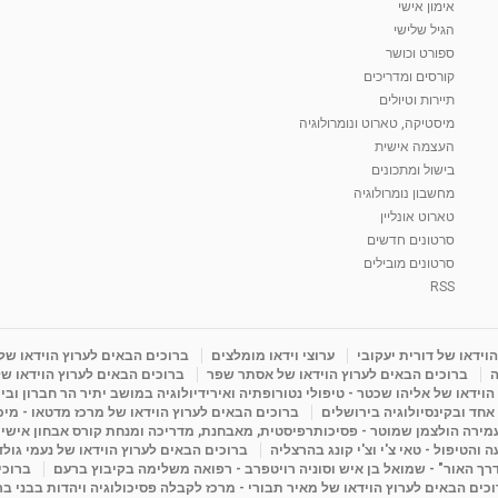
אימון אישי
הגיל שלישי
ספורט וכושר
קורסים ומדריכים
תיירות וטיולים
מיסטיקה, טארוט ונומרולוגיה
העצמה אישית
בישול ומתכונים
מחשבון נומרולוגיה
טארוט אונליין
סרטונים חדשים
סרטונים מובילים
RSS
וידאו של דורית יעקובי
ערוצי וידאו מומלצים
ברוכים הבאים לערוץ הוידאו של
ה
ברוכים הבאים לערוץ הוידאו של אסתר שפר
ברוכים הבאים לערוץ הוידאו של
וידאו של אליהו שכטר - טיפולי נטורופתיה ואירידיולוגיה במושב יתיר הר חברון ובי
 אחד ובקינסיולוגיה בירושלים
ברוכים הבאים לערוץ הוידאו של מרכז מדטאו - מיכא
עמירה הולצמן שמוטר - פסיכותרפיסטית, מאבחנת, מדריכה ומנחת קורס אבחון אישי
והטיפול - טאי צ'י וצ'י קונג בהרצליה
ברוכים הבאים לערוץ הוידאו של נעמי גול
דרך האור" - שמואל בן איש וסוניה רויטפרב - רפואה משלימה בקיבוץ ברעם
ברוכי
כים הבאים לערוץ הוידאו של מאיר תבורי - מרכז לקבלה פסיכולוגיה ויהדות בבני ב