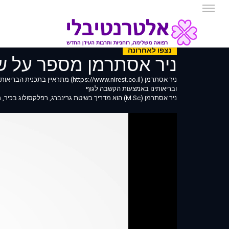
נצפו לאחרונה
ניר אסתרמן מספר על שי
ניר אסתרמן (s://www.nirest.co.il
ובריאותינו באמצעות הקשבה לגוף
ניר אסתרמן (M.Sc) הוא מדריך בשיטת גרינברג, רפלקסולוג בכיר, מרצה על הקשבה לגוף והחלמה רגשית. הקליניקה שלו נמצאת בבית האדום בנס ציונה