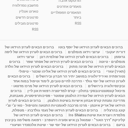
הורוסקופ אהבה
סודות בתאריך הלידה, משמעות חודש הלידה -
מחשבון נומרולוגיה
ינואר זינה ליבשיץ נומרולוגית
מאמרים אחרונים
טארוט אונליין
05:37
מאת
10 שנים
vod-galit
3,262 צפיות
המאמרים הפופולריים
ביותר
סרטונים חדשים
RSS
סרטונים מובילים
ליסה גרוסמן - המרכז לאימון התנהגותי - קשב
וריכוז ברעננה - הרצאת מבוא: אימון להצלחה של...
RSS
1:31:05
מאת
4 שנים
Shahar-vod
1,736 צפיות
מדיטציה בדמיון מודרך - היכרות עם האני הפנימי
ברוכים הבאים לערוץ הוידאו של יוסף בוטו
ברוכים הבאים לערוץ הוידאו של
דורית יעקובי
ערוצי וידאו מומלצים
ברוכים הבאים לערוץ הוידאו של ליסה
מאת
11 שנים
admin
3,648 צפיות
09:12
גרוסמן
ברוכים הבאים לערוץ הוידאו של שולמית רונן
ערוצי וידאו
מומלצים - טיוטה
ברוכים הבאים לערוץ הוידאו של אסתר שפר
ברוכים
הבאים לערוץ הוידאו של פנינה מתוק
ברוכים הבאים לערוץ הוידאו של וולדה
פנינה מתוק - מרכז "נתיב הלב" בהרצליה-
(תאיר) עוזרי
ברוכים הבאים לערוץ הוידאו של אליהו שכטר - טיפולי
מדיטציה-התחדשות
נטורופתיה ואירידיולוגיה במושב יתיר הר חברון ובירושלים
ברוכים הבאים
15:49
מאת
6 שנים
Shahar-vod
2,146 צפיות
לערוץ הוידאו של יוסי גולד - הדרכה לחיים טובים, לימוד וטיפול במוח אחד
ובקינסיולוגיה בירושלים
ברוכים הבאים לערוץ הוידאו של מרכז מדטאו -
מיכאל קונסטנטינובסקי בחולון - קורס למדיטציה רפואית און ליין
ברוכים
הבאים לערוץ הוידאו של עמירה הולצמן שמוטר - פסיכותרפיסטית, מאבחנת,
מדריכה ומנחת קורס אבחון אישיות בשיטת הולצמן.
ברוכים הבאים לערוץ
הוידאו של אריק איזנמן - מרכז מרכבה לאומנויות התנועה והטיפול - טאי צ'י וצ'י
קונג בהרצליה
ברוכים הבאים לערוץ הוידאו של נעמי גולדברג - מטפלת,
מלמדת ויוצרת את שיטת Iro Shiatsu
ברוכים הבאים לערוץ הוידאו של
קליניקת "דרך האור" - שמואל בן איש וסוניה רויטפרב - רפואה משלימה בקיבוץ
ברעם
ברוכים הבאים לערוץ הוידאו של יוסי שר - שיטת אלכסנדר ושיעורי