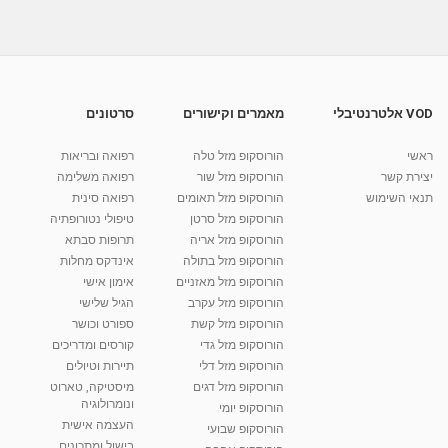
06:12
מתכון לסלט קינואה ובורגול עשיר ומהיר
מאת
11 שנים
admin
528 צפיות
02:55
VOD אלטרנטיבלי
מאמרים וקישורים
סרטונים
מתכון לתבשיל דגים - שגב במטבח
ראשי
הורוסקופ מזל טלה
רפואה ובריאות
מאת
11 שנים
admin
854 צפיות
00:36
יצירת קשר
הורוסקופ מזל שור
רפואה משלימה
תנאי השימוש
הורוסקופ מזל תאומים
רפואה סינית
קרין גורן - העוגה המתגלצ’ת ללא קמח
הורוסקופ מזל סרטן
טיפולי נטורופתיה
מאת
7 שנים
Shahar-vod
38.5k צפיות
הורוסקופ מזל אריה
תרופות סבתא
הורוסקופ מזל בתולה
אינדקס מחלות
10:17
הורוסקופ מזל מאזניים
אימון אישי
יוסי שר - מתמחה בשיטת אלכסנדר וטאי צ'י
הורוסקופ מזל עקרב
הגיל שלישי
ברחובות ובקיבוץ נען
הורוסקופ מזל קשת
ספורט וכושר
מאת
7 שנים
Shahar-vod
2,738 צפיות
הורוסקופ מזל גדי
קורסים ומדריכים
01:37
הורוסקופ מזל דלי
תיירות וטיולים
רנה רז-גילו -טיפול אנרגטי ויעוץ רוחני - נומרולוגית
הורוסקופ מזל דגים
מיסטיקה, טארוט
בגבעת שמואל
ונומרולוגיה
הורוסקופ יומי
01:46
מאת
5 שנים
Shahar-vod
2,314 צפיות
העצמה אישית
הורוסקופ שבועי
בישול ומתכונים