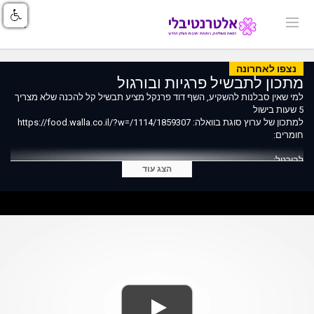
נצפו לאחרונה
מתכון לתבשיל פרגיות ובורגול
למי שאין סבלנות להשקיע, השף דוד פרנקל מציע תבשיל קל להכנה שלא מצריך
5 שעות בישול
למתכון של ערוץ סוגת בוואלה: https://food.walla.co.il/?w=/1114/1859307
חומרים:
לבורגול:
הצג עוד
250 גרם בורגול דק
375 מ"ל מים
כוס זיתים קצוצים
קליפת לימון מגורדת
כוס תערובת עשבי תיבול (אורגנו, נענע, בזיליקום, פטרוזיליה, כוסברה)
מרינדה לפרגית:
2 כוסות שמן קנולה
צרור עלי פטרוזיליה
צרור עלי כוסברה
חופן עלי אורגנו
חופן עלי בזיליקום