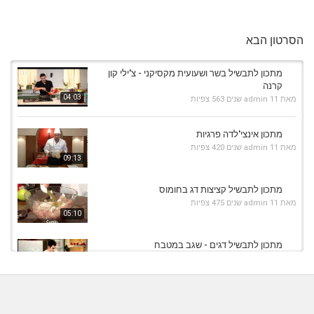
הסרטון הבא
מתכון לתבשיל בשר ושעועית מקסיקני - צ'ילי קון
קרנה
04:03
מאת
11 שנים
admin
563 צפיות
מתכון אינצי'לדה פרגיות
מאת
11 שנים
admin
420 צפיות
09:13
מתכון לתבשיל קציצות דג בחומוס
מאת
11 שנים
admin
475 צפיות
05:10
מתכון לתבשיל דגים - שגב במטבח
מאת
11 שנים
admin
565 צפיות
09:04
מתכון לשווארמה פרגיות - שלב אחרי שלב
מאת
7 שנים
Shahar-vod
760 צפיות