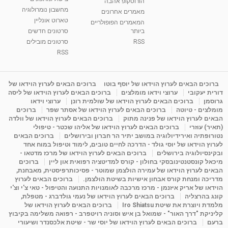
הורוסקופ אהבה
סודות בתאריך הלידה, משמעות חודש הלידה -
מחשבון נומרולוגיה
ינואר זינה ליבשיץ נומרולוגית
מאמרים אחרונים
טארוט אונליין
05:37
מאת
10 שנים
vod-galit
3,263 צפיות
המאמרים הפופולריים
ביותר
סרטונים חדשים
RSS
סרטונים מובילים
ליסה גרוסמן - המרכז לאימון התנהגותי - קשב
וריכוז ברעננה - הרצאת מבוא: אימון להצלחה של...
RSS
1:31:05
מאת
4 שנים
Shahar-vod
1,736 צפיות
מדיטציה בדמיון מודרך - היכרות עם האני הפנימי
ברוכים הבאים לערוץ הוידאו של יוסף בוטו
ברוכים הבאים לערוץ הוידאו של
דורית יעקובי
ערוצי וידאו מומלצים
ברוכים הבאים לערוץ הוידאו של ליסה
מאת
11 שנים
admin
3,649 צפיות
09:12
גרוסמן
ברוכים הבאים לערוץ הוידאו של שולמית רונן
ערוצי וידאו
מומלצים - טיוטה
ברוכים הבאים לערוץ הוידאו של אסתר שפר
ברוכים
הבאים לערוץ הוידאו של פנינה מתוק
ברוכים הבאים לערוץ הוידאו של וולדה
פנינה מתוק - מרכז "נתיב הלב" בהרצליה-
(תאיר) עוזרי
ברוכים הבאים לערוץ הוידאו של אליהו שכטר - טיפולי
מדיטציה-התחדשות
נטורופתיה ואירידיולוגיה במושב יתיר הר חברון ובירושלים
ברוכים הבאים
15:49
מאת
6 שנים
Shahar-vod
2,146 צפיות
לערוץ הוידאו של יוסי גולד - הדרכה לחיים טובים, לימוד וטיפול במוח אחד
ובקינסיולוגיה בירושלים
ברוכים הבאים לערוץ הוידאו של מרכז מדטאו -
מיכאל קונסטנטינובסקי בחולון - קורס למדיטציה רפואית און ליין
ברוכים
הבאים לערוץ הוידאו של עמירה הולצמן שמוטר - פסיכותרפיסטית, מאבחנת,
מדריכה ומנחת קורס אבחון אישיות בשיטת הולצמן.
ברוכים הבאים לערוץ
הוידאו של אריק איזנמן - מרכז מרכבה לאומנויות התנועה והטיפול - טאי צ'י וצ'י
קונג בהרצליה
ברוכים הבאים לערוץ הוידאו של נעמי גולדברג - מטפלת,
מלמדת ויוצרת את שיטת Iro Shiatsu
ברוכים הבאים לערוץ הוידאו של
קליניקת "דרך האור" - שמואל בן איש וסוניה רויטפרב - רפואה משלימה בקיבוץ
ברעם
ברוכים הבאים לערוץ הוידאו של יוסי שר - שיטת אלכסנדר ושיעורי