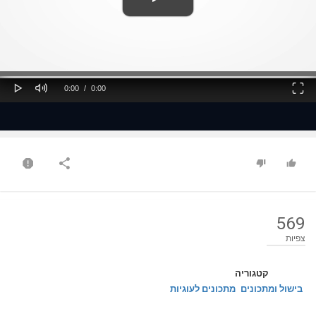
ss
Loaded
: 0%
0%
Play
Mute
Fullscreen
Current
Duration
0:00
/
0:00
Time
Time
569
צפיות
קטגוריה
בישול ומתכונים
מתכונים לעוגיות