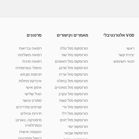
04:32
מתכון לקדירת בשר - ישראל היום
מאת
11 שנים
admin
600 צפיות
05:27
VOD אלטרנטיבלי
מאמרים וקישורים
סרטונים
מתכון לעוגיות בראוניז - ישראל היום
ראשי
הורוסקופ מזל טלה
רפואה ובריאות
מאת
11 שנים
admin
539 צפיות
04:33
יצירת קשר
הורוסקופ מזל שור
רפואה משלימה
תנאי השימוש
הורוסקופ מזל תאומים
רפואה סינית
קרין גורן - העוגה המתגלצ’ת ללא קמח
הורוסקופ מזל סרטן
טיפולי נטורופתיה
מאת
7 שנים
Shahar-vod
38.5k צפיות
הורוסקופ מזל אריה
תרופות סבתא
הורוסקופ מזל בתולה
אינדקס מחלות
10:17
הורוסקופ מזל מאזניים
אימון אישי
יוסי שר - מתמחה בשיטת אלכסנדר וטאי צ'י
הורוסקופ מזל עקרב
הגיל שלישי
ברחובות ובקיבוץ נען
הורוסקופ מזל קשת
ספורט וכושר
מאת
7 שנים
Shahar-vod
2,738 צפיות
הורוסקופ מזל גדי
קורסים ומדריכים
01:37
הורוסקופ מזל דלי
תיירות וטיולים
רנה רז-גילו -טיפול אנרגטי ויעוץ רוחני - נומרולוגית
הורוסקופ מזל דגים
מיסטיקה, טארוט
בגבעת שמואל
ונומרולוגיה
הורוסקופ יומי
01:46
מאת
5 שנים
Shahar-vod
2,315 צפיות
העצמה אישית
הורוסקופ שבועי
בישול ומתכונים