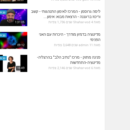
ליסה גרוסמן - המרכז לאימון התנהגותי - קשב
נבחר
וריכוז ברעננה - הרצאת מבוא: אימון...
מאת
4 שנים
Shahar-vod
1,736 צפיות
1:31:05
מדיטציה בדמיון מודרך - היכרות עם האני
נבחר
הפנימי
מאת
11 שנים
admin
3,648 צפיות
09:12
פנינה מתוק - מרכז "נתיב הלב" בהרצליה-
נבחר
מדיטציה-התחדשות
מאת
6 שנים
Shahar-vod
2,146 צפיות
15:49