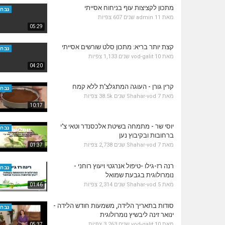
מתכון לקציצות עוף בניחוח אסייתי
נבחר
מאת
11 שנים
admin
607 צפיות
05:29
קצת יותר בריא: מתכון סלט שורשים אסייתי
נבחר
מאת
10 שנים
vod-galit
1,133 צפיות
04:20
קרין גורן - העוגה המתגלצ’ת ללא קמח
נבחר
מאת
7 שנים
Shahar-vod
38.5k צפיות
10:17
יוסי שר - מתמחה בשיטת אלכסנדר וטאי צ'י
נבחר
ברחובות ובקיבוץ נען
מאת
7 שנים
Shahar-vod
2,738 צפיות
01:37
רנה רז-גילו -טיפול אנרגטי ויעוץ רוחני -
נבחר
נומרולוגית בגבעת שמואל
מאת
5 שנים
Shahar-vod
2,314 צפיות
01:46
סודות בתאריך הלידה, משמעות חודש הלידה -
נבחר
ינואר זינה ליבשיץ נומרולוגית
מאת
10 שנים
vod-galit
3,263 צפיות
05:37