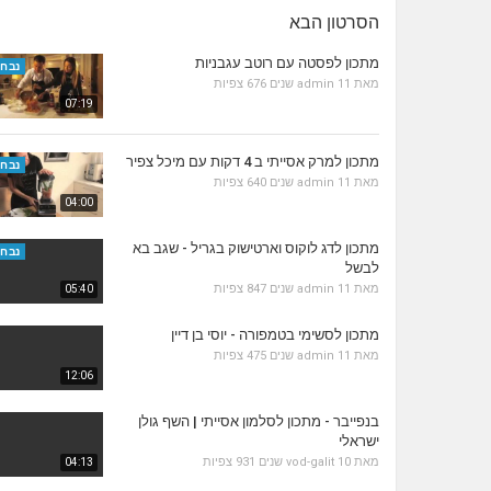
הסרטון הבא
מתכון לפסטה עם רוטב עגבניות
נבחר
מאת
11 שנים
admin
676 צפיות
07:19
מתכון למרק אסייתי ב 4 דקות עם מיכל צפיר
נבחר
מאת
11 שנים
admin
640 צפיות
04:00
מתכון לדג לוקוס וארטישוק בגריל - שגב בא
נבחר
לבשל
מאת
11 שנים
admin
847 צפיות
05:40
מתכון לסשימי בטמפורה - יוסי בן דיין
מאת
11 שנים
admin
475 צפיות
12:06
בנפייבר - מתכון לסלמון אסייתי | השף גולן
ישראלי
מאת
10 שנים
vod-galit
931 צפיות
04:13