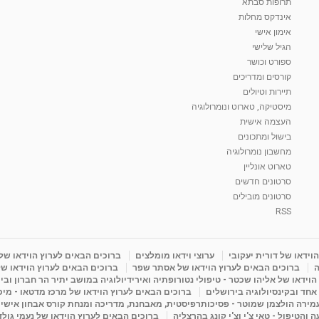
תרופות סבתא
אינדקס מחלות
אימון אישי
הגיל שלישי
ספורט וכושר
קורסים ומדריכים
תיירות וטיולים
מיסטיקה, טארוט ונומרולוגיה
העצמה אישית
בישול ומתכונים
מחשבון נומרולוגיה
טארוט אונליין
סרטונים חדשים
סרטונים מובילים
RSS
וידאו של דורית יעקובי
ערוצי וידאו מומלצים
ברוכים הבאים לערוץ הוידאו של
ה
ברוכים הבאים לערוץ הוידאו של אסתר שפר
ברוכים הבאים לערוץ הוידאו של
וידאו של אליהו שכטר - טיפולי נטורופתיה ואירידיולוגיה במושב יתיר הר חברון ובי
 אחד ובקינסיולוגיה בירושלים
ברוכים הבאים לערוץ הוידאו של מרכז מדטאו - מיכא
עמירה הולצמן שמוטר - פסיכותרפיסטית, מאבחנת, מדריכה ומנחת קורס אבחון אישי
והטיפול - טאי צ'י וצ'י קונג בהרצליה
ברוכים הבאים לערוץ הוידאו של נעמי גול