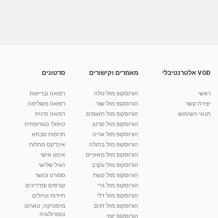
מתכון לסלט חם של אורז אדום עם ירקות צלויים
מאת
11 שנים
admin
580 צפיות
03:19
עוף מוקפץ עם ירקות BeOK
מאת
10 שנים
vod-galit
765 צפיות
03:52
VOD אלטרנטיבלי
מאמרים וקישורים
סרטונים
מתכון למרק ירקות וגריסים
ראשי
הורוסקופ מזל טלה
רפואה ובריאות
מאת
11 שנים
admin
671 צפיות
03:43
יצירת קשר
הורוסקופ מזל שור
רפואה משלימה
תנאי השימוש
הורוסקופ מזל תאומים
רפואה סינית
קרין גורן - העוגה המתגלצ’ת ללא קמח
הורוסקופ מזל סרטן
טיפולי נטורופתיה
מאת
7 שנים
Shahar-vod
38.5k צפיות
הורוסקופ מזל אריה
תרופות סבתא
הורוסקופ מזל בתולה
אינדקס מחלות
10:17
הורוסקופ מזל מאזניים
אימון אישי
יוסי שר - מתמחה בשיטת אלכסנדר וטאי צ'י
הורוסקופ מזל עקרב
הגיל שלישי
ברחובות ובקיבוץ נען
הורוסקופ מזל קשת
ספורט וכושר
מאת
7 שנים
Shahar-vod
2,738 צפיות
הורוסקופ מזל גדי
קורסים ומדריכים
01:37
הורוסקופ מזל דלי
תיירות וטיולים
רנה רז-גילו -טיפול אנרגטי ויעוץ רוחני - נומרולוגית
הורוסקופ מזל דגים
מיסטיקה, טארוט
בגבעת שמואל
ונומרולוגיה
הורוסקופ יומי
01:46
מאת
5 שנים
Shahar-vod
2,314 צפיות