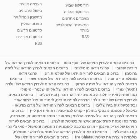
העצמה אישית
הורוסקופ שבועי
בישול ומתכונים
הורוסקופ אהבה
סודות בתאריך הלידה, משמעות חודש הלידה -
מחשבון נומרולוגיה
ינואר זינה ליבשיץ נומרולוגית
מאמרים אחרונים
טארוט אונליין
05:37
מאת
10 שנים
vod-galit
3,262 צפיות
המאמרים הפופולריים
ביותר
סרטונים חדשים
RSS
סרטונים מובילים
ליסה גרוסמן - המרכז לאימון התנהגותי - קשב
וריכוז ברעננה - הרצאת מבוא: אימון להצלחה של...
RSS
1:31:05
מאת
4 שנים
Shahar-vod
1,736 צפיות
מדיטציה בדמיון מודרך - היכרות עם האני הפנימי
ברוכים הבאים לערוץ הוידאו של יוסף בוטו
ברוכים הבאים לערוץ הוידאו של
דורית יעקובי
ערוצי וידאו מומלצים
ברוכים הבאים לערוץ הוידאו של ליסה
מאת
11 שנים
admin
3,648 צפיות
09:12
גרוסמן
ברוכים הבאים לערוץ הוידאו של שולמית רונן
ערוצי וידאו
מומלצים - טיוטה
ברוכים הבאים לערוץ הוידאו של אסתר שפר
ברוכים
הבאים לערוץ הוידאו של פנינה מתוק
ברוכים הבאים לערוץ הוידאו של וולדה
פנינה מתוק - מרכז "נתיב הלב" בהרצליה-
(תאיר) עוזרי
ברוכים הבאים לערוץ הוידאו של אליהו שכטר - טיפולי
מדיטציה-התחדשות
נטורופתיה ואירידיולוגיה במושב יתיר הר חברון ובירושלים
ברוכים הבאים
15:49
מאת
6 שנים
Shahar-vod
2,146 צפיות
לערוץ הוידאו של יוסי גולד - הדרכה לחיים טובים, לימוד וטיפול במוח אחד
ובקינסיולוגיה בירושלים
ברוכים הבאים לערוץ הוידאו של מרכז מדטאו -
מיכאל קונסטנטינובסקי בחולון - קורס למדיטציה רפואית און ליין
ברוכים
הבאים לערוץ הוידאו של עמירה הולצמן שמוטר - פסיכותרפיסטית, מאבחנת,
מדריכה ומנחת קורס אבחון אישיות בשיטת הולצמן.
ברוכים הבאים לערוץ
הוידאו של אריק איזנמן - מרכז מרכבה לאומנויות התנועה והטיפול - טאי צ'י וצ'י
קונג בהרצליה
ברוכים הבאים לערוץ הוידאו של נעמי גולדברג - מטפלת,
מלמדת ויוצרת את שיטת Iro Shiatsu
ברוכים הבאים לערוץ הוידאו של