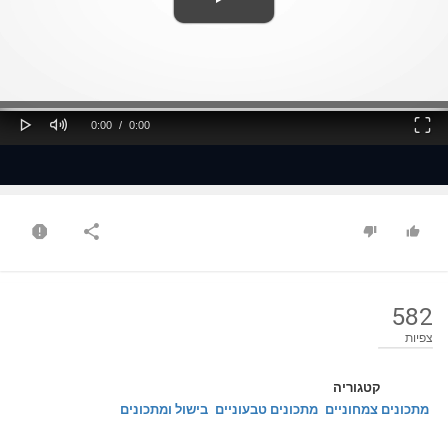
ss
Loaded
: 0%
0%
Play
Mute
Fullscreen
Current
Duration
0:00
/
0:00
Time
Time
582
צפיות
קטגוריה
מתכונים צמחוניים
מתכונים טבעוניים
בישול ומתכונים