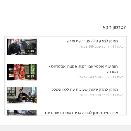
הסרטון הבא
מתכון למרק טלה עם ירקות שורש
מאת
11 שנים
admin
689 צפיות
04:48
חזה עוף מוקפץ עם ירקות, פסטה ואספרגוס -
מטרנה
10:13
מאת
11 שנים
admin
643 צפיות
מתכון למרק ירקות ושעועית עם לקט איטלקי
מאת
11 שנים
admin
529 צפיות
04:01
אריה טייב מתכון להכנה גבינת טופו טבעונית עם
סגולות...
09:08
מאת
10 שנים
vod-galit
822 צפיות