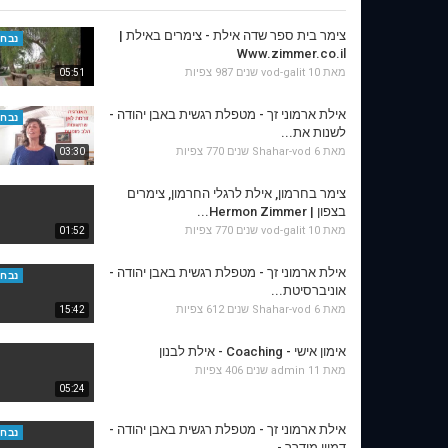
צימר בית ספר שדה אילת - צימרים באילת |
נבחר
Www.zimmer.co.il
מאת
10 שנים
vod-galit
987 צפיות
05:51
אילת ארמוני זך - מטפלת רגשית באבן יהודה -
נבחר
לשנות את...
מאת
6 שנים
Shahar-vod
770 צפיות
03:30
צימר בחרמון, אילת לרגלי החרמון, צימרים
בצפון | Hermon Zimmer...
מאת
10 שנים
vod-galit
770 צפיות
01:52
אילת ארמוני זך - מטפלת רגשית באבן יהודה -
נבחר
אוניברסיטת...
מאת
6 שנים
Shahar-vod
612 צפיות
15:42
אימון אישי - Coaching - אילת לבנון
מאת
11 שנים
admin
406 צפיות
05:24
אילת ארמוני זך - מטפלת רגשית באבן יהודה -
נבחר
דמיון מודרך -...