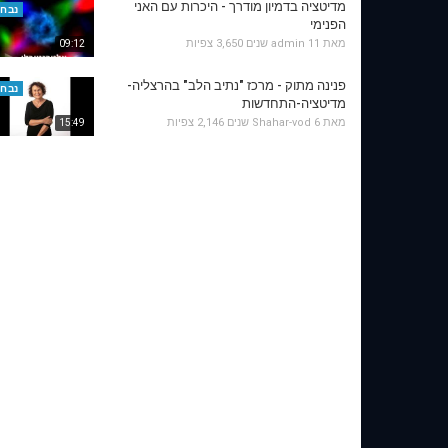
מדיטציה בדמיון מודרך - היכרות עם האני
נבחר
הפנימי
מאת
11 שנים
admin
3,650 צפיות
09:12
פנינה מתוק - מרכז "נתיב הלב" בהרצליה-
נבחר
מדיטציה-התחדשות
מאת
6 שנים
Shahar-vod
2,146 צפיות
15:49