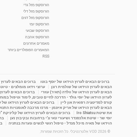
הורוסקופ מזל גדי
הורוסקופ מזל דלי
הורוסקופ מזל דגים
הורוסקופ יומי
הורוסקופ שבועי
הורוסקופ אהבה
מאמרים אחרונים
המאמרים הפופולריים ביותר
RSS
ברוכים הבאים לערוץ הוידאו של יוסף בוטו
ברוכים הבאים לערוץ ה
הבאים לערוץ הוידאו של שולמית רונן
ערוצי וידאו מומלצים - טיוט
הבאים לערוץ הוידאו של וולדה (תאיר) עוזרי
ברוכים הבאים לערוץ ה
לערוץ הוידאו של יוסי גולד - הדרכה לחיים טובים, לימוד וטיפול במוח
קורס למדיטציה רפואית און ליין
ברוכים הבאים לערוץ הוידאו של 
הבאים לערוץ הוידאו של אריק איזנמן - מרכז מרכבה לאומנויות התנועה 
את שיטת Iro Shiatsu
ברוכים הבאים לערוץ הוידאו של קליניקת "
יוסי שר - שיטת אלכסנדר ושיעורי טאי צ'י ברחובות ובקיבוץ נען
ברו
הוידאו של מאיה מיכל מנדל - טיפול רגשי לנשים ונערות בנתניה
בר
© 2026 VOD אלטרנטיבלי. כל הזכויות שמורות.