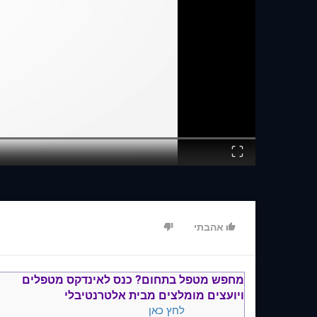
Fullscreen
אהבתי
מחפש מטפל בתחום?
כנס ל
אינדקס מטפלים
ויועצים
מומלצים
מבית אלטרנטיבלי
הקלד שם, או
לחץ כאן