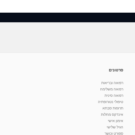
סרטונים
רפואה ובריאות
רפואה משלימה
רפואה סינית
טיפולי נטורופתיה
תרופות סבתא
אינדקס מחלות
אימון אישי
הגיל שלישי
ספורט וכושר