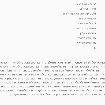
קורסים ומדריכים
תיירות וטיולים
מיסטיקה, טארוט ונומרולוגיה
העצמה אישית
בישול ומתכונים
מחשבון נומרולוגיה
טארוט אונליין
סרטונים חדשים
סרטונים מובילים
RSS
וידאו של דורית יעקובי
ערוצי וידאו מומלצים
ברוכים הבאים לערוץ הוידאו של
ה
ברוכים הבאים לערוץ הוידאו של אסתר שפר
ברוכים הבאים לערוץ הוידאו של
וידאו של אליהו שכטר - טיפולי נטורופתיה ואירידיולוגיה במושב יתיר הר חברון ובי
 אחד ובקינסיולוגיה בירושלים
ברוכים הבאים לערוץ הוידאו של מרכז מדטאו - מיכא
עמירה הולצמן שמוטר - פסיכותרפיסטית, מאבחנת, מדריכה ומנחת קורס אבחון אישי
והטיפול - טאי צ'י וצ'י קונג בהרצליה
ברוכים הבאים לערוץ הוידאו של נעמי גול
דרך האור" - שמואל בן איש וסוניה רויטפרב - רפואה משלימה בקיבוץ ברעם
ברוכי
כים הבאים לערוץ הוידאו של מאיר תבורי - מרכז לקבלה פסיכולוגיה ויהדות בבני ב
וכים הבאים לערוץ הוידאו של הדס דגן - טיפול רגשי ותודעתי בפתח תקוה