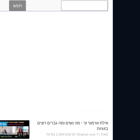
הסרטון הבא
אילת ארמוני זך - מה נשים ומה גברים רוצים
נבחר
בזוגיות
מאת
11 חודשים
Shahar-vod
2,509 צפיות
51:01