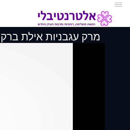
מרק עגבניות אילת ברק