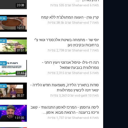
מאת
6 שנים
Shahar-vod
535 צפיות
20:08
קרין גורן - העוגה המתגלצ’ת ללא קמח
נבחר
מאת
7 שנים
Shahar-vod
38.5k צפיות
10:17
יוסי שר - מתמחה בשיטת אלכסנדר וטאי צ'י
נבחר
ברחובות ובקיבוץ נען
מאת
7 שנים
Shahar-vod
2,738 צפיות
01:37
רנה רז-גילו -טיפול אנרגטי ויעוץ רוחני -
נבחר
נומרולוגית בגבעת שמואל
מאת
5 שנים
Shahar-vod
2,315 צפיות
01:46
סודות בתאריך הלידה, משמעות חודש הלידה -
נבחר
ינואר זינה ליבשיץ נומרולוגית
מאת
10 שנים
vod-galit
3,263 צפיות
05:37
ליסה גרוסמן - המרכז לאימון התנהגותי - קשב
נבחר
וריכוז ברעננה - הרצאת מבוא: אימון...
מאת
4 שנים
Shahar-vod
1,737 צפיות
1:31:05