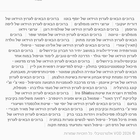
1:31:05
מאת
4 שנים
Shahar-vod
1,732 צפיות
מדיטציה בדמיון מודרך - היכרות עם האני הפנימי
ברוכים הבאים לערוץ הוידאו של יוסף בוטו
ברוכים הבאים לערוץ הוידאו של
דורית יעקובי
ערוצי וידאו מומלצים
ברוכים הבאים לערוץ הוידאו של ליסה
מאת
11 שנים
admin
3,644 צפיות
09:12
גרוסמן
ברוכים הבאים לערוץ הוידאו של שולמית רונן
ערוצי וידאו
מומלצים - טיוטה
ברוכים הבאים לערוץ הוידאו של אסתר שפר
ברוכים
הבאים לערוץ הוידאו של פנינה מתוק
ברוכים הבאים לערוץ הוידאו של וולדה
פנינה מתוק - מרכז "נתיב הלב" בהרצליה-
(תאיר) עוזרי
ברוכים הבאים לערוץ הוידאו של אליהו שכטר - טיפולי
מדיטציה-התחדשות
נטורופתיה ואירידיולוגיה במושב יתיר הר חברון ובירושלים
ברוכים הבאים
15:49
מאת
6 שנים
Shahar-vod
2,143 צפיות
לערוץ הוידאו של יוסי גולד - הדרכה לחיים טובים, לימוד וטיפול במוח אחד
ובקינסיולוגיה בירושלים
ברוכים הבאים לערוץ הוידאו של מרכז מדטאו -
מיכאל קונסטנטינובסקי בחולון - קורס למדיטציה רפואית און ליין
ברוכים
הבאים לערוץ הוידאו של עמירה הולצמן שמוטר - פסיכותרפיסטית, מאבחנת,
מדריכה ומנחת קורס אבחון אישיות בשיטת הולצמן.
ברוכים הבאים לערוץ
הוידאו של אריק איזנמן - מרכז מרכבה לאומנויות התנועה והטיפול - טאי צ'י וצ'י
קונג בהרצליה
ברוכים הבאים לערוץ הוידאו של נעמי גולדברג - מטפלת,
מלמדת ויוצרת את שיטת Iro Shiatsu
ברוכים הבאים לערוץ הוידאו של
קליניקת "דרך האור" - שמואל בן איש וסוניה רויטפרב - רפואה משלימה בקיבוץ
ברעם
ברוכים הבאים לערוץ הוידאו של יוסי שר - שיטת אלכסנדר ושיעורי
טאי צ'י ברחובות ובקיבוץ נען
ברוכים הבאים לערוץ הוידאו של מאיר תבורי -
מרכז לקבלה פסיכולוגיה ויהדות בבני ברק
ברוכים הבאים לערוץ הוידאו של
מאיה מיכל מנדל - טיפול רגשי לנשים ונערות בנתניה
ברוכים הבאים לערוץ
הוידאו של הדס דגן - טיפול רגשי ותודעתי בפתח תקוה
© 2026 VOD אלטרנטיבלי. כל הזכויות שמורות.