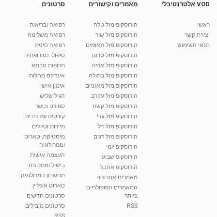
VOD אלטרנטיבלי
מאמרים וקישורים
סרטונים
עוגיות פרלינה ושוקולד של מיקי שמו
ראשי
הורוסקופ מזל טלה
רפואה ובריאות
מאת
10 שנים
vod-galit
1,002 צפיות
10:41
יצירת קשר
הורוסקופ מזל שור
רפואה משלימה
תנאי השימוש
הורוסקופ מזל תאומים
רפואה סינית
קרין גורן - העוגה המתגלצ’ת ללא קמח
הורוסקופ מזל סרטן
טיפולי נטורופתיה
מאת
7 שנים
Shahar-vod
38.5k צפיות
הורוסקופ מזל אריה
תרופות סבתא
הורוסקופ מזל בתולה
אינדקס מחלות
10:17
הורוסקופ מזל מאזניים
אימון אישי
יוסי שר - מתמחה בשיטת אלכסנדר וטאי צ'י
הורוסקופ מזל עקרב
הגיל שלישי
ברחובות ובקיבוץ נען
הורוסקופ מזל קשת
ספורט וכושר
מאת
7 שנים
Shahar-vod
2,734 צפיות
הורוסקופ מזל גדי
קורסים ומדריכים
01:37
הורוסקופ מזל דלי
תיירות וטיולים
רנה רז-גילו -טיפול אנרגטי ויעוץ רוחני - נומרולוגית
הורוסקופ מזל דגים
מיסטיקה, טארוט
בגבעת שמואל
ונומרולוגיה
הורוסקופ יומי
01:46
מאת
5 שנים
Shahar-vod
2,309 צפיות
העצמה אישית
הורוסקופ שבועי
בישול ומתכונים
הורוסקופ אהבה
סודות בתאריך הלידה, משמעות חודש הלידה -
מחשבון נומרולוגיה
ינואר זינה ליבשיץ נומרולוגית
מאמרים אחרונים
טארוט אונליין
05:37
מאת
10 שנים
vod-galit
3,261 צפיות
המאמרים הפופולריים
ביותר
סרטונים חדשים
RSS
סרטונים מובילים
ליסה גרוסמן - המרכז לאימון התנהגותי - קשב
וריכוז ברעננה - הרצאת מבוא: אימון להצלחה של...
RSS