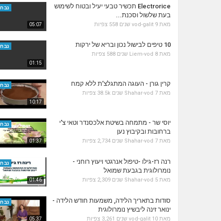
Electrorice תכשיר טבעי יעיל ובטוח לשימוש
נבחר
בעת שלשול וסכנת...
מאת
9 שנים
vod-galit
558 צפיות
05:07
10 טיפים לבישול נכון ובריא של ירקות
נבחר
מאת
8 שנים
Liem-vod
588 צפיות
01:15
קרין גורן - העוגה המתגלצ’ת ללא קמח
נבחר
מאת
7 שנים
Shahar-vod
38.5k צפיות
10:17
יוסי שר - מתמחה בשיטת אלכסנדר וטאי צ'י
נבחר
ברחובות ובקיבוץ נען
מאת
7 שנים
Shahar-vod
2,734 צפיות
01:37
רנה רז-גילו -טיפול אנרגטי ויעוץ רוחני -
נבחר
נומרולוגית בגבעת שמואל
מאת
5 שנים
Shahar-vod
2,309 צפיות
01:46
סודות בתאריך הלידה, משמעות חודש הלידה -
נבחר
ינואר זינה ליבשיץ נומרולוגית
מאת
10 שנים
vod-galit
3,261 צפיות
05:37