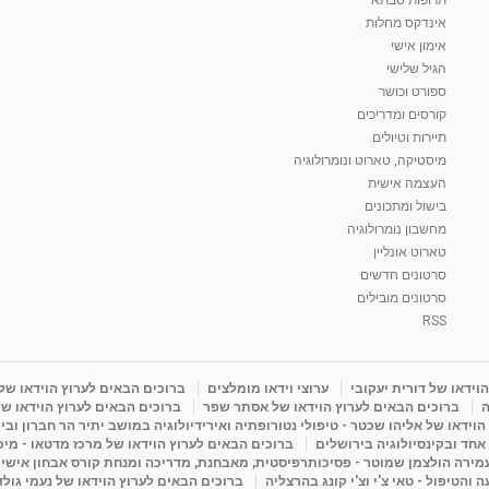
אינדקס מחלות
אימון אישי
הגיל שלישי
ספורט וכושר
קורסים ומדריכים
תיירות וטיולים
מיסטיקה, טארוט ונומרולוגיה
העצמה אישית
בישול ומתכונים
מחשבון נומרולוגיה
טארוט אונליין
סרטונים חדשים
סרטונים מובילים
RSS
וידאו של דורית יעקובי
ערוצי וידאו מומלצים
ברוכים הבאים לערוץ הוידאו של
ה
ברוכים הבאים לערוץ הוידאו של אסתר שפר
ברוכים הבאים לערוץ הוידאו של
וידאו של אליהו שכטר - טיפולי נטורופתיה ואירידיולוגיה במושב יתיר הר חברון ובי
 אחד ובקינסיולוגיה בירושלים
ברוכים הבאים לערוץ הוידאו של מרכז מדטאו - מיכא
עמירה הולצמן שמוטר - פסיכותרפיסטית, מאבחנת, מדריכה ומנחת קורס אבחון אישי
והטיפול - טאי צ'י וצ'י קונג בהרצליה
ברוכים הבאים לערוץ הוידאו של נעמי גול