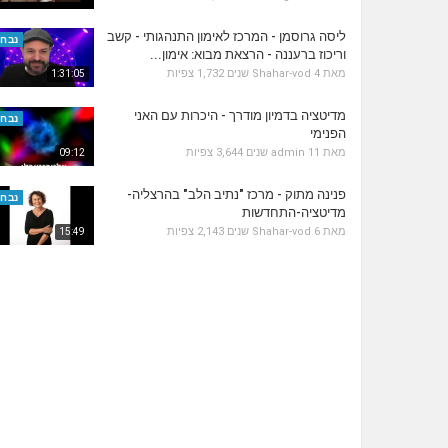
ליסה גרוסמן - המרכז לאימון התנהגותי - קשב
נבחר
וריכוז ברעננה - הרצאת מבוא: אימון...
מאת
4 שנים
Shahar-vod
1,732 צפיות
1:31:05
מדיטציה בדמיון מודרך - היכרות עם האני
נבחר
הפנימי
מאת
11 שנים
admin
3,644 צפיות
09:12
פנינה מתוק - מרכז "נתיב הלב" בהרצליה-
נבחר
מדיטציה-התחדשות
מאת
6 שנים
Shahar-vod
2,143 צפיות
15:49