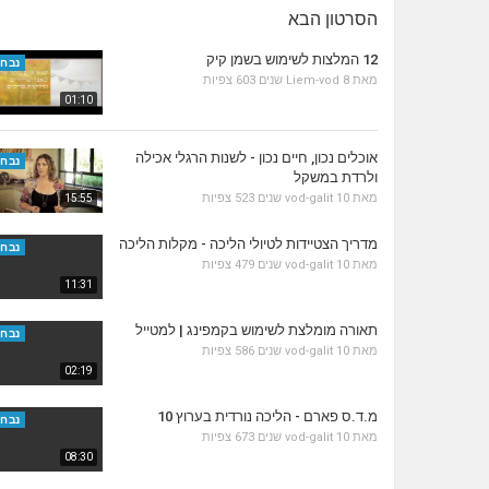
הסרטון הבא
12 המלצות לשימוש בשמן קיק
נבחר
מאת
8 שנים
Liem-vod
603 צפיות
01:10
אוכלים נכון, חיים נכון - לשנות הרגלי אכילה
נבחר
ולרדת במשקל
מאת
10 שנים
vod-galit
523 צפיות
15:55
מדריך הצטיידות לטיולי הליכה - מקלות הליכה
נבחר
מאת
10 שנים
vod-galit
479 צפיות
11:31
תאורה מומלצת לשימוש בקמפינג | למטייל
נבחר
מאת
10 שנים
vod-galit
586 צפיות
02:19
מ.ד.ס פארם - הליכה נורדית בערוץ 10
נבחר
מאת
10 שנים
vod-galit
673 צפיות
08:30