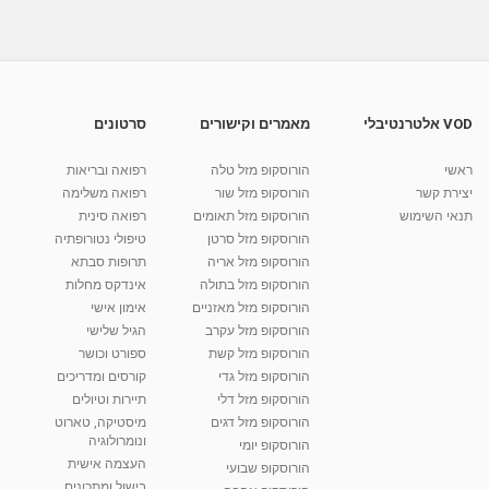
בצללית...
04:24
מאת
10 שנים
vod-galit
561 צפיות
מדריך איפור קל לפורים - מסכת עיניים |
איפורומניה
09:38
מאת
10 שנים
vod-galit
752 צפיות
VOD אלטרנטיבלי
מאמרים וקישורים
סרטונים
מסכה טבעית לשיער - DIY Avocado And
ראשי
הורוסקופ מזל טלה
רפואה ובריאות
Banana Hair Mask|ליזוש
יצירת קשר
הורוסקופ מזל שור
רפואה משלימה
מאת
7 שנים
Liem-vod
737 צפיות
תנאי השימוש
הורוסקופ מזל תאומים
רפואה סינית
04:15
הורוסקופ מזל סרטן
טיפולי נטורופתיה
קרין גורן - העוגה המתגלצ’ת ללא קמח
הורוסקופ מזל אריה
תרופות סבתא
מאת
7 שנים
Shahar-vod
38.5k צפיות
הורוסקופ מזל בתולה
אינדקס מחלות
הורוסקופ מזל מאזניים
10:17
אימון אישי
הורוסקופ מזל עקרב
הגיל שלישי
יוסי שר - מתמחה בשיטת אלכסנדר וטאי צ'י
הורוסקופ מזל קשת
ספורט וכושר
ברחובות ובקיבוץ נען
הורוסקופ מזל גדי
קורסים ומדריכים
מאת
7 שנים
Shahar-vod
2,738 צפיות
01:37
הורוסקופ מזל דלי
תיירות וטיולים
הורוסקופ מזל דגים
מיסטיקה, טארוט
רנה רז-גילו -טיפול אנרגטי ויעוץ רוחני - נומרולוגית
ונומרולוגיה
בגבעת שמואל
הורוסקופ יומי
01:46
העצמה אישית
מאת
5 שנים
Shahar-vod
2,315 צפיות
הורוסקופ שבועי
בישול ומתכונים