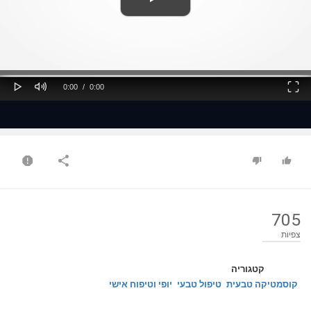
ss
Loaded
: 0%
0%
Play
Mute
Fullscreen
Current
Duration
0:00
/
0:00
Time
Time
705
צפיות
קטגוריה
קוסמטיקה טבעית
טיפול טבעי
יופי וטיפוח אישי