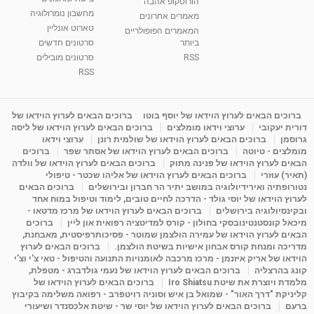
הורוסקופ אהבה
מחשבון נומרולוגיה
סודות בתאריך הלידה, משמעות חודש הלידה -
מאמרים אחרונים
ינואר זינה ליבשיץ נומרולוגית
טארוט אונליין
המאמרים הפופולריים
05:37
מאת
10 שנים
vod-galit
3,263 צפיות
ביותר
סרטונים חדשים
RSS
סרטונים מובילים
ליסה גרוסמן - המרכז לאימון התנהגותי - קשב
RSS
וריכוז ברעננה - הרצאת מבוא: אימון להצלחה של...
1:31:05
מאת
4 שנים
Shahar-vod
1,736 צפיות
ברוכים הבאים לערוץ הוידאו של יוסף בוטו
ברוכים הבאים לערוץ הוידאו של
מדיטציה בדמיון מודרך - היכרות עם האני הפנימי
דורית יעקובי
ערוצי וידאו מומלצים
ברוכים הבאים לערוץ הוידאו של ליסה
מאת
11 שנים
admin
3,649 צפיות
גרוסמן
ברוכים הבאים לערוץ הוידאו של שולמית רונן
ערוצי וידאו
09:12
מומלצים - טיוטה
ברוכים הבאים לערוץ הוידאו של אסתר שפר
ברוכים
הבאים לערוץ הוידאו של פנינה מתוק
ברוכים הבאים לערוץ הוידאו של וולדה
(תאיר) עוזרי
ברוכים הבאים לערוץ הוידאו של אליהו שכטר - טיפולי
פנינה מתוק - מרכז "נתיב הלב" בהרצליה-
נטורופתיה ואירידיולוגיה במושב יתיר הר חברון ובירושלים
ברוכים הבאים
מדיטציה-התחדשות
לערוץ הוידאו של יוסי גולד - הדרכה לחיים טובים, לימוד וטיפול במוח אחד
15:49
מאת
6 שנים
Shahar-vod
2,146 צפיות
ובקינסיולוגיה בירושלים
ברוכים הבאים לערוץ הוידאו של מרכז מדטאו -
מיכאל קונסטנטינובסקי בחולון - קורס למדיטציה רפואית און ליין
ברוכים
הבאים לערוץ הוידאו של עמירה הולצמן שמוטר - פסיכותרפיסטית, מאבחנת,
מדריכה ומנחת קורס אבחון אישיות בשיטת הולצמן.
ברוכים הבאים לערוץ
הוידאו של אריק איזנמן - מרכז מרכבה לאומנויות התנועה והטיפול - טאי צ'י וצ'י
קונג בהרצליה
ברוכים הבאים לערוץ הוידאו של נעמי גולדברג - מטפלת,
מלמדת ויוצרת את שיטת Iro Shiatsu
ברוכים הבאים לערוץ הוידאו של
קליניקת "דרך האור" - שמואל בן איש וסוניה רויטפרב - רפואה משלימה בקיבוץ
ברעם
ברוכים הבאים לערוץ הוידאו של יוסי שר - שיטת אלכסנדר ושיעורי