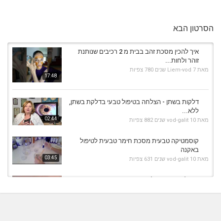
הסרטון הבא
איך להכין מסכת זהב בבית מ 2 רכיבים שנותנת
זוהר ולחות...
מאת
7 שנים
Liem-vod
780 צפיות
17:48
דלקות בשתן - הצלחה בטיפול טבעי בדלקת בשתן,
ללא...
02:44
מאת
10 שנים
vod-galit
882 צפיות
קוסמטיקה טבעית מסכת חימר טבעית לטיפול
באקנה
03:45
מאת
10 שנים
vod-galit
631 צפיות
טיפול פנים טבעי לעור יבש - מסכת פנים מדבש
מאת
10 שנים
vod-galit
588 צפיות
04:07
איך ליצור איפור מעושן לערב ואירועים בשימוש