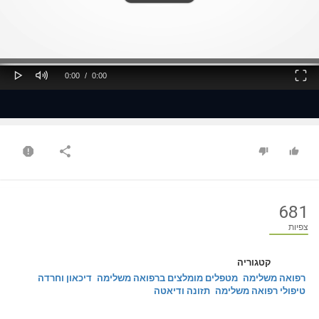
ss
Loaded
: 0%
0%
Play
Mute
Fullscreen
Current
Duration
0:00
/
0:00
Time
Time
681
צפיות
קטגוריה
רפואה משלימה
מטפלים מומלצים ברפואה משלימה
דיכאון וחרדה
טיפולי רפואה משלימה
תזונה ודיאטה