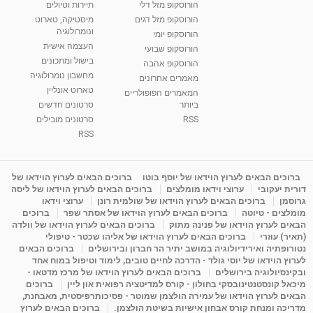
הורוסקופ מזל דלי
תיירות וטיולים
רנה רז-גילו -טיפול אנרגטי ויעוץ רוחני - נומרולוגית
הורוסקופ מזל דגים
מיסטיקה, טארוט
בגבעת שמואל
ונומרולוגיה
הורוסקופ יומי
01:46
מאת
5 שנים
Shahar-vod
2,314 צפיות
העצמה אישית
הורוסקופ שבועי
בישול ומתכונים
הורוסקופ אהבה
סודות בתאריך הלידה, משמעות חודש הלידה -
מחשבון נומרולוגיה
ינואר זינה ליבשיץ נומרולוגית
מאמרים אחרונים
טארוט אונליין
05:37
מאת
10 שנים
vod-galit
3,262 צפיות
המאמרים הפופולריים
ביותר
סרטונים חדשים
RSS
סרטונים מובילים
ליסה גרוסמן - המרכז לאימון התנהגותי - קשב
וריכוז ברעננה - הרצאת מבוא: אימון להצלחה של...
RSS
1:31:05
מאת
4 שנים
Shahar-vod
1,736 צפיות
מדיטציה בדמיון מודרך - היכרות עם האני הפנימי
ברוכים הבאים לערוץ הוידאו של יוסף בוטו
ברוכים הבאים לערוץ הוידאו של
דורית יעקובי
ערוצי וידאו מומלצים
ברוכים הבאים לערוץ הוידאו של ליסה
מאת
11 שנים
admin
3,648 צפיות
09:12
גרוסמן
ברוכים הבאים לערוץ הוידאו של שולמית רונן
ערוצי וידאו
מומלצים - טיוטה
ברוכים הבאים לערוץ הוידאו של אסתר שפר
ברוכים
הבאים לערוץ הוידאו של פנינה מתוק
ברוכים הבאים לערוץ הוידאו של וולדה
פנינה מתוק - מרכז "נתיב הלב" בהרצליה-
(תאיר) עוזרי
ברוכים הבאים לערוץ הוידאו של אליהו שכטר - טיפולי
מדיטציה-התחדשות
נטורופתיה ואירידיולוגיה במושב יתיר הר חברון ובירושלים
ברוכים הבאים
15:49
מאת
6 שנים
Shahar-vod
2,146 צפיות
לערוץ הוידאו של יוסי גולד - הדרכה לחיים טובים, לימוד וטיפול במוח אחד
ובקינסיולוגיה בירושלים
ברוכים הבאים לערוץ הוידאו של מרכז מדטאו -
מיכאל קונסטנטינובסקי בחולון - קורס למדיטציה רפואית און ליין
ברוכים
הבאים לערוץ הוידאו של עמירה הולצמן שמוטר - פסיכותרפיסטית, מאבחנת,
מדריכה ומנחת קורס אבחון אישיות בשיטת הולצמן.
ברוכים הבאים לערוץ