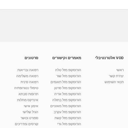
המודע והתת...
מאת
8 שנים
Liem-vod
512 צפיות
02:20
פנינה סדרינה - מטפלת אנרגטית דמיון מודרך -
המודע והתת...
מאת
8 שנים
Liem-vod
544 צפיות
11:25
פנינה סדרינה - מטפלת אנרגטית דמיון מודרך
ואקסס בארס...
מאת
8 שנים
Liem-vod
611 צפיות
05:06
VOD אלטרנטיבלי
מאמרים וקישורים
סרטונים
מלי ירקוני - מטפלת בשטיפה אנרגטית בכפר סבא -
אכילה...
ראשי
הורוסקופ מזל טלה
רפואה ובריאות
18:21
מאת
2 שנים
Shahar-vod
541 צפיות
יצירת קשר
הורוסקופ מזל שור
רפואה משלימה
תנאי השימוש
הורוסקופ מזל תאומים
רפואה סינית
קרין גורן - העוגה המתגלצ’ת ללא קמח
הורוסקופ מזל סרטן
טיפולי נטורופתיה
מאת
7 שנים
Shahar-vod
38.5k צפיות
הורוסקופ מזל אריה
תרופות סבתא
הורוסקופ מזל בתולה
אינדקס מחלות
10:17
הורוסקופ מזל מאזניים
אימון אישי
יוסי שר - מתמחה בשיטת אלכסנדר וטאי צ'י
הורוסקופ מזל עקרב
הגיל שלישי
ברחובות ובקיבוץ נען
הורוסקופ מזל קשת
ספורט וכושר
מאת
7 שנים
Shahar-vod
2,738 צפיות
הורוסקופ מזל גדי
קורסים ומדריכים
01:37