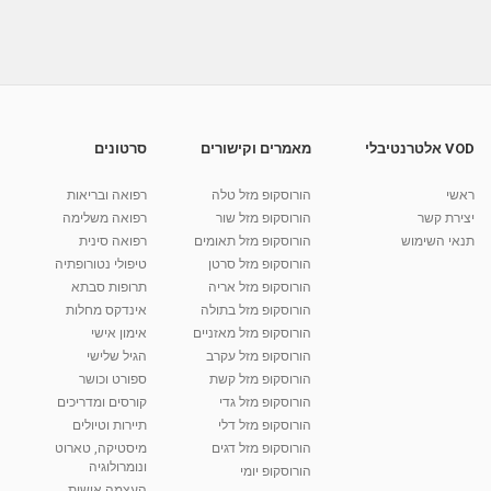
קיצור דרך להצלחה | ליז קשקש | אימון אישי ועסקי
מאת
11 שנים
admin
587 צפיות
07:21
איילה בן איטח – אימון אישי ועסקי בנהריה- הרצאה
בכנס
12:33
מאת
4 שנים
Shahar-vod
1,188 צפיות
VOD אלטרנטיבלי
מאמרים וקישורים
סרטונים
איילה בן איטח – אימון אישי ועסקי בנהריה-
שיעורים...
ראשי
הורוסקופ מזל טלה
רפואה ובריאות
41:56
מאת
4 שנים
Shahar-vod
1,198 צפיות
יצירת קשר
הורוסקופ מזל שור
רפואה משלימה
תנאי השימוש
הורוסקופ מזל תאומים
רפואה סינית
קרין גורן - העוגה המתגלצ’ת ללא קמח
הורוסקופ מזל סרטן
טיפולי נטורופתיה
מאת
7 שנים
Shahar-vod
38.5k צפיות
הורוסקופ מזל אריה
תרופות סבתא
הורוסקופ מזל בתולה
אינדקס מחלות
10:17
הורוסקופ מזל מאזניים
אימון אישי
יוסי שר - מתמחה בשיטת אלכסנדר וטאי צ'י
הורוסקופ מזל עקרב
הגיל שלישי
ברחובות ובקיבוץ נען
הורוסקופ מזל קשת
ספורט וכושר
מאת
7 שנים
Shahar-vod
2,738 צפיות
הורוסקופ מזל גדי
קורסים ומדריכים
01:37
הורוסקופ מזל דלי
תיירות וטיולים
רנה רז-גילו -טיפול אנרגטי ויעוץ רוחני - נומרולוגית
הורוסקופ מזל דגים
מיסטיקה, טארוט
בגבעת שמואל
ונומרולוגיה
הורוסקופ יומי
01:46
מאת
5 שנים
Shahar-vod
2,314 צפיות
העצמה אישית