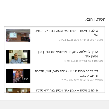
הסרטון הבא
איילה בן איטח – אימון אישי ועסקי בנהריה- הנתיב
שלי...
11:42
מאת
4 שנים
Shahar-vod
1,225 צפיות
הדרך להצלחה עסקית - וידאוטיפ מס' 13 דן כהן
מאמן אישי...
04:09
מאת
10 שנים
vod-galit
595 צפיות
דר' רבקה מרום Ph.D – טיפול רגשי, CBT, הדרכת
הורים, אימון...
46:36
מאת
2 שנים
Shahar-vod
487 צפיות
איילה בן איטח – אימון אישי ועסקי בנהריה- סדנה
עסקית...
13:41
מאת
4 שנים
Shahar-vod
1,134 צפיות