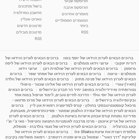
הורוסקופ שבועי
בישול ומתכונים
הורוסקופ אהבה
סודות בתאריך הלידה, משמעות חודש הלידה -
מחשבון נומרולוגיה
ינואר זינה ליבשיץ נומרולוגית
מאמרים אחרונים
טארוט אונליין
05:37
מאת
10 שנים
vod-galit
3,263 צפיות
המאמרים הפופולריים
ביותר
סרטונים חדשים
RSS
סרטונים מובילים
ליסה גרוסמן - המרכז לאימון התנהגותי - קשב
וריכוז ברעננה - הרצאת מבוא: אימון להצלחה של...
RSS
1:31:05
מאת
4 שנים
Shahar-vod
1,736 צפיות
מדיטציה בדמיון מודרך - היכרות עם האני הפנימי
ברוכים הבאים לערוץ הוידאו של יוסף בוטו
ברוכים הבאים לערוץ הוידאו של
דורית יעקובי
ערוצי וידאו מומלצים
ברוכים הבאים לערוץ הוידאו של ליסה
מאת
11 שנים
admin
3,649 צפיות
09:12
גרוסמן
ברוכים הבאים לערוץ הוידאו של שולמית רונן
ערוצי וידאו
מומלצים - טיוטה
ברוכים הבאים לערוץ הוידאו של אסתר שפר
ברוכים
הבאים לערוץ הוידאו של פנינה מתוק
ברוכים הבאים לערוץ הוידאו של וולדה
פנינה מתוק - מרכז "נתיב הלב" בהרצליה-
(תאיר) עוזרי
ברוכים הבאים לערוץ הוידאו של אליהו שכטר - טיפולי
מדיטציה-התחדשות
נטורופתיה ואירידיולוגיה במושב יתיר הר חברון ובירושלים
ברוכים הבאים
15:49
מאת
6 שנים
Shahar-vod
2,146 צפיות
לערוץ הוידאו של יוסי גולד - הדרכה לחיים טובים, לימוד וטיפול במוח אחד
ובקינסיולוגיה בירושלים
ברוכים הבאים לערוץ הוידאו של מרכז מדטאו -
מיכאל קונסטנטינובסקי בחולון - קורס למדיטציה רפואית און ליין
ברוכים
הבאים לערוץ הוידאו של עמירה הולצמן שמוטר - פסיכותרפיסטית, מאבחנת,
מדריכה ומנחת קורס אבחון אישיות בשיטת הולצמן.
ברוכים הבאים לערוץ
הוידאו של אריק איזנמן - מרכז מרכבה לאומנויות התנועה והטיפול - טאי צ'י וצ'י
קונג בהרצליה
ברוכים הבאים לערוץ הוידאו של נעמי גולדברג - מטפלת,
מלמדת ויוצרת את שיטת Iro Shiatsu
ברוכים הבאים לערוץ הוידאו של
קליניקת "דרך האור" - שמואל בן איש וסוניה רויטפרב - רפואה משלימה בקיבוץ