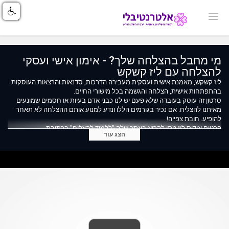
מי מחבל בהצלחה שלך? - אימון אישי ועסקי
להצלחה עם ליז קשקש
ליז קשקש, מאמנת אישית ועסקית מעבירה הדרכות, סדנאות והרצאות העוסקות
בהתפתחות אישית, הצלחה והגשמה בכל מישורי החיים.
סרטון זה עוסק בעובדה שלא פעם יש לנו כבני אדם בעיות או חסמים שמונעים
מאיתנו להצליח. אם נכיר בגורמים הללו ונדע למנוע אותם ההצלחה לא תאחר
להופיע. חובת צפייה!
פרטים אודות ליז ניתן לקרוא באתר שלה "ללמוד להצליח" בכתובת:
הצג עוד
www.lizkashkash.com
וכמובן בדף הפייסבוק שלה: www.facebook/lizkashkash.com
לפרטים והרשמה לכנס הקרוב הכנסו :
https://dapim.lizkashkash.com/mikud