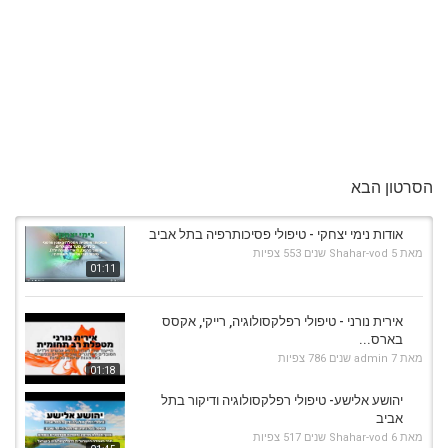
הסרטון הבא
אודות נימי יצחקי - טיפולי פסיכותרפיה בתל אביב
מאת
5 שנים
Shahar-vod
553 צפיות
01:11
אירית נורני - טיפולי רפלקסולוגיה, רייקי, אקסס
בארס...
מאת
7 שנים
admin
786 צפיות
01:18
יהושע אלישע- טיפולי רפלקסולוגיה ודיקור בתל
אביב
מאת
6 שנים
Shahar-vod
517 צפיות