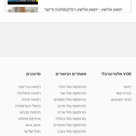
01:45
יהושע אלישע - יהושע אלישע-רפלקסולוגיה ודיקור
בתל אביב...
05:11
מאת
6 שנים
Shahar-vod
670 צפיות
ד"ר ברוריה אילני - אקסס בארס™ , רייקי וטיפול
רגשי...
01:28
מאת
6 שנים
Shahar-vod
811 צפיות
ריקי וייסמן מטפלת ומורה לתטא הילינג אקסס
בארס ועוד...
26:05
מאת
4 שנים
Shahar-vod
911 צפיות
VOD אלטרנטיבלי
מאמרים וקישורים
סרטונים
שרונה סופר - אימון אישי רוחני ואקסס בארס בתל
אביב...
ראשי
הורוסקופ מזל טלה
רפואה ובריאות
מאת
7 שנים
Shahar-vod
775 צפיות
יצירת קשר
הורוסקופ מזל שור
רפואה משלימה
01:08
תנאי השימוש
הורוסקופ מזל תאומים
רפואה סינית
קרין גורן - העוגה המתגלצ’ת ללא קמח
הורוסקופ מזל סרטן
טיפולי נטורופתיה
מאת
7 שנים
Shahar-vod
38.5k צפיות
הורוסקופ מזל אריה
תרופות סבתא
הורוסקופ מזל בתולה
אינדקס מחלות
10:17
הורוסקופ מזל מאזניים
אימון אישי
יוסי שר - מתמחה בשיטת אלכסנדר וטאי צ'י
הורוסקופ מזל עקרב
הגיל שלישי
ברחובות ובקיבוץ נען