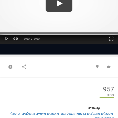
ss
Loaded
: 0%
0%
Play
Mute
Fullscreen
Current
Duration
0:00
/
0:00
Time
Time
957
צפיות
קטגוריה
מטפלים מומלצים ברפואה משלימה
מאמנים אישיים מומלצים
טיפולי