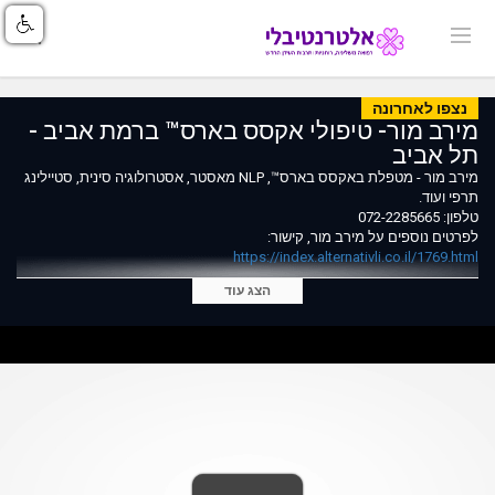
נצפו לאחרונה
מירב מור- טיפולי אקסס בארס™ ברמת אביב -
תל אביב
מירב מור - מטפלת באקסס בארס™, NLP מאסטר, אסטרולוגיה סינית, סטיילינג
תרפי ועוד.
טלפון: 072-2285665
לפרטים נוספים על מירב מור, קישור:
https://index.alternativli.co.il/1769.html
הצג עוד