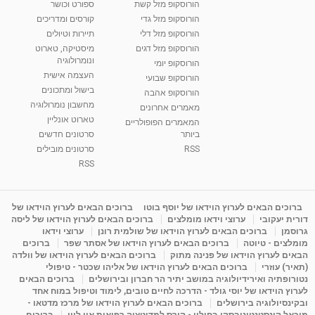
הורוסקופ מזל קשת
ספורט וכושר
מאת
7 שנים
Shahar-vod
2,734 צפיות
הורוסקופ מזל גדי
קורסים ומדריכים
01:37
הורוסקופ מזל דלי
תיירות וטיולים
רנה רז-גילו -טיפול אנרגטי ויעוץ רוחני - נומרולוגית
הורוסקופ מזל דגים
מיסטיקה, טארוט
בגבעת שמואל
ונומרולוגיה
הורוסקופ יומי
01:46
מאת
5 שנים
Shahar-vod
2,311 צפיות
העצמה אישית
הורוסקופ שבועי
בישול ומתכונים
הורוסקופ אהבה
סודות בתאריך הלידה, משמעות חודש הלידה -
מחשבון נומרולוגיה
ינואר זינה ליבשיץ נומרולוגית
מאמרים אחרונים
טארוט אונליין
05:37
מאת
10 שנים
vod-galit
3,261 צפיות
המאמרים הפופולריים
ביותר
סרטונים חדשים
RSS
סרטונים מובילים
ליסה גרוסמן - המרכז לאימון התנהגותי - קשב
וריכוז ברעננה - הרצאת מבוא: אימון להצלחה של...
RSS
1:31:05
מאת
4 שנים
Shahar-vod
1,733 צפיות
מדיטציה בדמיון מודרך - היכרות עם האני הפנימי
ברוכים הבאים לערוץ הוידאו של יוסף בוטו
ברוכים הבאים לערוץ הוידאו של
דורית יעקובי
ערוצי וידאו מומלצים
ברוכים הבאים לערוץ הוידאו של ליסה
מאת
11 שנים
admin
3,645 צפיות
09:12
גרוסמן
ברוכים הבאים לערוץ הוידאו של שולמית רונן
ערוצי וידאו
מומלצים - טיוטה
ברוכים הבאים לערוץ הוידאו של אסתר שפר
ברוכים
הבאים לערוץ הוידאו של פנינה מתוק
ברוכים הבאים לערוץ הוידאו של וולדה
פנינה מתוק - מרכז "נתיב הלב" בהרצליה-
(תאיר) עוזרי
ברוכים הבאים לערוץ הוידאו של אליהו שכטר - טיפולי
מדיטציה-התחדשות
נטורופתיה ואירידיולוגיה במושב יתיר הר חברון ובירושלים
ברוכים הבאים
15:49
מאת
6 שנים
Shahar-vod
2,143 צפיות
לערוץ הוידאו של יוסי גולד - הדרכה לחיים טובים, לימוד וטיפול במוח אחד
ובקינסיולוגיה בירושלים
ברוכים הבאים לערוץ הוידאו של מרכז מדטאו -
מיכאל קונסטנטינובסקי בחולון - קורס למדיטציה רפואית און ליין
ברוכים