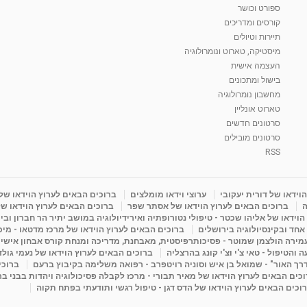
ספורט וכושר
קורסים ומדריכים
תיירות וטיולים
מיסטיקה, טארוט ונומרולוגיה
העצמה אישית
בישול ומתכונים
מחשבון נומרולוגיה
טארוט אונליין
סרטונים חדשים
סרטונים מובילים
RSS
וידאו של דורית יעקובי
ערוצי וידאו מומלצים
ברוכים הבאים לערוץ הוידאו של
ה
ברוכים הבאים לערוץ הוידאו של אסתר שפר
ברוכים הבאים לערוץ הוידאו של
וידאו של אליהו שכטר - טיפולי נטורופתיה ואירידיולוגיה במושב יתיר הר חברון ובי
 אחד ובקינסיולוגיה בירושלים
ברוכים הבאים לערוץ הוידאו של מרכז מדטאו - מיכא
עמירה הולצמן שמוטר - פסיכותרפיסטית, מאבחנת, מדריכה ומנחת קורס אבחון אישי
והטיפול - טאי צ'י וצ'י קונג בהרצליה
ברוכים הבאים לערוץ הוידאו של נעמי גול
דרך האור" - שמואל בן איש וסוניה רויטפרב - רפואה משלימה בקיבוץ ברעם
ברוכי
כים הבאים לערוץ הוידאו של מאיר תבורי - מרכז לקבלה פסיכולוגיה ויהדות בבני ב
וכים הבאים לערוץ הוידאו של הדס דגן - טיפול רגשי ותודעתי בפתח תקוה