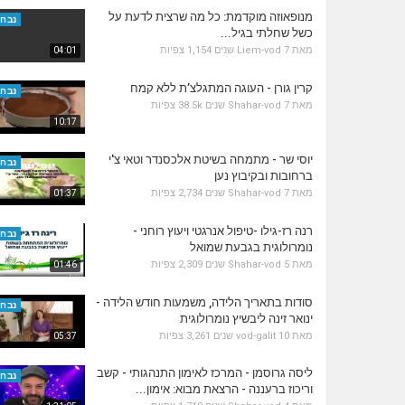
מנופאוזה מוקדמת: כל מה שרצית לדעת על
נבחר
כשל שחלתי בגיל...
מאת
7 שנים
Liem-vod
1,154 צפיות
04:01
קרין גורן - העוגה המתגלצ’ת ללא קמח
נבחר
מאת
7 שנים
Shahar-vod
38.5k צפיות
10:17
יוסי שר - מתמחה בשיטת אלכסנדר וטאי צ'י
נבחר
ברחובות ובקיבוץ נען
מאת
7 שנים
Shahar-vod
2,734 צפיות
01:37
רנה רז-גילו -טיפול אנרגטי ויעוץ רוחני -
נבחר
נומרולוגית בגבעת שמואל
מאת
5 שנים
Shahar-vod
2,309 צפיות
01:46
סודות בתאריך הלידה, משמעות חודש הלידה -
נבחר
ינואר זינה ליבשיץ נומרולוגית
מאת
10 שנים
vod-galit
3,261 צפיות
05:37
ליסה גרוסמן - המרכז לאימון התנהגותי - קשב
נבחר
וריכוז ברעננה - הרצאת מבוא: אימון...