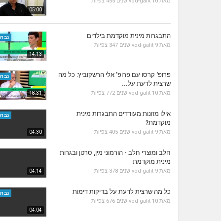
מאת
10 שנים
vod-galit
455 צפיות
05:00
התבגרות מינית מוקדמת בילדים
נבחר
מאת
9 שנים
vod-galit
347 צפיות
14:13
פרופ' קרסו עם פרופ' אלי הרשקוביץ: כל מה
נבחר
שרצית לדעת על...
מאת
10 שנים
vod-galit
772 צפיות
18:31
אילו מזונות מעודדים התבגרות מינית
נבחר
מוקדמת?
מאת
9 שנים
vod-galit
405 צפיות
04:30
חלב ומוצרי חלב - הורמוני מין, סרטן ובגרות
מינית מוקדמת
מאת
9 שנים
vod-galit
378 צפיות
04:14
כל מה שרצית לדעת על בדיקות דימות
נבחר
מאת
10 שנים
vod-galit
676 צפיות
04:04