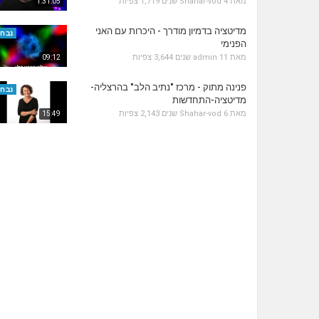
מאת
4 שנים
Shahar-vod
1,719 צפיות
1:31:05
מדיטציה בדמיון מודרך - היכרות עם האני
נבחר
הפנימי
מאת
11 שנים
admin
3,644 צפיות
09:12
פנינה מתוק - מרכז "נתיב הלב" בהרצליה-
נבחר
מדיטציה-התחדשות
מאת
6 שנים
Shahar-vod
2,143 צפיות
15:49