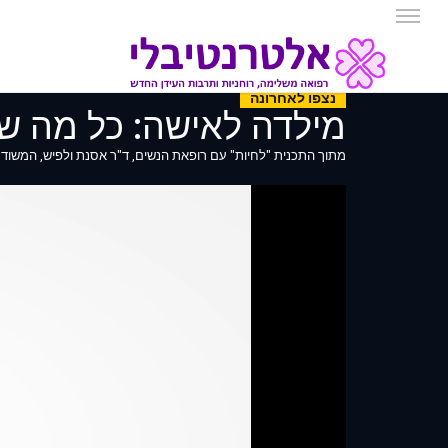
נצפו לאחרונה
מילדה לאישה: כל מה ש
מתוך התכנית "לחיות" עם רופאת הנשים, ד"ר אסנת ולפיש, המשודרת בערוץ הבריאות (פרק