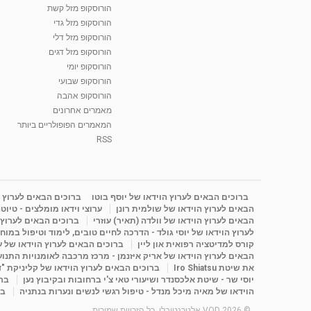
הורוסקופ מזל קשת
הורוסקופ מזל גדי
הורוסקופ מזל דלי
הורוסקופ מזל דגים
הורוסקופ יומי
הורוסקופ שבועי
הורוסקופ אהבה
מאמרים אחרונים
המאמרים הפופולריים ביותר
RSS
ברוכים הבאים לערוץ הוידאו של יוסף בוטו
ברוכים הבאים לערוץ ה
הבאים לערוץ הוידאו של שולמית רונן
ערוצי וידאו מומלצים - טיוט
הבאים לערוץ הוידאו של וולדה (תאיר) עוזרי
ברוכים הבאים לערוץ ה
לערוץ הוידאו של יוסי גולד - הדרכה לחיים טובים, לימוד וטיפול במוח
קורס למדיטציה רפואית און ליין
ברוכים הבאים לערוץ הוידאו של 
הבאים לערוץ הוידאו של אריק איזנמן - מרכז מרכבה לאומנויות התנועה 
את שיטת Iro Shiatsu
ברוכים הבאים לערוץ הוידאו של קליניקת "
יוסי שר - שיטת אלכסנדר ושיעורי טאי צ'י ברחובות ובקיבוץ נען
ברו
הוידאו של מאיה מיכל מנדל - טיפול רגשי לנשים ונערות בנתניה
בר
© 2026 VOD אלטרנטיבלי. כל הזכויות שמורות.