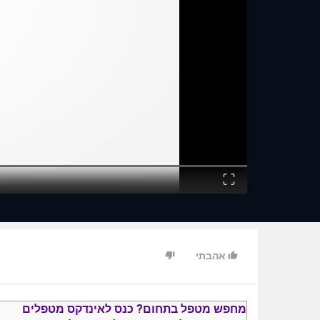
Fullscreen
אהבתי
מחפש מטפל בתחום?
כנס ל
אינדקס מטפלים