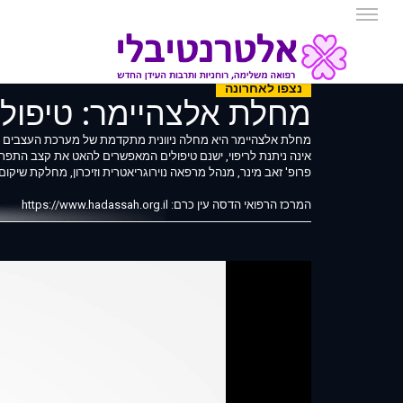
נצפו לאחרונה
מחלת אלצהיימר: טיפול 
מחלת אלצהיימר היא מחלה ניוונית מתקדמת של מערכת העצבים המר
אינה ניתנת לריפוי, ישנם טיפולים המאפשרים להאט את קצב התפ
פרופ' זאב מינר, מנהל מרפאה נוירוגריאטרית וזיכרון, מחלקת שיקו
המרכז הרפואי הדסה עין כרם: https://www.hadassah.org.il
קישורים מועילים:
האגודה לזכויות החולה: https://www.patients-rights.org
עמותת עמדא - עמותת אלצהיימר ומחלות דומות בישראל: https://www.alz-il.net
* * *
מטרתו של סרטון זה, מקצועי ככל שיהיה, הינה לספק מידע בלבד. ה
מעודכן נכון לתאריך העלאתו לאתר. בנוסף, הוא עשוי לכלול תרגומים 
סמך מידע אשר נצפה, נקרא או נשמע בסרטון זה. הסתמכות על מיד