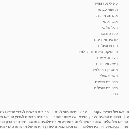
טיפולי נטורופתיה
תרופות סבתא
אינדקס מחלות
אימון אישי
הגיל שלישי
ספורט וכושר
קורסים ומדריכים
תיירות וטיולים
מיסטיקה, טארוט ונומרולוגיה
העצמה אישית
בישול ומתכונים
מחשבון נומרולוגיה
טארוט אונליין
סרטונים חדשים
סרטונים מובילים
RSS
וידאו של דורית יעקובי
ערוצי וידאו מומלצים
ברוכים הבאים לערוץ הוידאו של
ה
ברוכים הבאים לערוץ הוידאו של אסתר שפר
ברוכים הבאים לערוץ הוידאו של
וידאו של אליהו שכטר - טיפולי נטורופתיה ואירידיולוגיה במושב יתיר הר חברון ובי
 אחד ובקינסיולוגיה בירושלים
ברוכים הבאים לערוץ הוידאו של מרכז מדטאו - מיכא