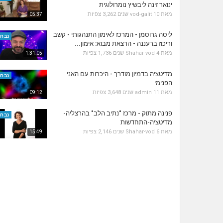
ינואר זינה ליבשיץ נומרולוגית
מאת
10 שנים
vod-galit
3,262 צפיות
05:37
ליסה גרוסמן - המרכז לאימון התנהגותי - קשב
נבחר
וריכוז ברעננה - הרצאת מבוא: אימון...
מאת
4 שנים
Shahar-vod
1,736 צפיות
1:31:05
מדיטציה בדמיון מודרך - היכרות עם האני
נבחר
הפנימי
מאת
11 שנים
admin
3,648 צפיות
09:12
פנינה מתוק - מרכז "נתיב הלב" בהרצליה-
נבחר
מדיטציה-התחדשות
מאת
6 שנים
Shahar-vod
2,146 צפיות
15:49