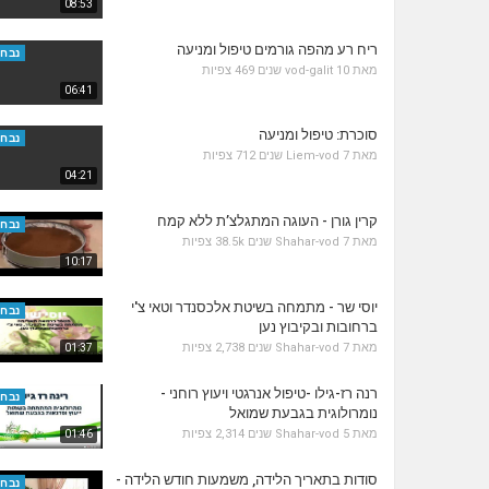
08:53
ריח רע מהפה גורמים טיפול ומניעה
נבחר
מאת
10 שנים
vod-galit
469 צפיות
06:41
סוכרת: טיפול ומניעה
נבחר
מאת
7 שנים
Liem-vod
712 צפיות
04:21
קרין גורן - העוגה המתגלצ’ת ללא קמח
נבחר
מאת
7 שנים
Shahar-vod
38.5k צפיות
10:17
יוסי שר - מתמחה בשיטת אלכסנדר וטאי צ'י
נבחר
ברחובות ובקיבוץ נען
מאת
7 שנים
Shahar-vod
2,738 צפיות
01:37
רנה רז-גילו -טיפול אנרגטי ויעוץ רוחני -
נבחר
נומרולוגית בגבעת שמואל
מאת
5 שנים
Shahar-vod
2,314 צפיות
01:46
סודות בתאריך הלידה, משמעות חודש הלידה -
נבחר