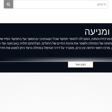
ומניעה
כזית והמוח, המובילה לחוסר תפקוד שכלי וקוגניטיבי ובהמשך אף בתפקוד הפיזי של 
תחותה של המחלה ולשפר את איכות החיים של החולים. הצלחתם תלויה באבחונה עוד 
ם, מרכז רפואי הדסה עין כרם, מסביר על דרכי הטיפול במחלה וכיצד ניתן למנוע את הדר
הצג עוד
וא אינו מתיימר לשמש תחליף לאבחנה, לייעוץ פרטני או לטיפול רפואי מאת איש מקצוע
לשפות שונות, אלו עלולים לכלול טעויות תרגום. אין להתעלם מייעוץ רפואי פרטני, או לדח
ע זה הינה באחריותכם בלבד.